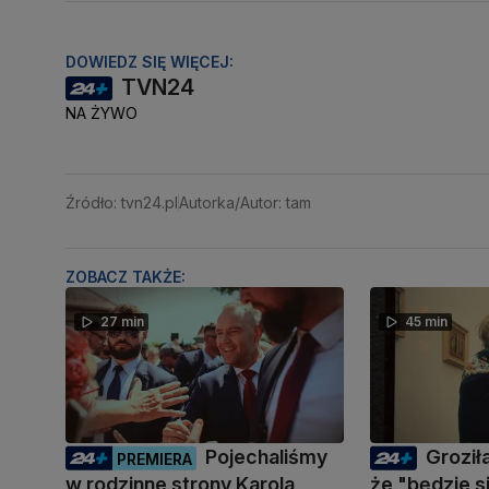
DOWIEDZ SIĘ WIĘCEJ:
TVN24
NA ŻYWO
Źródło: tvn24.pl
Autorka/Autor: tam
ZOBACZ TAKŻE:
27 min
45 min
Pojechaliśmy
Groził
PREMIERA
w rodzinne strony Karola
że "będzie s