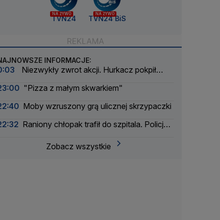
NA ŻYWO
NA ŻYWO
TVN24
TVN24 BiS
NAJNOWSZE INFORMACJE:
0:03
Niezwykły zwrot akcji. Hurkacz pokpił
sprawę
23:00
"Pizza z małym skwarkiem"
22:40
Moby wzruszony grą ulicznej skrzypaczki
22:32
Raniony chłopak trafił do szpitala. Policja
zatrzymała dwóch 16-latków
Zobacz wszystkie