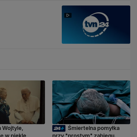
a Wojtyle,
Śmiertelna pomyłka
ię w piekle
przy "prostym" zabiegu.