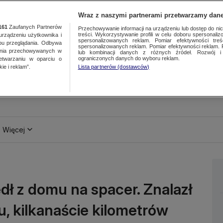
Wraz z naszymi partnerami przetwarzamy dane
161
Zaufanych Partnerów
Przechowywanie informacji na urządzeniu lub dostęp do nich.
treści. Wykorzystywanie profili w celu doboru spersonalizo
ządzeniu użytkownika i
spersonalizowanych reklam. Pomiar efektywności treś
bu przeglądania. Odbywa
spersonalizowanych reklam. Pomiar efektywności reklam. 
ania przechowywanych w
lub kombinacji danych z różnych źródeł. Rozwój i 
ograniczonych danych do wyboru reklam.
zetwarzaniu w oparciu o
ie i reklam”.
Lista partnerów (dostawców)
Więcej
ł z domu na spacer. Znalazł
u, kilkanaście kilometrów