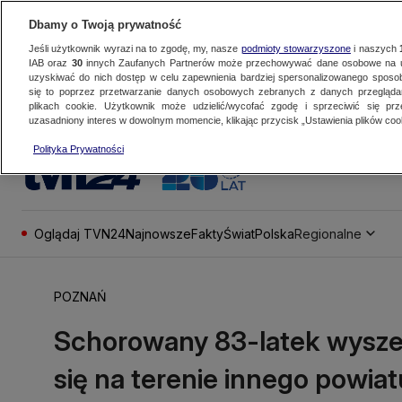
Dbamy o Twoją prywatność
Jeśli użytkownik wyrazi na to zgodę, my, nasze
podmioty stowarzyszone
i naszych
IAB oraz
30
innych Zaufanych Partnerów może przechowywać dane osobowe na ur
uzyskiwać do nich dostęp w celu zapewnienia bardziej spersonalizowanego sposo
się to poprzez przetwarzanie danych osobowych zebranych z danych przegląd
plikach cookie. Użytkownik może udzielić/wycofać zgodę i sprzeciwić się pr
uzasadniony interes w dowolnym momencie, klikając przycisk „Ustawienia plików cook
Polityka Prywatności
Oglądaj TVN24
Najnowsze
Fakty
Świat
Polska
Regionalne
POZNAŃ
Schorowany 83-latek wyszed
się na terenie innego powiat