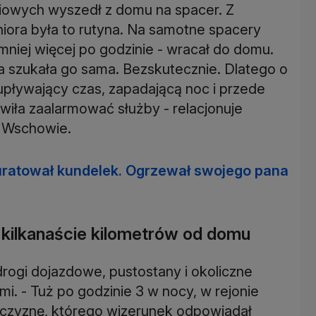
iowych wyszedł z domu na spacer. Z
eniora była to rutyna. Na samotne spacery
mniej więcej po godzinie - wracał do domu.
ca szukała go sama. Bezskutecznie. Dlatego o
 upływający czas, zapadającą noc i przede
iła zaalarmować służby - relacjonuje
e Wschowie.
uratował kundelek. Ogrzewał swojego pana
ł kilkanaście kilometrów od domu
 drogi dojazdowe, pustostany i okoliczne
mi. - Tuż po godzinie 3 w nocy, w rejonie
żczyznę, którego wizerunek odpowiadał