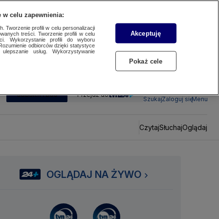
 w celu zapewnienia:
 Tworzenie profili w celu personalizacji
Akceptuję
wanych treści. Tworzenie profili w celu
ci. Wykorzystanie profili do wyboru
Rozumienie odbiorców dzięki statystyce
ulepszanie usług. Wykorzystywanie
Pokaż cele
SUBSKRYBUJ
Przejdź do
Szukaj
Zaloguj się
Menu
Czytaj
Słuchaj
Oglądaj
OGLĄDAJ NA ŻYWO