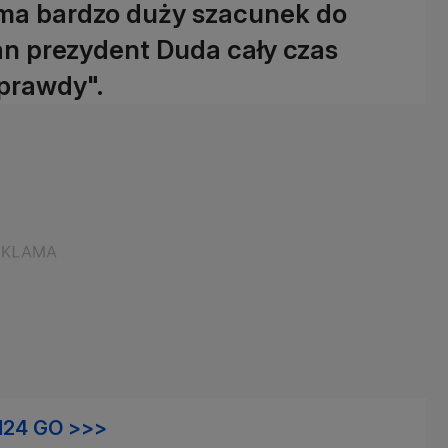
"ma bardzo duży szacunek do
an prezydent Duda cały czas
prawdy".
N24 GO >>>