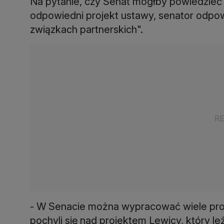
Na pytanie, czy Senat mógłby powiedzieć
odpowiedni projekt ustawy, senator odpow
związkach partnerskich".
- W Senacie można wypracować wiele proj
pochyli się nad projektem Lewicy, który le