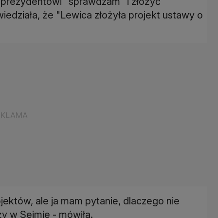
 prezydentowi "sprawdzam" i złożyć
iedziała, że "Lewica złożyła projekt ustawy o
ektów, ale ja mam pytanie, dlaczego nie
ży w Sejmie - mówiła.