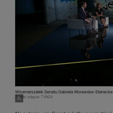
Wicemarszałek Senatu Gabriela Morawska-Stanecka i
gośćmi wtorkowego wydania programu "Tak jest"
Źródło zdjęcia: TVN24