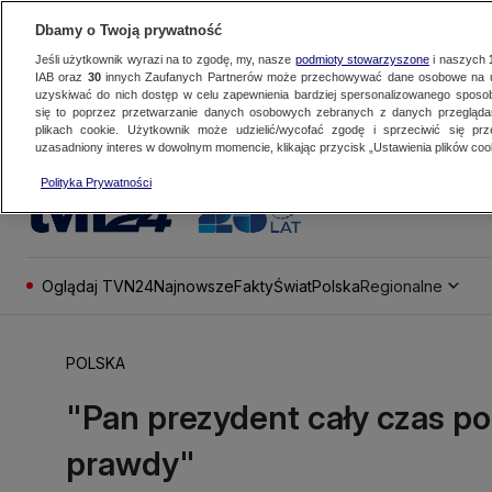
Dbamy o Twoją prywatność
Jeśli użytkownik wyrazi na to zgodę, my, nasze
podmioty stowarzyszone
i naszych
IAB oraz
30
innych Zaufanych Partnerów może przechowywać dane osobowe na ur
uzyskiwać do nich dostęp w celu zapewnienia bardziej spersonalizowanego sposo
się to poprzez przetwarzanie danych osobowych zebranych z danych przegląd
plikach cookie. Użytkownik może udzielić/wycofać zgodę i sprzeciwić się pr
uzasadniony interes w dowolnym momencie, klikając przycisk „Ustawienia plików cook
Polityka Prywatności
Oglądaj TVN24
Najnowsze
Fakty
Świat
Polska
Regionalne
POLSKA
"Pan prezydent cały czas po
prawdy"