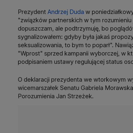
Prezydent
Andrzej Duda
w poniedziałkowym
"związków partnerskich w tym rozumieniu
dopuszczam, ale podtrzymuję, bo poglądów
sygnalizowałem: gdyby była jakaś propozyc
seksualizowania, to bym to poparł". Nawi
"Wprost" sprzed kampanii wyborczej, w któ
podpisaniem ustawy regulującej status oso
O deklaracji prezydenta we wtorkowym wy
wicemarszałek Senatu Gabriela Morawska-
Porozumienia Jan Strzeżek.