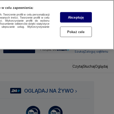
 w celu zapewnienia:
 Tworzenie profili w celu personalizacji
Akceptuję
wanych treści. Tworzenie profili w celu
ci. Wykorzystanie profili do wyboru
Rozumienie odbiorców dzięki statystyce
ulepszanie usług. Wykorzystywanie
Pokaż cele
SUBSKRYBUJ
Przejdź do
Szukaj
Zaloguj się
Menu
Czytaj
Słuchaj
Oglądaj
OGLĄDAJ NA ŻYWO