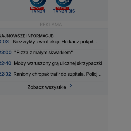
NA ŻYWO
NA ŻYWO
TVN24
TVN24 BiS
NAJNOWSZE INFORMACJE:
0:03
Niezwykły zwrot akcji. Hurkacz pokpił
sprawę
23:00
"Pizza z małym skwarkiem"
22:40
Moby wzruszony grą ulicznej skrzypaczki
22:32
Raniony chłopak trafił do szpitala. Policja
zatrzymała dwóch 16-latków
Zobacz wszystkie