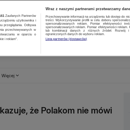
Wraz z naszymi partnerami przetwarzamy dane
161
Zaufanych Partnerów
Przechowywanie informacji na urządzeniu lub dostęp do nich.
treści. Wykorzystywanie profili w celu doboru spersonalizo
ządzeniu użytkownika i
spersonalizowanych reklam. Pomiar efektywności treś
bu przeglądania. Odbywa
spersonalizowanych reklam. Pomiar efektywności reklam. 
ania przechowywanych w
lub kombinacji danych z różnych źródeł. Rozwój i 
ograniczonych danych do wyboru reklam.
zetwarzaniu w oparciu o
ie i reklam”.
Lista partnerów (dostawców)
Więcej
kazuje, że Polakom nie mówi