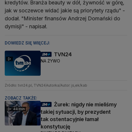
kredytów. Branża beauty w dół, żywność w górę,
jak w soczewce widać jakie są priorytety rządu" -
dodał. "Minister finansów Andrzej Domański do
dymisji" - napisał.
DOWIEDZ SIĘ WIĘCEJ:
TVN24
NA ŻYWO
Źródło: tvn24.pl, TVN24
Autorka/Autor: js,ek/kab
ZOBACZ TAKŻE:
Żurek: nigdy nie mieliśmy
44 min
takiej sytuacji, by prezydent
tak ostentacyjnie łamał
konstytucję