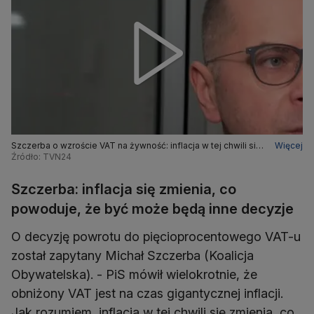
Szczerba o wzroście VAT na żywność: inflacja w tej chwili się
Więcej
zmienia, co powoduje, że być może będą inne decyzje
Źródło: TVN24
Szczerba: inflacja się zmienia, co
powoduje, że być może będą inne decyzje
O decyzję powrotu do pięcioprocentowego VAT-u
został zapytany Michał Szczerba (Koalicja
Obywatelska). - PiS mówił wielokrotnie, że
obniżony VAT jest na czas gigantycznej inflacji.
Jak rozumiem, inflacja w tej chwili się zmienia, co