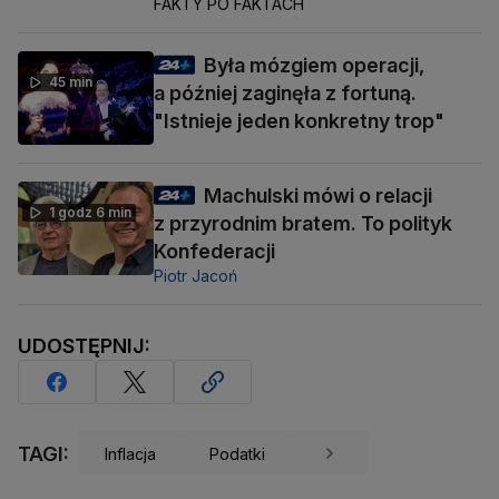
FAKTY PO FAKTACH
Była mózgiem operacji,
45 min
a później zaginęła z fortuną.
"Istnieje jeden konkretny trop"
Machulski mówi o relacji
1 godz 6 min
z przyrodnim bratem. To polityk
Konfederacji
Piotr Jacoń
UDOSTĘPNIJ:
TAGI:
Inflacja
Podatki