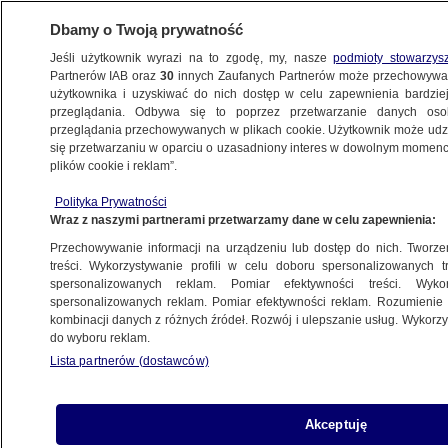
Dbamy o Twoją prywatność
Jeśli użytkownik wyrazi na to zgodę, my, nasze
podmioty stowarzys
Partnerów IAB oraz
30
innych Zaufanych Partnerów może przechowywa
użytkownika i uzyskiwać do nich dostęp w celu zapewnienia bardzi
przeglądania. Odbywa się to poprzez przetwarzanie danych os
przeglądania przechowywanych w plikach cookie. Użytkownik może udzie
POLSKA
się przetwarzaniu w oparciu o uzasadniony interes w dowolnym momencie
plików cookie i reklam”.
Koniec zerowego VAT-u na żywność.
Polityka Prywatności
"Inflacja się zmienia"
Wraz z naszymi partnerami przetwarzamy dane w celu zapewnienia:
Przechowywanie informacji na urządzeniu lub dostęp do nich. Tworzeni
12.03.2024, 16:04
treści. Wykorzystywanie profili w celu doboru spersonalizowanych tr
spersonalizowanych reklam. Pomiar efektywności treści. Wyko
spersonalizowanych reklam. Pomiar efektywności reklam. Rozumienie o
Udostępnij
kombinacji danych z różnych źródeł. Rozwój i ulepszanie usług. Wykor
do wyboru reklam.
Lista partnerów (dostawców)
Akceptuję