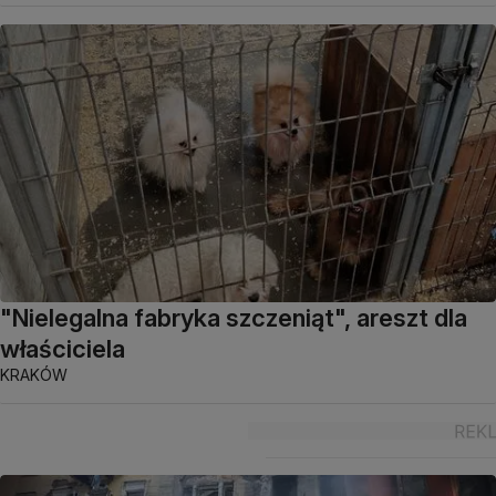
"Nielegalna fabryka szczeniąt", areszt dla
właściciela
KRAKÓW