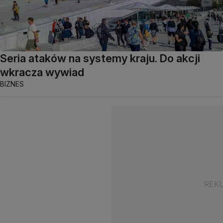
Seria ataków na systemy kraju. Do akcji
wkracza wywiad
BIZNES