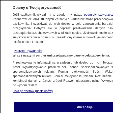
Dbamy o Twoją prywatność
Jeśli użytkownik wyrazi na to zgodę, my, nasze
podmioty stowarzys
Partnerów IAB oraz
30
innych Zaufanych Partnerów może przechowywa
użytkownika i uzyskiwać do nich dostęp w celu zapewnienia bardzi
przeglądania. Odbywa się to poprzez przetwarzanie danych os
przeglądania przechowywanych w plikach cookie. Użytkownik może udzie
POLSKA
się przetwarzaniu w oparciu o uzasadniony interes w dowolnym momencie
plików cookie i reklam”.
Zatrzymany pirat drogowy. Miał 82 lata
Polityka Prywatności
Wraz z naszymi partnerami przetwarzamy dane w celu zapewnienia:
23.05.2014, 12:15
Przechowywanie informacji na urządzeniu lub dostęp do nich. Tworzeni
treści. Wykorzystywanie profili w celu doboru spersonalizowanych tr
Udostępnij
spersonalizowanych reklam. Pomiar efektywności treści. Wyko
spersonalizowanych reklam. Pomiar efektywności reklam. Rozumienie o
kombinacji danych z różnych źródeł. Rozwój i ulepszanie usług. Wykor
do wyboru reklam.
Lista partnerów (dostawców)
Akceptuję