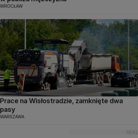
WROCŁAW
Prace na Wisłostradzie, zamknięte dwa
pasy
WARSZAWA