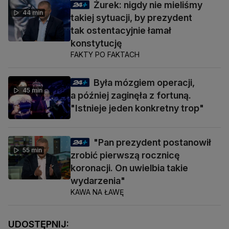
Żurek: nigdy nie mieliśmy
44 min
takiej sytuacji, by prezydent
tak ostentacyjnie łamał
konstytucję
FAKTY PO FAKTACH
Była mózgiem operacji,
45 min
a później zaginęła z fortuną.
"Istnieje jeden konkretny trop"
"Pan prezydent postanowił
55 min
zrobić pierwszą rocznicę
koronacji. On uwielbia takie
wydarzenia"
KAWA NA ŁAWĘ
UDOSTĘPNIJ: