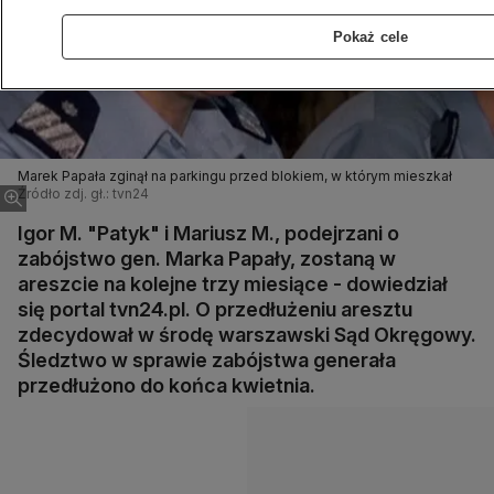
Pokaż cele
Marek Papała zginął na parkingu przed blokiem, w którym mieszkał
Źródło zdj. gł.: tvn24
Igor M. "Patyk" i Mariusz M., podejrzani o
zabójstwo gen. Marka Papały, zostaną w
areszcie na kolejne trzy miesiące - dowiedział
się portal tvn24.pl. O przedłużeniu aresztu
zdecydował w środę warszawski Sąd Okręgowy.
Śledztwo w sprawie zabójstwa generała
przedłużono do końca kwietnia.