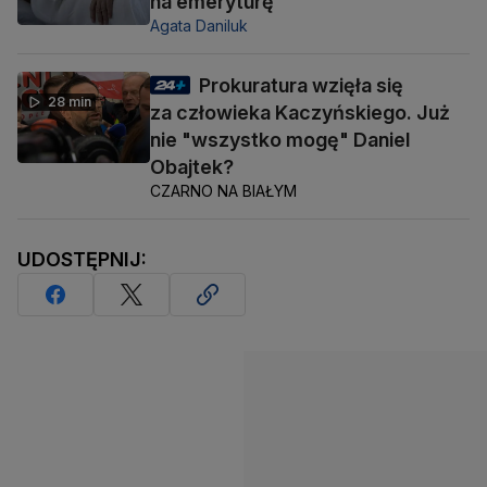
na emeryturę
Agata Daniluk
Prokuratura wzięła się
28 min
za człowieka Kaczyńskiego. Już
nie "wszystko mogę" Daniel
Obajtek?
CZARNO NA BIAŁYM
UDOSTĘPNIJ: