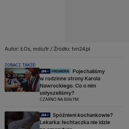
Autor: ŁOs, mdo/tr / Źródło: tvn24.pl
ZOBACZ TAKŻE:
Pojechaliśmy
PREMIERA
27 min
w rodzinne strony Karola
Nawrockiego. Co o nim
usłyszeliśmy?
CZARNO NA BIAŁYM
Spóźnieni kochankowie?
Lekarka: łechtaczka nie idzie