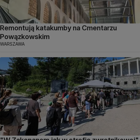
Remontują katakumby na Cmentarzu
Powązkowskim
WARSZAWA