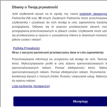
Dbamy o Twoją prywatność
Jeśli użytkownik wyrazi na to zgodę, my, nasze
podmioty stowarzys
Partnerów IAB oraz
30
innych Zaufanych Partnerów może przechowywa
użytkownika i uzyskiwać do nich dostęp w celu zapewnienia bardzi
przeglądania. Odbywa się to poprzez przetwarzanie danych os
przeglądania przechowywanych w plikach cookie. Użytkownik może udzie
POLSKA
się przetwarzaniu w oparciu o uzasadniony interes w dowolnym momencie
plików cookie i reklam”.
Zabójstwo Papały: "Patyk" zostaje
Polityka Prywatności
w areszcie
Wraz z naszymi partnerami przetwarzamy dane w celu zapewnienia:
Przechowywanie informacji na urządzeniu lub dostęp do nich. Tworzeni
16.01.2013, 17:58
treści. Wykorzystywanie profili w celu doboru spersonalizowanych tr
spersonalizowanych reklam. Pomiar efektywności treści. Wyko
spersonalizowanych reklam. Pomiar efektywności reklam. Rozumienie o
Udostępnij
kombinacji danych z różnych źródeł. Rozwój i ulepszanie usług. Wykor
do wyboru reklam.
Lista partnerów (dostawców)
Akceptuję