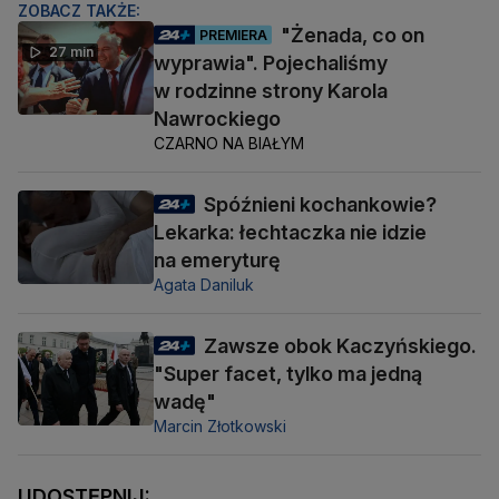
ZOBACZ TAKŻE:
"Żenada, co on
PREMIERA
27 min
wyprawia". Pojechaliśmy
w rodzinne strony Karola
Nawrockiego
CZARNO NA BIAŁYM
Spóźnieni kochankowie?
Lekarka: łechtaczka nie idzie
na emeryturę
Agata Daniluk
Zawsze obok Kaczyńskiego.
"Super facet, tylko ma jedną
wadę"
Marcin Złotkowski
UDOSTĘPNIJ: