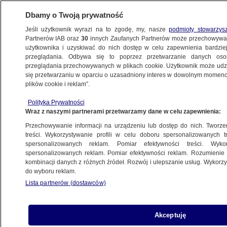
Dbamy o Twoją prywatność
Jeśli użytkownik wyrazi na to zgodę, my, nasze
podmioty stowarzys
Partnerów IAB oraz
30
innych Zaufanych Partnerów może przechowywa
użytkownika i uzyskiwać do nich dostęp w celu zapewnienia bardzi
przeglądania. Odbywa się to poprzez przetwarzanie danych os
przeglądania przechowywanych w plikach cookie. Użytkownik może udzie
POLSKA
się przetwarzaniu w oparciu o uzasadniony interes w dowolnym momencie
plików cookie i reklam”.
"Nareszcie jakaś dobra wiadomość".
Polityka Prywatności
Francis Fukuyama o wynikach wyborów
Wraz z naszymi partnerami przetwarzamy dane w celu zapewnienia:
w Polsce
Przechowywanie informacji na urządzeniu lub dostęp do nich. Tworzeni
treści. Wykorzystywanie profili w celu doboru spersonalizowanych tr
15.10.2023, 23:35
Aktualizacja:
16.10.2023, 01:18
spersonalizowanych reklam. Pomiar efektywności treści. Wyko
spersonalizowanych reklam. Pomiar efektywności reklam. Rozumienie o
kombinacji danych z różnych źródeł. Rozwój i ulepszanie usług. Wykor
Udostępnij
do wyboru reklam.
Lista partnerów (dostawców)
Akceptuję