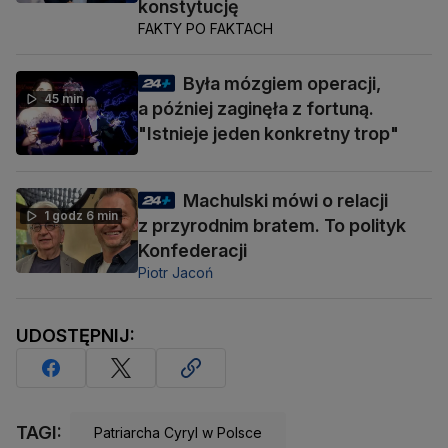
konstytucję
FAKTY PO FAKTACH
Była mózgiem operacji,
45 min
a później zaginęła z fortuną.
"Istnieje jeden konkretny trop"
Machulski mówi o relacji
1 godz 6 min
z przyrodnim bratem. To polityk
Konfederacji
Piotr Jacoń
UDOSTĘPNIJ:
TAGI:
Patriarcha Cyryl w Polsce