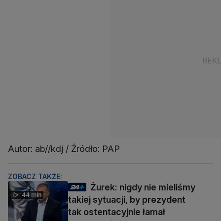
Autor: ab//kdj / Źródło: PAP
ZOBACZ TAKŻE:
Żurek: nigdy nie mieliśmy
44 min
takiej sytuacji, by prezydent
tak ostentacyjnie łamał