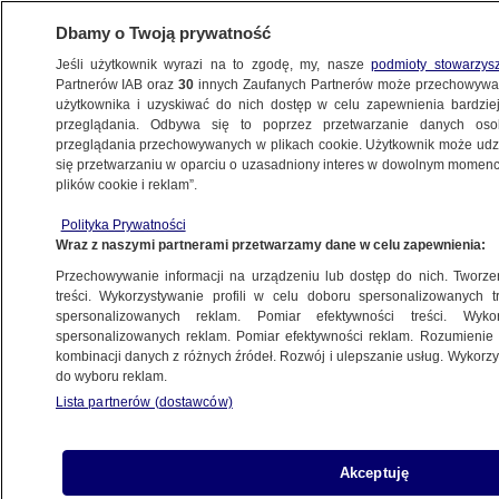
Dbamy o Twoją prywatność
Jeśli użytkownik wyrazi na to zgodę, my, nasze
podmioty stowarzys
Partnerów IAB oraz
30
innych Zaufanych Partnerów może przechowywa
użytkownika i uzyskiwać do nich dostęp w celu zapewnienia bardzi
przeglądania. Odbywa się to poprzez przetwarzanie danych os
przeglądania przechowywanych w plikach cookie. Użytkownik może udzie
POLSKA
się przetwarzaniu w oparciu o uzasadniony interes w dowolnym momencie
plików cookie i reklam”.
W kościołach odczytają przesłanie. "Udało
Polityka Prywatności
się postawić drogowskaz"
Wraz z naszymi partnerami przetwarzamy dane w celu zapewnienia:
Przechowywanie informacji na urządzeniu lub dostęp do nich. Tworzeni
26.08.2012, 12:50
treści. Wykorzystywanie profili w celu doboru spersonalizowanych tr
spersonalizowanych reklam. Pomiar efektywności treści. Wyko
spersonalizowanych reklam. Pomiar efektywności reklam. Rozumienie o
Udostępnij
kombinacji danych z różnych źródeł. Rozwój i ulepszanie usług. Wykor
do wyboru reklam.
Lista partnerów (dostawców)
Akceptuję