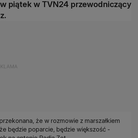
ł w piątek w TVN24 przewodniczący
z.
m przekonana, że w rozmowie z marszałkiem
że będzie poparcie, będzie większość -
ek na antenie Radia Zet.