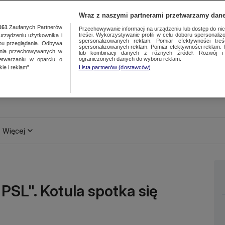
Wraz z naszymi partnerami przetwarzamy dane
161
Zaufanych Partnerów
Przechowywanie informacji na urządzeniu lub dostęp do nich.
treści. Wykorzystywanie profili w celu doboru spersonalizo
ządzeniu użytkownika i
spersonalizowanych reklam. Pomiar efektywności treś
bu przeglądania. Odbywa
spersonalizowanych reklam. Pomiar efektywności reklam. 
ania przechowywanych w
lub kombinacji danych z różnych źródeł. Rozwój i 
ograniczonych danych do wyboru reklam.
zetwarzaniu w oparciu o
ie i reklam”.
Lista partnerów (dostawców)
Więcej
PSL". Kotula spotka się