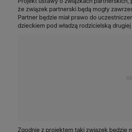
Projekt ustawy o związkach partnerskich, 
że związek partnerski będą mogły zawrzeć
Partner będzie miał prawo do uczestnicze
dzieckiem pod władzą rodzicielską drugiej
Zgodnie z projektem taki związek będzie 