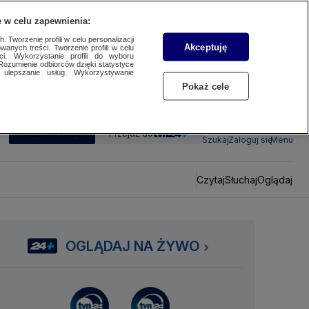
 w celu zapewnienia:
 Tworzenie profili w celu personalizacji
Akceptuję
wanych treści. Tworzenie profili w celu
ci. Wykorzystanie profili do wyboru
Rozumienie odbiorców dzięki statystyce
ulepszanie usług. Wykorzystywanie
Pokaż cele
SUBSKRYBUJ
Przejdź do
Szukaj
Zaloguj się
Menu
Czytaj
Słuchaj
Oglądaj
OGLĄDAJ NA ŻYWO