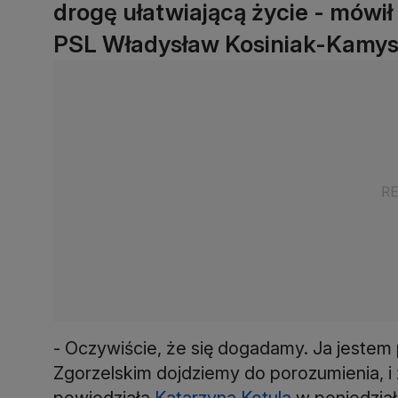
drogę ułatwiającą życie - mówi
PSL Władysław Kosiniak-Kamys
- Oczywiście, że się dogadamy. Ja jeste
Zgorzelskim dojdziemy do porozumienia, i 
powiedziała
Katarzyna Kotula
w poniedział