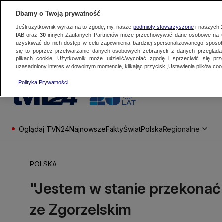
Dbamy o Twoją prywatność
Jeśli użytkownik wyrazi na to zgodę, my, nasze
podmioty stowarzyszone
i naszych
IAB oraz
30
innych Zaufanych Partnerów może przechowywać dane osobowe na ur
uzyskiwać do nich dostęp w celu zapewnienia bardziej spersonalizowanego sposo
się to poprzez przetwarzanie danych osobowych zebranych z danych przegląd
plikach cookie. Użytkownik może udzielić/wycofać zgodę i sprzeciwić się pr
uzasadniony interes w dowolnym momencie, klikając przycisk „Ustawienia plików cook
Polityka Prywatności
Oglądaj TVN24
Najnowsze
Fakty
Świat
Polska
Regionalne
POLSKA
"Jestem w stanie przekonać 
ze Zgorzelskim