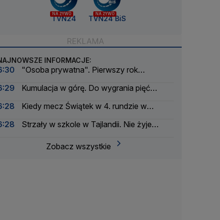
NA ŻYWO
NA ŻYWO
TVN24
TVN24 BiS
NAJNOWSZE INFORMACJE:
6:30
"Osoba prywatna". Pierwszy rok
postprezydenta Andrzeja Dudy
6:29
Kumulacja w górę. Do wygrania pięć
milionów złotych
6:28
Kiedy mecz Świątek w 4. rundzie w
Toronto?
6:28
Strzały w szkole w Tajlandii. Nie żyje
nauczyciel
Zobacz wszystkie