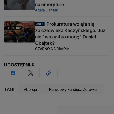
na emeryturę
Agata Daniluk
Prokuratura wzięła się
28 min
za człowieka Kaczyńskiego. Już
nie "wszystko mogę" Daniel
Obajtek?
CZARNO NA BIAŁYM
UDOSTĘPNIJ:
TAGI:
Aborcja
Narodowy Fundusz Zdrowia