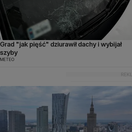
Grad "jak pięść" dziurawił dachy i wybijał
szyby
METEO