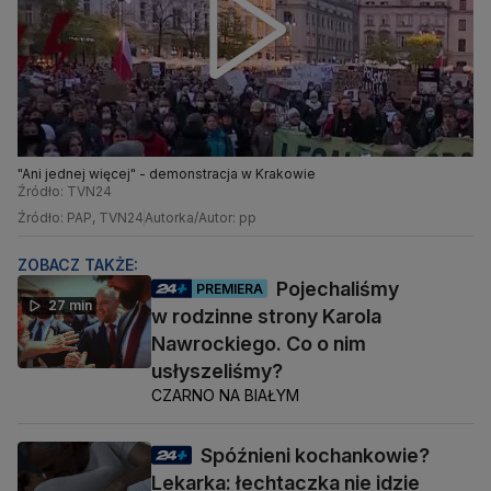
"Ani jednej więcej" - demonstracja w Krakowie
Źródło: TVN24
Źródło: PAP, TVN24
Autorka/Autor: pp
ZOBACZ TAKŻE:
Pojechaliśmy
PREMIERA
27 min
w rodzinne strony Karola
Nawrockiego. Co o nim
usłyszeliśmy?
CZARNO NA BIAŁYM
Spóźnieni kochankowie?
Lekarka: łechtaczka nie idzie