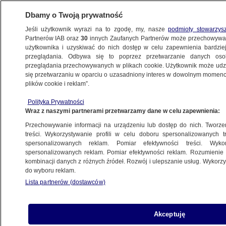
Dbamy o Twoją prywatność
Jeśli użytkownik wyrazi na to zgodę, my, nasze
podmioty stowarzys
Partnerów IAB oraz
30
innych Zaufanych Partnerów może przechowywa
użytkownika i uzyskiwać do nich dostęp w celu zapewnienia bardzi
przeglądania. Odbywa się to poprzez przetwarzanie danych os
przeglądania przechowywanych w plikach cookie. Użytkownik może udzie
POLSKA
się przetwarzaniu w oparciu o uzasadniony interes w dowolnym momencie
plików cookie i reklam”.
Śmierć kobiety w Pszczynie. Szpital odwoła
Polityka Prywatności
się od kary nałożonej po kontroli NFZ
Wraz z naszymi partnerami przetwarzamy dane w celu zapewnienia:
Przechowywanie informacji na urządzeniu lub dostęp do nich. Tworzeni
29.12.2021, 18:09
treści. Wykorzystywanie profili w celu doboru spersonalizowanych tr
spersonalizowanych reklam. Pomiar efektywności treści. Wyko
spersonalizowanych reklam. Pomiar efektywności reklam. Rozumienie o
Udostępnij
kombinacji danych z różnych źródeł. Rozwój i ulepszanie usług. Wykor
do wyboru reklam.
Lista partnerów (dostawców)
Akceptuję