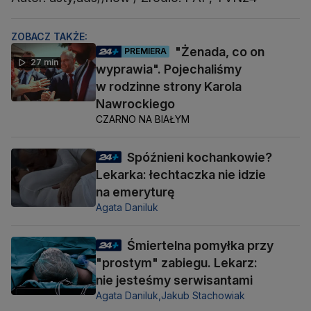
ZOBACZ TAKŻE:
"Żenada, co on
PREMIERA
27 min
wyprawia". Pojechaliśmy
w rodzinne strony Karola
Nawrockiego
CZARNO NA BIAŁYM
Spóźnieni kochankowie?
Lekarka: łechtaczka nie idzie
na emeryturę
Agata Daniluk
Śmiertelna pomyłka przy
"prostym" zabiegu. Lekarz:
nie jesteśmy serwisantami
Agata Daniluk,
Jakub Stachowiak