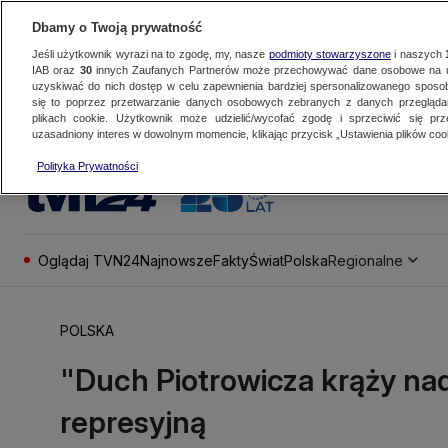
Dbamy o Twoją prywatność
Jeśli użytkownik wyrazi na to zgodę, my, nasze
podmioty stowarzyszone
i naszych
IAB oraz
30
innych Zaufanych Partnerów może przechowywać dane osobowe na ur
uzyskiwać do nich dostęp w celu zapewnienia bardziej spersonalizowanego sposo
się to poprzez przetwarzanie danych osobowych zebranych z danych przegląd
plikach cookie. Użytkownik może udzielić/wycofać zgodę i sprzeciwić się pr
uzasadniony interes w dowolnym momencie, klikając przycisk „Ustawienia plików cook
Polityka Prywatności
Oglądaj TVN24
Najnowsze
Fakty
Świat
Polska
Regionalne
POLSKA
"Duch Piotrowicza krąży nad
represyjną