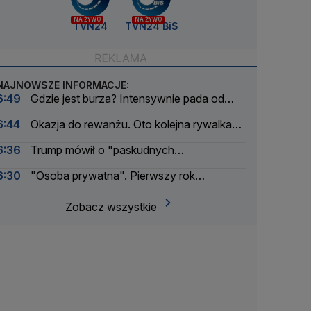
NA ŻYWO
NA ŻYWO
TVN24
TVN24 BiS
NAJNOWSZE INFORMACJE:
6:49
Gdzie jest burza? Intensywnie pada od
rana
6:44
Okazja do rewanżu. Oto kolejna rywalka
Świątek
6:36
Trump mówił o "paskudnych
Kanadyjczykach". Jest reakcja premiera
6:30
"Osoba prywatna". Pierwszy rok
postprezydenta Andrzeja Dudy
Zobacz wszystkie