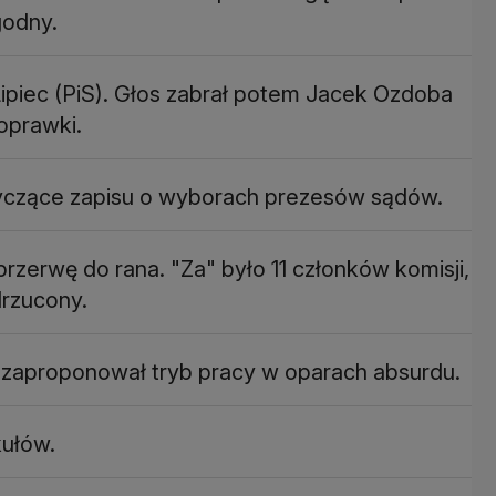
godny.
ipiec (PiS). Głos zabrał potem Jacek Ozdoba
poprawki.
tyczące zapisu o wyborach prezesów sądów.
przerwę do rana. "Za" było 11 członków komisji,
drzucony.
zaproponował tryb pracy w oparach absurdu.
kułów.