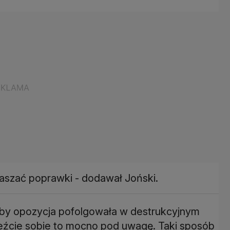
łaszać poprawki - dodawał Joński.
y opozycja pofolgowała w destrukcyjnym
weźcie sobie to mocno pod uwagę. Taki sposób