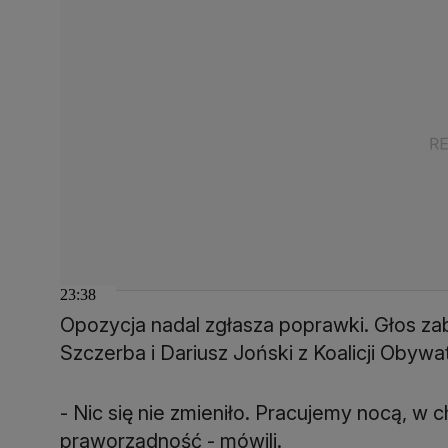
23:38
Opozycja nadal zgłasza poprawki. Głos zab
Szczerba i Dariusz Joński z Koalicji Obywat
- Nic się nie zmieniło. Pracujemy nocą, w c
praworządność - mówili.