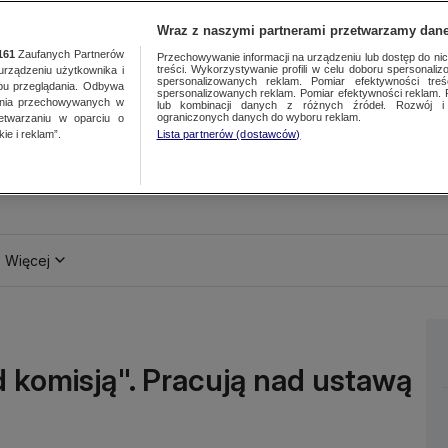
Wraz z naszymi partnerami przetwarzamy dane
161
Zaufanych Partnerów
Przechowywanie informacji na urządzeniu lub dostęp do nich.
treści. Wykorzystywanie profili w celu doboru spersonalizo
ządzeniu użytkownika i
spersonalizowanych reklam. Pomiar efektywności treś
bu przeglądania. Odbywa
spersonalizowanych reklam. Pomiar efektywności reklam. 
ania przechowywanych w
lub kombinacji danych z różnych źródeł. Rozwój i 
ograniczonych danych do wyboru reklam.
zetwarzaniu w oparciu o
ie i reklam”.
Lista partnerów (dostawców)
Więcej
 komisją". Pracują nad ustawą