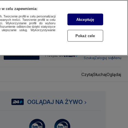
 w celu zapewnienia:
 Tworzenie profili w celu personalizacji
Akceptuję
wanych treści. Tworzenie profili w celu
ci. Wykorzystanie profili do wyboru
Rozumienie odbiorców dzięki statystyce
ulepszanie usług. Wykorzystywanie
Pokaż cele
SUBSKRYBUJ
Przejdź do
Szukaj
Zaloguj się
Menu
Czytaj
Słuchaj
Oglądaj
OGLĄDAJ NA ŻYWO