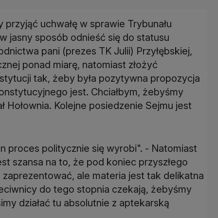
ży przyjąć uchwałę w sprawie Trybunału
w jasny sposób odnieść się do statusu
ictwa pani (prezes TK Julii) Przyłębskiej,
cznej ponad miarę, natomiast złożyć
stytucji tak, żeby była pozytywna propozycja
Konstytucyjnego jest. Chciałbym, żebyśmy
ał Hołownia. Kolejne posiedzenie Sejmu jest
n proces politycznie się wyrobi". - Natomiast
est szansa na to, że pod koniec przyszłego
 zaprezentować, ale materia jest tak delikatna
rzeciwnicy do tego stopnia czekają, żebyśmy
simy działać tu absolutnie z aptekarską