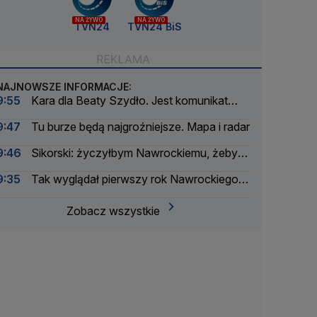
NA ŻYWO
NA ŻYWO
TVN24
TVN24 BiS
NAJNOWSZE INFORMACJE:
9:55
Kara dla Beaty Szydło. Jest komunikat
prokuratury
9:47
Tu burze będą najgroźniejsze. Mapa i radar
9:46
Sikorski: życzyłbym Nawrockiemu, żeby
działał na rzecz Polski
9:35
Tak wyglądał pierwszy rok Nawrockiego w
liczbach. Ustanowił rekord
Zobacz wszystkie