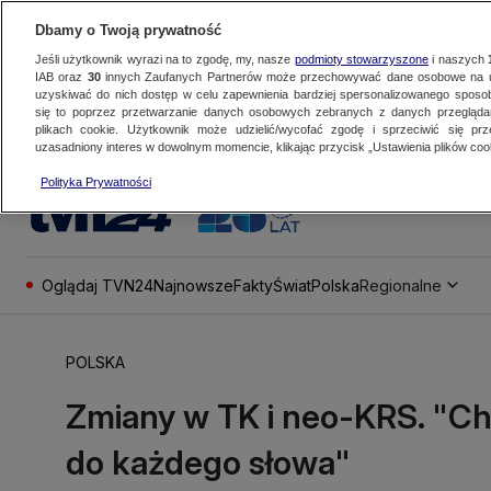
Dbamy o Twoją prywatność
Jeśli użytkownik wyrazi na to zgodę, my, nasze
podmioty stowarzyszone
i naszych
IAB oraz
30
innych Zaufanych Partnerów może przechowywać dane osobowe na ur
uzyskiwać do nich dostęp w celu zapewnienia bardziej spersonalizowanego sposo
się to poprzez przetwarzanie danych osobowych zebranych z danych przegląd
plikach cookie. Użytkownik może udzielić/wycofać zgodę i sprzeciwić się pr
uzasadniony interes w dowolnym momencie, klikając przycisk „Ustawienia plików cook
Polityka Prywatności
Oglądaj TVN24
Najnowsze
Fakty
Świat
Polska
Regionalne
POLSKA
Zmiany w TK i neo-KRS. "C
do każdego słowa"