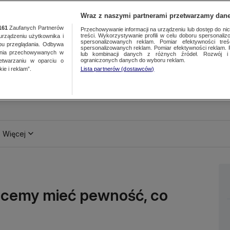
Wraz z naszymi partnerami przetwarzamy dane
161
Zaufanych Partnerów
Przechowywanie informacji na urządzeniu lub dostęp do nich.
treści. Wykorzystywanie profili w celu doboru spersonalizo
ządzeniu użytkownika i
spersonalizowanych reklam. Pomiar efektywności treś
bu przeglądania. Odbywa
spersonalizowanych reklam. Pomiar efektywności reklam. 
ania przechowywanych w
lub kombinacji danych z różnych źródeł. Rozwój i 
ograniczonych danych do wyboru reklam.
zetwarzaniu w oparciu o
ie i reklam”.
Lista partnerów (dostawców)
Więcej
hcemy mieć pewność, co