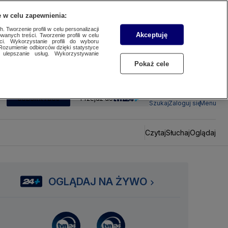
 w celu zapewnienia:
 Tworzenie profili w celu personalizacji
Akceptuję
wanych treści. Tworzenie profili w celu
ci. Wykorzystanie profili do wyboru
Rozumienie odbiorców dzięki statystyce
ulepszanie usług. Wykorzystywanie
Pokaż cele
SUBSKRYBUJ
Przejdź do
Szukaj
Zaloguj się
Menu
Czytaj
Słuchaj
Oglądaj
OGLĄDAJ NA ŻYWO