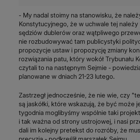
- My nadal stoimy na stanowisku, że nale
Konstytucyjnego, że w uchwale tej należy 
sędziów dublerów oraz wątpliwego przewodn
nie rozbudowywać tam publicystyki polity
propozycje ustaw i propozycję zmiany kon
rozwiązania patu, który wokół Trybunału 
czytali to na następnym Sejmie - powiedzi
planowane w dniach 21-23 lutego.
Zastrzegł jednocześnie, że nie wie, czy "te
są jaskółki, które wskazują, że być może j
tygodnia moglibyśmy wspólnie taki projekt
i tak ważna od strony ustrojowej, i nasi p
dali im kolejny pretekst do rozróby, że mu
precyzją - podkreślił marszałek Sejmu.