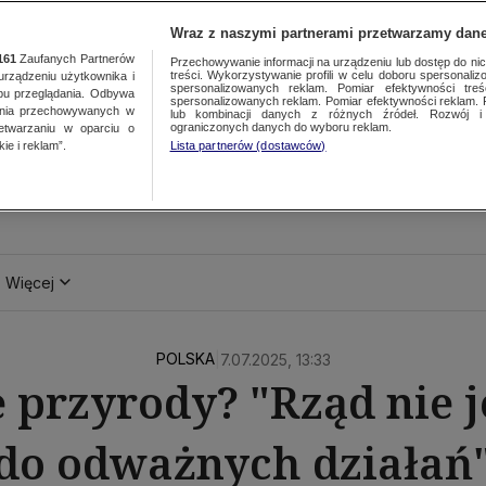
Wraz z naszymi partnerami przetwarzamy dane
161
Zaufanych Partnerów
Przechowywanie informacji na urządzeniu lub dostęp do nich.
treści. Wykorzystywanie profili w celu doboru spersonalizo
ządzeniu użytkownika i
spersonalizowanych reklam. Pomiar efektywności treś
bu przeglądania. Odbywa
spersonalizowanych reklam. Pomiar efektywności reklam. 
ania przechowywanych w
lub kombinacji danych z różnych źródeł. Rozwój i 
ograniczonych danych do wyboru reklam.
zetwarzaniu w oparciu o
ie i reklam”.
Lista partnerów (dostawców)
Więcej
POLSKA
|
7.07.2025, 13:33
 przyrody? "Rząd nie j
do odważnych działań