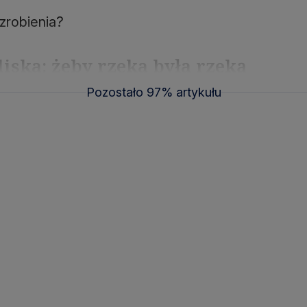
 zrobienia?
iska: żeby rzeka była rzeką
Pozostało 97% artykułu