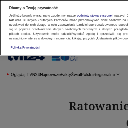
Dbamy o Twoją prywatność
Jeśli użytkownik wyrazi na to zgodę, my, nasze
podmioty stowarzyszone
i naszych
IAB oraz
30
innych Zaufanych Partnerów może przechowywać dane osobowe na ur
uzyskiwać do nich dostęp w celu zapewnienia bardziej spersonalizowanego sposo
się to poprzez przetwarzanie danych osobowych zebranych z danych przegląd
plikach cookie. Użytkownik może udzielić/wycofać zgodę i sprzeciwić się pr
uzasadniony interes w dowolnym momencie, klikając przycisk „Ustawienia plików cook
Polityka Prywatności
Oglądaj TVN24
Najnowsze
Fakty
Świat
Polska
Regionalne
Ratowanie