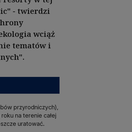
ic" - twierdzi
chrony
ekologia wciąż
nie tematów i
nych".
obów przyrodniczych),
oku na terenie całej
jeszcze uratować.