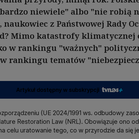
bardzo niewiele" albo "nie robią n
, naukowiec z Państwowej Rady O
d? Mimo katastrofy klimatycznej 
sko w rankingu "ważnych" politycz
w rankingu tematów "niebezpiecz
Artykuł dostępny w subskrypcji
 rozporządzeniu (UE 2024/1991 ws. odbudowy zas
ture Restoration Law (NRL). Obowiązuje ono od r
 na celu uratowanie tego, co w przyrodzie da się 