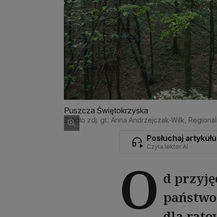
Puszcza Świętokrzyska
Źródło zdj. gł.: Anna Andrzejczak-Wilk, Regi
Posłuchaj artykułu
Czyta lektor AI
O
d przyję
państwo
dla rato