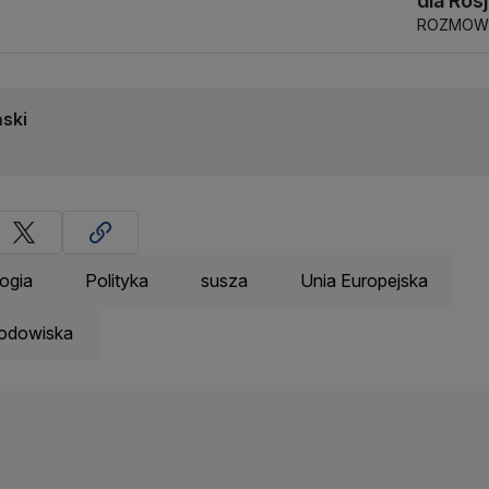
dla Rosj
ROZMOWY
ski
ogia
Polityka
susza
Unia Europejska
Środowiska