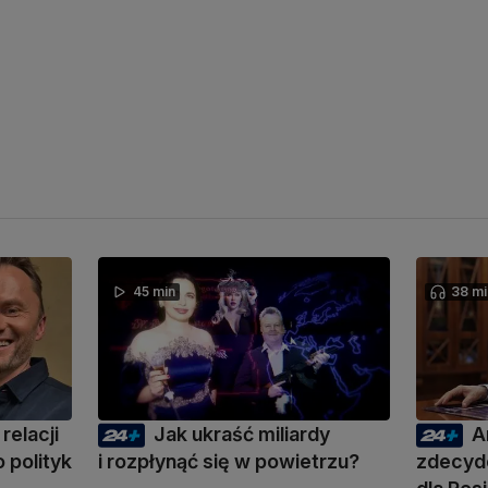
45 min
38 mi
relacji
Jak ukraść miliardy
A
 polityk
i rozpłynąć się w powietrzu?
zdecyd