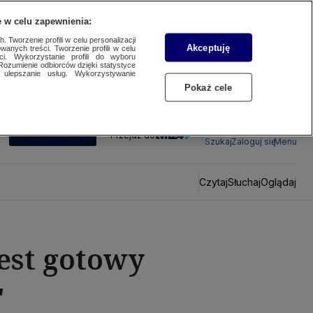
 w celu zapewnienia:
 Tworzenie profili w celu personalizacji
Akceptuję
wanych treści. Tworzenie profili w celu
ci. Wykorzystanie profili do wyboru
Rozumienie odbiorców dzięki statystyce
ulepszanie usług. Wykorzystywanie
Pokaż cele
SUBSKRYBUJ
Przejdź do
Szukaj
Zaloguj się
Menu
Czytaj
Słuchaj
Oglądaj
est gotowy
"