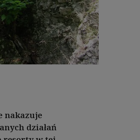
e nakazuje
anych działań
 resorty w tej