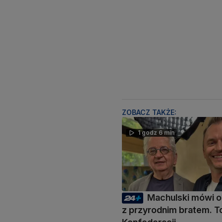
ZOBACZ TAKŻE:
1 godz 6 min
Machulski mówi o 
z przyrodnim bratem. To