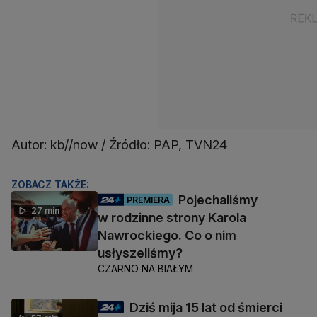
Autor: kb//now / Źródło: PAP, TVN24
ZOBACZ TAKŻE:
Pojechaliśmy
PREMIERA
27 min
w rodzinne strony Karola
Nawrockiego. Co o nim
usłyszeliśmy?
CZARNO NA BIAŁYM
Dziś mija 15 lat od śmierci