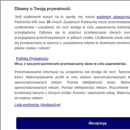
Dbamy o Twoją prywatność
Jeśli użytkownik wyrazi na to zgodę, my, nasze
podmioty stowarzys
Partnerów IAB oraz
30
innych Zaufanych Partnerów może przechowywa
użytkownika i uzyskiwać do nich dostęp w celu zapewnienia bardzi
przeglądania. Odbywa się to poprzez przetwarzanie danych os
przeglądania przechowywanych w plikach cookie. Użytkownik może udzie
POLSKA
się przetwarzaniu w oparciu o uzasadniony interes w dowolnym momencie
plików cookie i reklam”.
Poznań odsprzedaje rowery miejskie.
Polityka Prywatności
W Warszawie pełnią "ważny element
Wraz z naszymi partnerami przetwarzamy dane w celu zapewnienia:
systemu transportowego miasta"
Przechowywanie informacji na urządzeniu lub dostęp do nich. Tworzeni
treści. Wykorzystywanie profili w celu doboru spersonalizowanych tr
22.03.2023, 07:18
spersonalizowanych reklam. Pomiar efektywności treści. Wyko
spersonalizowanych reklam. Pomiar efektywności reklam. Rozumienie o
kombinacji danych z różnych źródeł. Rozwój i ulepszanie usług. Wykor
Udostępnij
do wyboru reklam.
Lista partnerów (dostawców)
Akceptuję