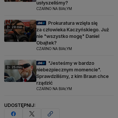
usłyszeliśmy?
CZARNO NA BIAŁYM
Prokuratura wzięła się
28 min
za człowieka Kaczyńskiego. Już
nie "wszystko mogę" Daniel
Obajtek?
CZARNO NA BIAŁYM
"Jesteśmy w bardzo
25 min
niebezpiecznym momencie".
Sprawdziliśmy, z kim Braun chce
rządzić
CZARNO NA BIAŁYM
UDOSTĘPNIJ: