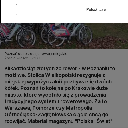
Pokaż cele
Poznań odsprzedaje rowery miejskie
Źródło wideo: TVN24
Kilkadziesiąt złotych za rower - w Poznaniu to
możliwe. Stolica Wielkopolski rezygnuje z
miejskiej wypożyczalni i pozbywa się dwóch
kółek. Poznań to kolejne po Krakowie duże
miasto, które wycofało się z prowadzenia
tradycyjnego systemu rowerowego. Za to
Warszawa, Pomorze czy Metropolia
Górnośląsko-Zagłębiowska ciągle chcą go
rozwijać. Materiał magazynu "Polska i Świat".