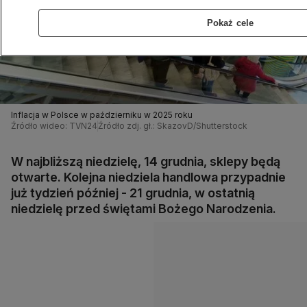
Pokaż cele
Inflacja w Polsce w październiku w 2025 roku
Źródło wideo: TVN24
Źródło zdj. gł.: SkazovD/Shutterstock
W najbliższą niedzielę, 14 grudnia, sklepy będą
otwarte. Kolejna niedziela handlowa przypadnie
już tydzień później - 21 grudnia, w ostatnią
niedzielę przed świętami Bożego Narodzenia.