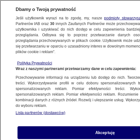
Dbamy o Twoją prywatność
Jeśli użytkownik wyrazi na to zgodę, my, nasze
podmioty stowarzys
Partnerów IAB oraz
30
innych Zaufanych Partnerów może przechowywa
BIZNES
użytkownika i uzyskiwać do nich dostęp w celu zapewnienia bardzi
przeglądania. Odbywa się to poprzez przetwarzanie danych os
przeglądania przechowywanych w plikach cookie. Użytkownik może udzie
Z KRAJU
się przetwarzaniu w oparciu o uzasadniony interes w dowolnym momencie
plików cookie i reklam”.
Czy w najbliższą niedzielę sklepy będą
Polityka Prywatności
otwarte?
Wraz z naszymi partnerami przetwarzamy dane w celu zapewnienia:
Przechowywanie informacji na urządzeniu lub dostęp do nich. Tworzeni
12.12.2025, 08:04
treści. Wykorzystywanie profili w celu doboru spersonalizowanych tr
spersonalizowanych reklam. Pomiar efektywności treści. Wyko
Posłuchaj artykułu
spersonalizowanych reklam. Pomiar efektywności reklam. Rozumienie o
Czyta lektor AI
kombinacji danych z różnych źródeł. Rozwój i ulepszanie usług. Wykor
do wyboru reklam.
Lista partnerów (dostawców)
Akceptuję