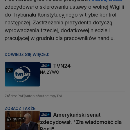
zdecydował o skierowaniu ustawy o wolnej Wigilii
do Trybunału Konstytucyjnego w trybie kontroli
następczej. Zastrzeżenia prezydenta dotyczą
wprowadzenia trzeciej, dodatkowej niedzieli
pracującej w grudniu dla pracowników handlu.
DOWIEDZ SIĘ WIĘCEJ:
TVN24
NA ŻYWO
Źródło: PAP
Autorka/Autor: mp/ToL
ZOBACZ TAKŻE:
Amerykański senat
38 min
zdecydował. "Zła wiadomość dla
Rosji"