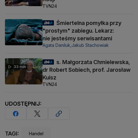
TVN24
Śmiertelna pomyłka przy
"prostym" zabiegu. Lekarz:
nie jesteśmy serwisantami
Agata Daniluk,
Jakub Stachowiak
s. Małgorzata Chmielewska,
33 min
dr Robert Sobiech, prof. Jarosław
Kuisz
TVN24
UDOSTĘPNIJ:
TAGI:
Handel