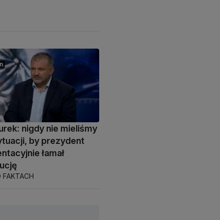
n
urek: nigdy nie mieliśmy
ytuacji, by prezydent
entacyjnie łamał
ucję
O FAKTACH