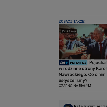
ZOBACZ TAKŻE:
27 min
Pojecha
PREMIERA
w rodzinne strony Karol
Nawrockiego. Co o nim
usłyszeliśmy?
CZARNO NA BIAŁYM
Rafał Kazimiercz