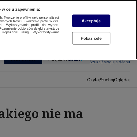
 w celu zapewnienia:
 Tworzenie profili w celu personalizacji
Akceptuję
wanych treści. Tworzenie profili w celu
ci. Wykorzystanie profili do wyboru
Rozumienie odbiorców dzięki statystyce
ulepszanie usług. Wykorzystywanie
Pokaż cele
SUBSKRYBUJ
Przejdź do
Szukaj
Zaloguj się
Menu
Czytaj
Słuchaj
Oglądaj
takiego nie ma