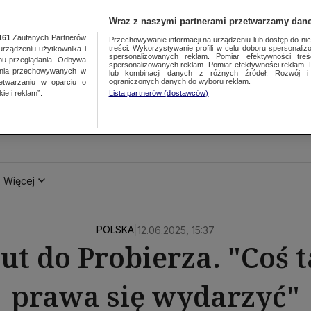
Wraz z naszymi partnerami przetwarzamy dane
161
Zaufanych Partnerów
Przechowywanie informacji na urządzeniu lub dostęp do nich.
treści. Wykorzystywanie profili w celu doboru spersonalizo
ządzeniu użytkownika i
spersonalizowanych reklam. Pomiar efektywności treś
bu przeglądania. Odbywa
spersonalizowanych reklam. Pomiar efektywności reklam. 
ania przechowywanych w
lub kombinacji danych z różnych źródeł. Rozwój i 
ograniczonych danych do wyboru reklam.
zetwarzaniu w oparciu o
ie i reklam”.
Lista partnerów (dostawców)
Więcej
POLSKA
|
12.06.2025, 15:37
t do Probierza. "Coś 
prawa się wydarzyć"