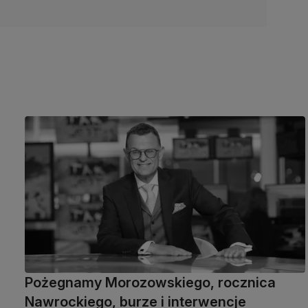
Pożegnamy Morozowskiego, rocznica
Nawrockiego, burze i interwencje