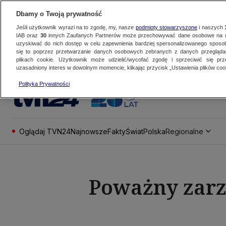
Dbamy o Twoją prywatność
Jeśli użytkownik wyrazi na to zgodę, my, nasze
podmioty stowarzyszone
i naszych
IAB oraz
30
innych Zaufanych Partnerów może przechowywać dane osobowe na ur
uzyskiwać do nich dostęp w celu zapewnienia bardziej spersonalizowanego sposo
się to poprzez przetwarzanie danych osobowych zebranych z danych przegląd
plikach cookie. Użytkownik może udzielić/wycofać zgodę i sprzeciwić się pr
uzasadniony interes w dowolnym momencie, klikając przycisk „Ustawienia plików cook
Polityka Prywatności
Oglądaj TVN24
Najnowsze
Fakty
Świat
Polska
Regionalne
Poważny zarzu