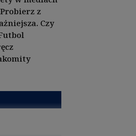
Probierz z
ażniejsza. Czy
Futbol
ręcz
nakomity