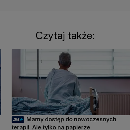
Czytaj także:
Mamy dostęp do nowoczesnych
terapii. Ale tylko na papierze