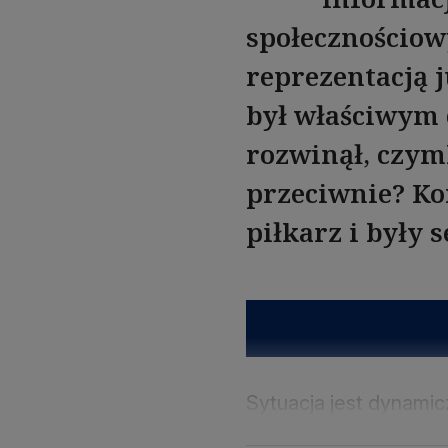
społecznościow
reprezentacją j
był właściwym 
rozwinął, czymk
przeciwnie? Ko
piłkarz i były s
Sytuacja jest dynamic