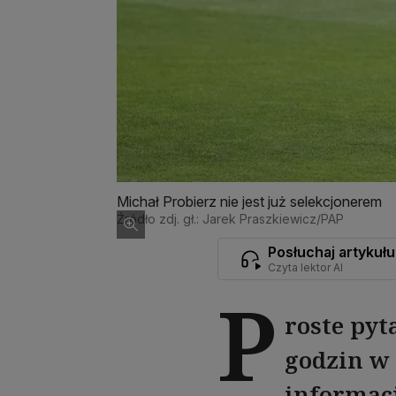
Michał Probierz nie jest już selekcjonerem
Źródło zdj. gł.: Jarek Praszkiewicz/PAP
Posłuchaj artykułu
Czyta lektor AI
P
roste pyt
godzin w p
informac