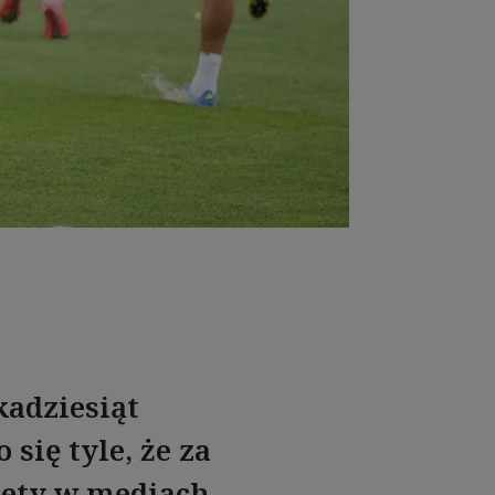
kadziesiąt
 się tyle, że za
tety w mediach