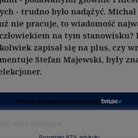
ych - trudno było nadążyć. Michał 
uż nie pracuje, to wiadomość najw
człowiekiem na tym stanowisku? 
olwiek zapisał się na plus, czy w
mentuje Stefan Majewski, były z
elekcjoner.
Artykuł dostępny w subskrypcji
zna, wręcz galopująca.
Pozostało 87% artykułu