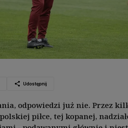
Udostępnij
ania, odpowiedzi już nie. Przez kil
olskiej piłce, tej kopanej, nadziało
jami - podawanymi głównie i nies