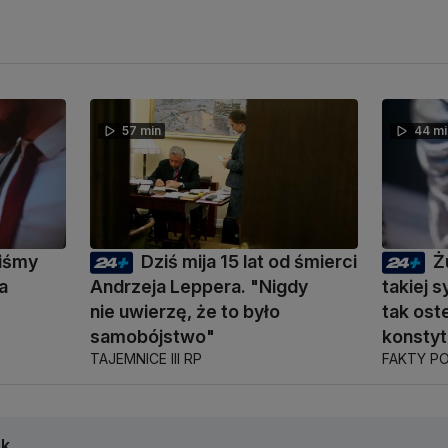
57 min
44 mi
liśmy
Dziś mija 15 lat od śmierci
Ż
a
Andrzeja Leppera. "Nigdy
takiej s
nie uwierzę, że to było
tak ost
samobójstwo"
konstyt
TAJEMNICE III RP
FAKTY P
ak