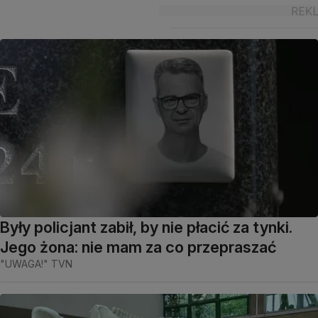
Były policjant zabił, by nie płacić za tynki.
Jego żona: nie mam za co przepraszać
"UWAGA!" TVN