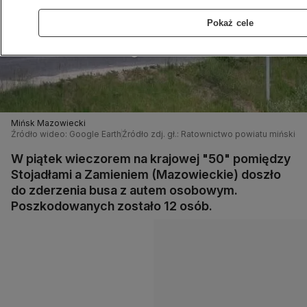
Pokaż cele
Mińsk Mazowiecki
Źródło wideo: Google Earth
Źródło zdj. gł.: Ratownictwo powiatu mińskie
W piątek wieczorem na krajowej "50" pomiędzy
Stojadłami a Zamieniem (Mazowieckie) doszło
do zderzenia busa z autem osobowym.
Poszkodowanych zostało 12 osób.