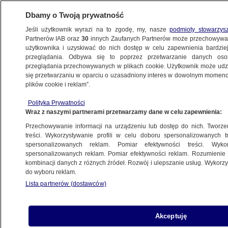
Dbamy o Twoją prywatność
Jeśli użytkownik wyrazi na to zgodę, my, nasze
podmioty stowarzys
Partnerów IAB oraz
30
innych Zaufanych Partnerów może przechowywa
WARSZAWA
użytkownika i uzyskiwać do nich dostęp w celu zapewnienia bardzi
przeglądania. Odbywa się to poprzez przetwarzanie danych os
przeglądania przechowywanych w plikach cookie. Użytkownik może udzie
OKOLICE
się przetwarzaniu w oparciu o uzasadniony interes w dowolnym momencie
plików cookie i reklam”.
Bus na boku, 12 osób w szpitalu
Polityka Prywatności
Wraz z naszymi partnerami przetwarzamy dane w celu zapewnienia:
Oprac.
Katarzyna Kędra
Przechowywanie informacji na urządzeniu lub dostęp do nich. Tworzeni
6.06.2026, 14:44
treści. Wykorzystywanie profili w celu doboru spersonalizowanych tr
spersonalizowanych reklam. Pomiar efektywności treści. Wyko
spersonalizowanych reklam. Pomiar efektywności reklam. Rozumienie o
Posłuchaj artykułu
kombinacji danych z różnych źródeł. Rozwój i ulepszanie usług. Wykor
Czyta lektor AI
do wyboru reklam.
Lista partnerów (dostawców)
Akceptuję