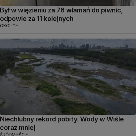
Był w więzieniu za 76 włamań do piwnic,
odpowie za 11 kolejnych
OKOLICE
Niechlubny rekord pobity. Wody w Wiśle
coraz mniej
ŚRÓDMIEŚCIE