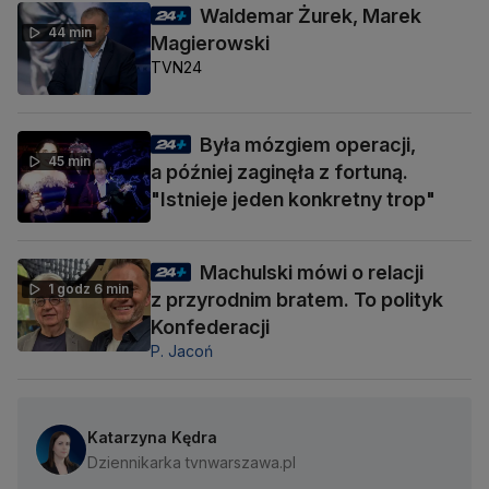
Waldemar Żurek, Marek
44 min
Magierowski
TVN24
Była mózgiem operacji,
45 min
a później zaginęła z fortuną.
"Istnieje jeden konkretny trop"
Machulski mówi o relacji
1 godz 6 min
z przyrodnim bratem. To polityk
Konfederacji
P. Jacoń
Katarzyna Kędra
Dziennikarka tvnwarszawa.pl