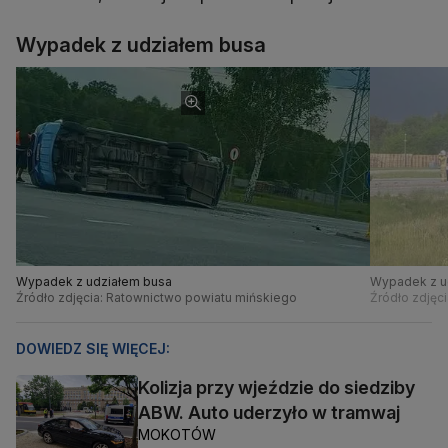
Wypadek z udziałem busa
Wypadek z udziałem busa
Wypadek z u
Źródło zdjęcia: Ratownictwo powiatu mińskiego
Źródło zdjęc
DOWIEDZ SIĘ WIĘCEJ:
Kolizja przy wjeździe do siedziby
ABW. Auto uderzyło w tramwaj
MOKOTÓW