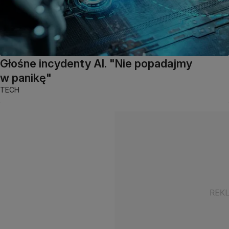
Głośne incydenty AI. "Nie popadajmy
w panikę"
TECH