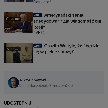
Piotr Jacoń
Amerykański senat
38 min
zdecydował. "Zła wiadomość dla
Rosji"
TVN24
Groziła Wojtyle, że "będzie
45 min
się w piekle smażył"
Wiktor Knowski
Dziennikarz działu Biznes tvn24.pl
UDOSTĘPNIJ: