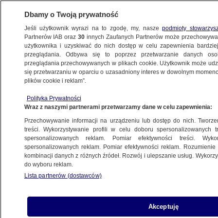
Dbamy o Twoją prywatność
Jeśli użytkownik wyrazi na to zgodę, my, nasze
podmioty stowarzys
Partnerów IAB oraz
30
innych Zaufanych Partnerów może przechowywa
BIZNES
użytkownika i uzyskiwać do nich dostęp w celu zapewnienia bardzi
przeglądania. Odbywa się to poprzez przetwarzanie danych os
przeglądania przechowywanych w plikach cookie. Użytkownik może udzie
ZE ŚWIATA
się przetwarzaniu w oparciu o uzasadniony interes w dowolnym momencie
plików cookie i reklam”.
Odbudowa za pieniądze Iranu. USA chcą
Polityka Prywatności
rozdać zamrożone aktywa
Wraz z naszymi partnerami przetwarzamy dane w celu zapewnienia:
Przechowywanie informacji na urządzeniu lub dostęp do nich. Tworzeni
Oprac.
Wiktor Knowski
treści. Wykorzystywanie profili w celu doboru spersonalizowanych tr
spersonalizowanych reklam. Pomiar efektywności treści. Wyko
7.06.2026, 14:01
spersonalizowanych reklam. Pomiar efektywności reklam. Rozumienie o
kombinacji danych z różnych źródeł. Rozwój i ulepszanie usług. Wykor
do wyboru reklam.
Posłuchaj artykułu
Czyta lektor AI
Lista partnerów (dostawców)
Akceptuję