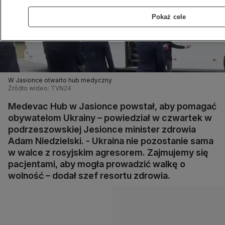
Pokaż cele
W Jasionce otwarto hub medyczny
Źródło wideo: TVN24
Medevac Hub w Jasionce powstał, aby pomagać
obywatelom Ukrainy – powiedział w czwartek w
podrzeszowskiej Jesionce minister zdrowia
Adam Niedzielski. - Ukraina nie pozostanie sama
w walce z rosyjskim agresorem. Zajmujemy się
pacjentami, aby mogła prowadzić walkę o
wolność – dodał szef resortu zdrowia.