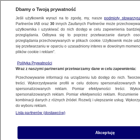
Dbamy o Twoją prywatność
Jeśli użytkownik wyrazi na to zgodę, my, nasze
podmioty stowarzys
Partnerów IAB oraz
30
innych Zaufanych Partnerów może przechowywa
użytkownika i uzyskiwać do nich dostęp w celu zapewnienia bardzi
przeglądania. Odbywa się to poprzez przetwarzanie danych os
przeglądania przechowywanych w plikach cookie. Użytkownik może udzie
POLSKA
się przetwarzaniu w oparciu o uzasadniony interes w dowolnym momencie
plików cookie i reklam”.
Adam Niedzielski: Medevac Hub będzie
Polityka Prywatności
pomagał obywatelom Ukrainy
Wraz z naszymi partnerami przetwarzamy dane w celu zapewnienia:
Przechowywanie informacji na urządzeniu lub dostęp do nich. Tworzeni
2.09.2022, 06:09
treści. Wykorzystywanie profili w celu doboru spersonalizowanych tr
spersonalizowanych reklam. Pomiar efektywności treści. Wyko
spersonalizowanych reklam. Pomiar efektywności reklam. Rozumienie o
Udostępnij
kombinacji danych z różnych źródeł. Rozwój i ulepszanie usług. Wykor
do wyboru reklam.
Lista partnerów (dostawców)
Akceptuję