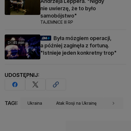
Andrzeja Leppera. "Nigdy
nie uwierzę, że to było
samobójstwo"
TAJEMNICE III RP
Była mózgiem operacji,
45 min
a później zaginęła z fortuną.
"Istnieje jeden konkretny trop"
UDOSTĘPNIJ:
TAGI:
Ukraina
Atak Rosji na Ukrainę