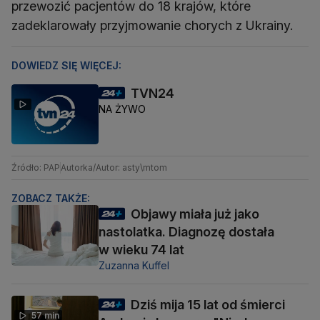
przewozić pacjentów do 18 krajów, które
zadeklarowały przyjmowanie chorych z Ukrainy.
DOWIEDZ SIĘ WIĘCEJ:
TVN24
NA ŻYWO
Źródło: PAP
Autorka/Autor: asty\mtom
ZOBACZ TAKŻE:
Objawy miała już jako
nastolatka. Diagnozę dostała
w wieku 74 lat
Zuzanna Kuffel
Dziś mija 15 lat od śmierci
57 min