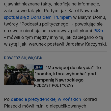
ujawniał nieznane fakty, nieoficjalne informacje,
zakulisowe taktyki. Po tym, jak Karol Nawrocki
spotkał się z Donaldem Trumpem
w Białym Domu,
twórcy "Podcastu politycznego" - powołując się
na swoje nieoficjalne rozmowy z politykami
PiS-u
- mówili o tym między innymi, jak zabiegano o tę
wizytę i jaki warunek postawił Jarosław Kaczyński.
DOWIEDZ SIĘ WIĘCEJ:
"Ma więcej do ukrycia". To
1 godz 1 min
"bomba, która wybucha" pod
kampanią Nawrockiego
PODCAST POLITYCZNY
Po
debacie prezydenckiej w Końskich
Konrad
Piasecki mówił m.in. o niepublikowanych