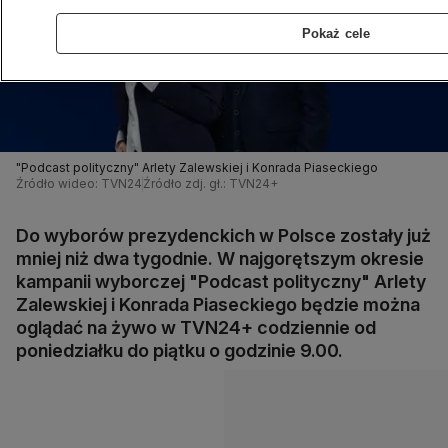
Pokaż cele
"Podcast polityczny" Arlety Zalewskiej i Konrada Piaseckiego
Źródło wideo: TVN24
Źródło zdj. gł.: TVN24+
Do wyborów prezydenckich w Polsce zostały już
mniej niż dwa tygodnie. W najgorętszym okresie
kampanii wyborczej "Podcast polityczny" Arlety
Zalewskiej i Konrada Piaseckiego będzie można
oglądać na żywo w TVN24+ codziennie od
poniedziałku do piątku o godzinie 9.00.