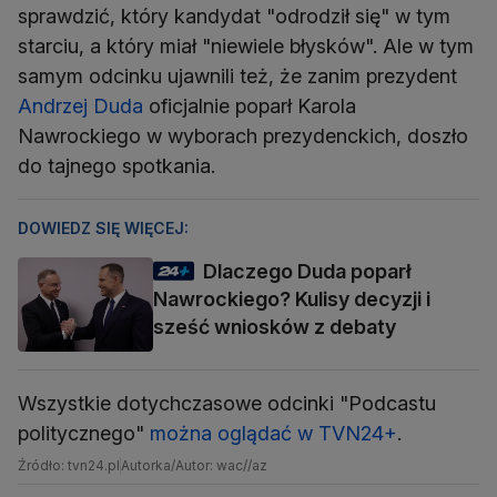
sprawdzić, który kandydat "odrodził się" w tym
starciu, a który miał "niewiele błysków". Ale w tym
samym odcinku ujawnili też, że zanim prezydent
Andrzej Duda
oficjalnie poparł Karola
Nawrockiego w wyborach prezydenckich, doszło
do tajnego spotkania.
DOWIEDZ SIĘ WIĘCEJ:
Dlaczego Duda poparł
Nawrockiego? Kulisy decyzji i
sześć wniosków z debaty
Wszystkie dotychczasowe odcinki "Podcastu
politycznego"
można oglądać w TVN24+
.
Źródło: tvn24.pl
Autorka/Autor: wac//az