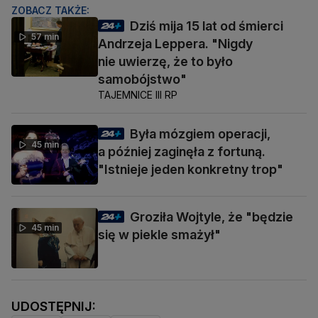
ZOBACZ TAKŻE:
Dziś mija 15 lat od śmierci
57 min
Andrzeja Leppera. "Nigdy
nie uwierzę, że to było
samobójstwo"
TAJEMNICE III RP
Była mózgiem operacji,
45 min
a później zaginęła z fortuną.
"Istnieje jeden konkretny trop"
Groziła Wojtyle, że "będzie
45 min
się w piekle smażył"
UDOSTĘPNIJ: