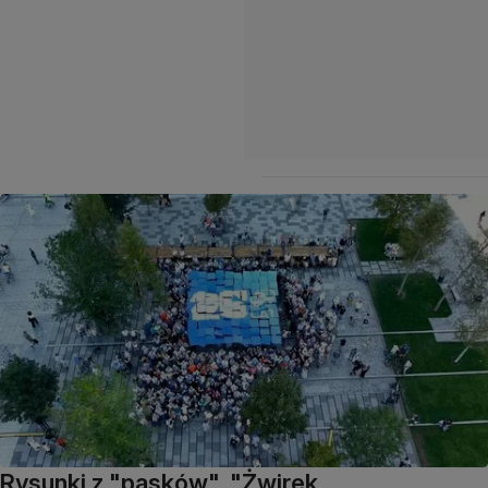
Rysunki z "pasków", "Żwirek