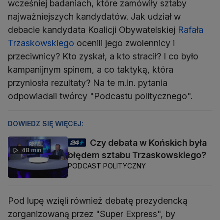
wcześniej badaniach, które zamówiły sztaby
najważniejszych kandydatów. Jak udział w
debacie kandydata Koalicji Obywatelskiej
Rafała
Trzaskowskiego
ocenili jego zwolennicy i
przeciwnicy? Kto zyskał, a kto stracił? I co było
kampanijnym spinem, a co taktyką, która
przyniosła rezultaty? Na te m.in. pytania
odpowiadali twórcy "Podcastu politycznego".
DOWIEDZ SIĘ WIĘCEJ:
Czy debata w Końskich była
48 min
błędem sztabu Trzaskowskiego?
PODCAST POLITYCZNY
Pod lupę wzięli również debatę prezydencką
zorganizowaną przez "Super Express", by