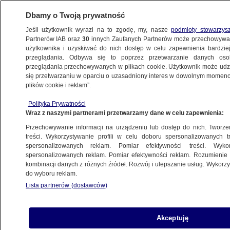
Dbamy o Twoją prywatność
Jeśli użytkownik wyrazi na to zgodę, my, nasze
podmioty stowarzys
Partnerów IAB oraz
30
innych Zaufanych Partnerów może przechowywa
użytkownika i uzyskiwać do nich dostęp w celu zapewnienia bardzi
przeglądania. Odbywa się to poprzez przetwarzanie danych os
przeglądania przechowywanych w plikach cookie. Użytkownik może udzie
POLSKA
się przetwarzaniu w oparciu o uzasadniony interes w dowolnym momencie
plików cookie i reklam”.
Temat mieszkań "przykrył wszystko".
Polityka Prywatności
"Podcast polityczny" codziennie o 9.00
Wraz z naszymi partnerami przetwarzamy dane w celu zapewnienia:
Przechowywanie informacji na urządzeniu lub dostęp do nich. Tworzeni
6.05.2025, 21:54
treści. Wykorzystywanie profili w celu doboru spersonalizowanych tr
spersonalizowanych reklam. Pomiar efektywności treści. Wyko
Posłuchaj artykułu
spersonalizowanych reklam. Pomiar efektywności reklam. Rozumienie o
Czyta lektor AI
kombinacji danych z różnych źródeł. Rozwój i ulepszanie usług. Wykor
do wyboru reklam.
Lista partnerów (dostawców)
Akceptuję