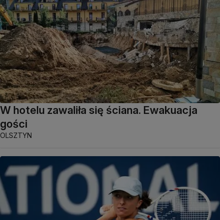
W hotelu zawaliła się ściana. Ewakuacja
gości
OLSZTYN