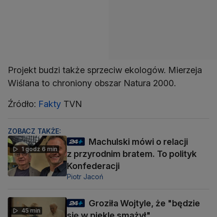
Projekt budzi także sprzeciw ekologów. Mierzeja
Wiślana to chroniony obszar Natura 2000.
Źródło:
Fakty
TVN
ZOBACZ TAKŻE:
Machulski mówi o relacji
1 godz 6 min
z przyrodnim bratem. To polityk
Konfederacji
Piotr Jacoń
Groziła Wojtyle, że "będzie
45 min
się w piekle smażył"