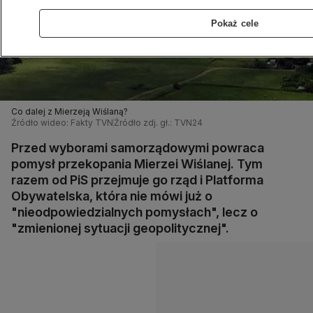
Pokaż cele
Co dalej z Mierzeją Wiślaną?
Źródło wideo: Fakty TVN
Źródło zdj. gł.: TVN24
Przed wyborami samorządowymi powraca
pomysł przekopania Mierzei Wiślanej. Tym
razem od PiS przejmuje go rząd i Platforma
Obywatelska, która nie mówi już o
"nieodpowiedzialnych pomysłach", lecz o
"zmienionej sytuacji geopolitycznej".