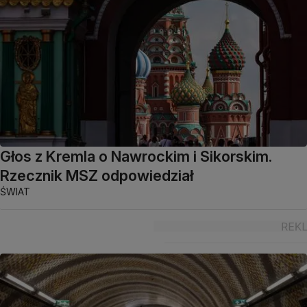
Głos z Kremla o Nawrockim i Sikorskim.
Rzecznik MSZ odpowiedział
ŚWIAT