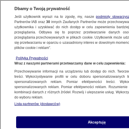
Dbamy o Twoją prywatność
Jeśli użytkownik wyrazi na to zgodę, my, nasze
podmioty stowarzys
Partnerów IAB oraz
30
innych Zaufanych Partnerów może przechowywa
użytkownika i uzyskiwać do nich dostęp w celu zapewnienia bardzi
przeglądania. Odbywa się to poprzez przetwarzanie danych os
przeglądania przechowywanych w plikach cookie. Użytkownik może udzie
POLSKA
się przetwarzaniu w oparciu o uzasadniony interes w dowolnym momencie
plików cookie i reklam”.
PO zmieni zdanie w sprawie przekopania
Polityka Prywatności
Mierzei Wiślanej?
Wraz z naszymi partnerami przetwarzamy dane w celu zapewnienia:
Przechowywanie informacji na urządzeniu lub dostęp do nich. Tworzeni
11.08.2014, 06:14
treści. Wykorzystywanie profili w celu doboru spersonalizowanych tr
spersonalizowanych reklam. Pomiar efektywności treści. Wyko
spersonalizowanych reklam. Pomiar efektywności reklam. Rozumienie o
Udostępnij
kombinacji danych z różnych źródeł. Rozwój i ulepszanie usług. Wykor
do wyboru reklam.
Lista partnerów (dostawców)
Akceptuję