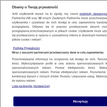
Dbamy o Twoją prywatność
Jeśli użytkownik wyrazi na to zgodę, my, nasze
podmioty stowarzys
Partnerów IAB oraz
30
innych Zaufanych Partnerów może przechowywa
użytkownika i uzyskiwać do nich dostęp w celu zapewnienia bardzi
przeglądania. Odbywa się to poprzez przetwarzanie danych os
przeglądania przechowywanych w plikach cookie. Użytkownik może udzie
POLSKA
się przetwarzaniu w oparciu o uzasadniony interes w dowolnym momencie
plików cookie i reklam”.
PNO może mieć nawet 40 tysięcy Polaków,
Polityka Prywatności
niewielu otrzymało diagnozę. Objawy
Wraz z naszymi partnerami przetwarzamy dane w celu zapewnienia:
ostrzegawcze
Przechowywanie informacji na urządzeniu lub dostęp do nich. Tworzeni
treści. Wykorzystywanie profili w celu doboru spersonalizowanych tr
24.04.2024, 11:43
spersonalizowanych reklam. Pomiar efektywności treści. Wyko
spersonalizowanych reklam. Pomiar efektywności reklam. Rozumienie o
kombinacji danych z różnych źródeł. Rozwój i ulepszanie usług. Wykor
Udostępnij
do wyboru reklam.
Lista partnerów (dostawców)
Akceptuję