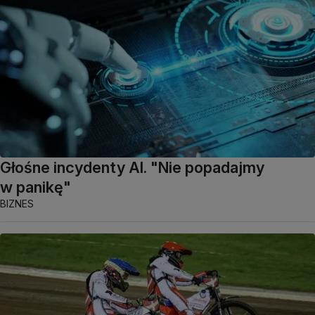
Głośne incydenty AI. "Nie popadajmy
w panikę"
BIZNES