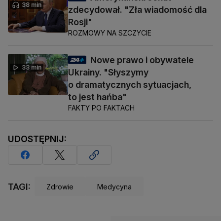
38 min
zdecydował. "Zła wiadomość dla
Rosji"
ROZMOWY NA SZCZYCIE
Nowe prawo i obywatele
33 min
Ukrainy. "Słyszymy
o dramatycznych sytuacjach,
to jest hańba"
FAKTY PO FAKTACH
UDOSTĘPNIJ:
TAGI:
Zdrowie
Medycyna