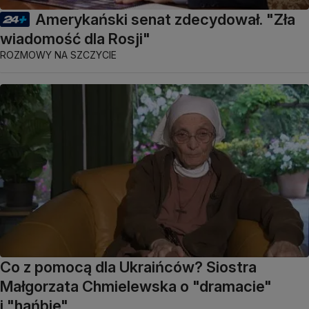
Amerykański senat zdecydował. "Zła
wiadomość dla Rosji"
ROZMOWY NA SZCZYCIE
Co z pomocą dla Ukraińców? Siostra
Małgorzata Chmielewska o "dramacie"
i "hańbie"