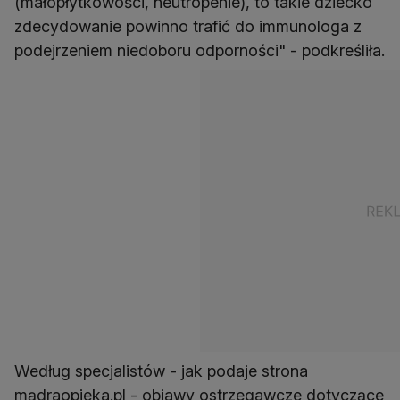
(małopłytkowości, neutropenie), to takie dziecko
zdecydowanie powinno trafić do immunologa z
podejrzeniem niedoboru odporności" - podkreśliła.
Według specjalistów - jak podaje strona
mądraopieka.pl - objawy ostrzegawcze dotyczące