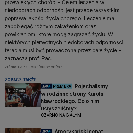
przewlekłych chorób. - Celem leczenia w
niedoborach odporności jest przede wszystkim
poprawa jakości życia chorego. Leczenie ma
zapobiegać różnym zakażeniom oraz
powikłaniom, które mogą zagrażać życiu. W
niektórych pierwotnych niedoborach odporności
terapia musi być prowadzona przez całe życie -
zaznacza prof. Pac.
Źródło: PAP
Autorka/Autor: pb//az
ZOBACZ TAKŻE:
Pojechaliśmy
PREMIERA
27 min
w rodzinne strony Karola
Nawrockiego. Co o nim
usłyszeliśmy?
CZARNO NA BIAŁYM
Amerykański senat