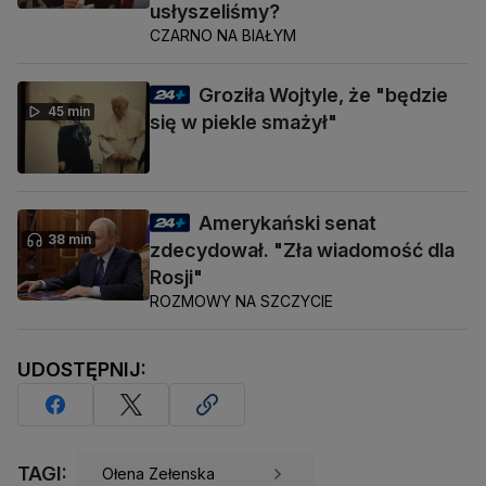
usłyszeliśmy?
CZARNO NA BIAŁYM
Groziła Wojtyle, że "będzie
45 min
się w piekle smażył"
Amerykański senat
38 min
zdecydował. "Zła wiadomość dla
Rosji"
ROZMOWY NA SZCZYCIE
UDOSTĘPNIJ:
TAGI:
Ołena Zełenska