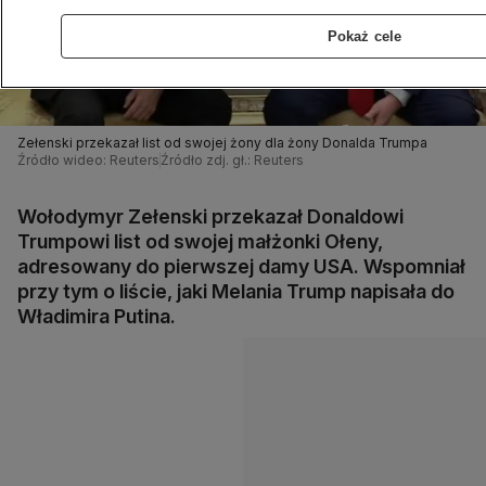
Pokaż cele
Zełenski przekazał list od swojej żony dla żony Donalda Trumpa
Źródło wideo: Reuters
Źródło zdj. gł.: Reuters
Wołodymyr Zełenski przekazał Donaldowi
Trumpowi list od swojej małżonki Ołeny,
adresowany do pierwszej damy USA. Wspomniał
przy tym o liście, jaki Melania Trump napisała do
Władimira Putina.