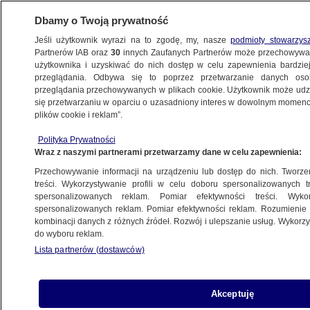
Dbamy o Twoją prywatność
Jeśli użytkownik wyrazi na to zgodę, my, nasze
podmioty stowarzys
Partnerów IAB oraz
30
innych Zaufanych Partnerów może przechowywa
użytkownika i uzyskiwać do nich dostęp w celu zapewnienia bardzi
przeglądania. Odbywa się to poprzez przetwarzanie danych os
przeglądania przechowywanych w plikach cookie. Użytkownik może udzie
ŚWIAT
się przetwarzaniu w oparciu o uzasadniony interes w dowolnym momencie
plików cookie i reklam”.
Zełenski przekazał list Trumpowi
Polityka Prywatności
Wraz z naszymi partnerami przetwarzamy dane w celu zapewnienia:
18.08.2025, 19:36
Przechowywanie informacji na urządzeniu lub dostęp do nich. Tworzeni
treści. Wykorzystywanie profili w celu doboru spersonalizowanych tr
Udostępnij
spersonalizowanych reklam. Pomiar efektywności treści. Wyko
spersonalizowanych reklam. Pomiar efektywności reklam. Rozumienie o
kombinacji danych z różnych źródeł. Rozwój i ulepszanie usług. Wykor
do wyboru reklam.
Lista partnerów (dostawców)
Akceptuję