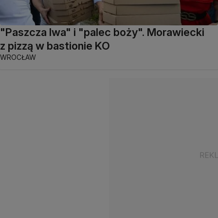
"Paszcza lwa" i "palec boży". Morawiecki
z pizzą w bastionie KO
WROCŁAW