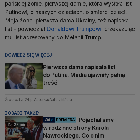
pańskiej żonie, pierwszej damie, która wysłała list
Putinowi, o naszych dzieciach, o śmierci dzieci.
Moja żona, pierwsza dama Ukrainy, też napisała
list - powiedział
Donaldowi Trumpowi
, przekazując
mu list adresowany do Melanii Trump.
DOWIEDZ SIĘ WIĘCEJ:
Pierwsza dama napisała list
do Putina. Media ujawniły pełną
treść
Źródło: tvn24.pl
Autorka/Autor: fil/lulu
ZOBACZ TAKŻE:
Pojechaliśmy
PREMIERA
27 min
w rodzinne strony Karola
Nawrockiego. Co o nim