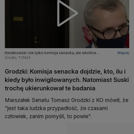
Kwiatkowski: nie tylko komisja senacka, ale wkrótce
Więcej
prokurator chętnie z Markiem Suskim porozmawia
Źródło: TVN24
Grodzki: Komisja senacka dojdzie, kto, ilu i
kiedy było inwigilowanych. Natomiast Suski
trochę ukierunkował te badania
Marszałek Senatu Tomasz Grodzki z KO mówił, że
"jest taka ludzka przypadłość, że czasami
człowiek, zanim pomyśli, to powie".