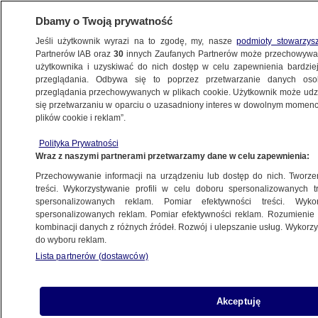
Dbamy o Twoją prywatność
Jeśli użytkownik wyrazi na to zgodę, my, nasze
podmioty stowarzys
Partnerów IAB oraz
30
innych Zaufanych Partnerów może przechowywa
użytkownika i uzyskiwać do nich dostęp w celu zapewnienia bardzi
przeglądania. Odbywa się to poprzez przetwarzanie danych os
przeglądania przechowywanych w plikach cookie. Użytkownik może udzie
POLSKA
się przetwarzaniu w oparciu o uzasadniony interes w dowolnym momencie
plików cookie i reklam”.
Suski mówił o inwigilowanych "kilkuset
Polityka Prywatności
osobach". "Jego szczerość przybliża nas
Wraz z naszymi partnerami przetwarzamy dane w celu zapewnienia:
do prawdy o aferze Pegasusa"
Przechowywanie informacji na urządzeniu lub dostęp do nich. Tworzeni
treści. Wykorzystywanie profili w celu doboru spersonalizowanych tr
20.01.2022, 22:53
spersonalizowanych reklam. Pomiar efektywności treści. Wyko
spersonalizowanych reklam. Pomiar efektywności reklam. Rozumienie o
kombinacji danych z różnych źródeł. Rozwój i ulepszanie usług. Wykor
Udostępnij
do wyboru reklam.
Lista partnerów (dostawców)
Akceptuję