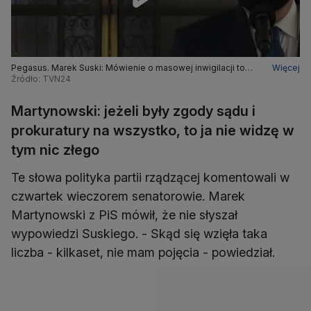
Pegasus. Marek Suski: Mówienie o masowej inwigilacji to
Więcej
wymysł. To były niewielkie ilości, nieprzekraczające kilkuset
Źródło: TVN24
osób w ciągu roku
Martynowski: jeżeli były zgody sądu i
prokuratury na wszystko, to ja nie widzę w
tym nic złego
Te słowa polityka partii rządzącej komentowali w
czwartek wieczorem senatorowie. Marek
Martynowski z PiS mówił, że nie słyszał
wypowiedzi Suskiego. - Skąd się wzięła taka
liczba - kilkaset, nie mam pojęcia - powiedział.