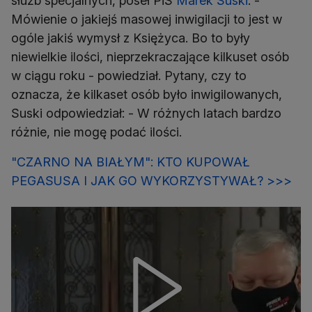
służb specjalnych, poseł PiS
Marek Suski
. -
Mówienie o jakiejś masowej inwigilacji to jest w
ogóle jakiś wymysł z Księżyca. Bo to były
niewielkie ilości, nieprzekraczające kilkuset osób
w ciągu roku - powiedział. Pytany, czy to
oznacza, że kilkaset osób było inwigilowanych,
Suski odpowiedział: - W różnych latach bardzo
różnie, nie mogę podać ilości.
"CZARNO NA BIAŁYM": KTO KUPOWAŁ
PEGASUSA I JAK GO WYKORZYSTYWAŁ? >>>