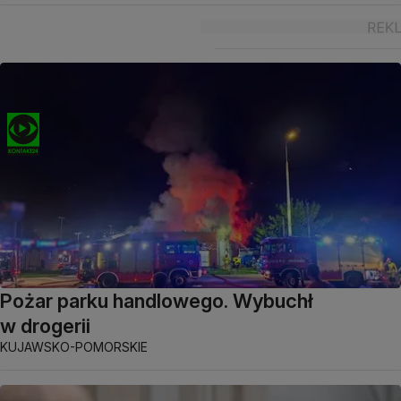
Pożar parku handlowego. Wybuchł
w drogerii
KUJAWSKO-POMORSKIE