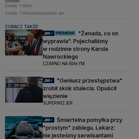
Grodzki:
Źródło: TVN24
Źródło: TVN24
Autorka/Autor: akr
ZOBACZ TAKŻE:
"Żenada, co on
PREMIERA
27 min
wyprawia". Pojechaliśmy
w rodzinne strony Karola
Nawrockiego
CZARNO NA BIAŁYM
"Geniusz przestępstwa"
28 min
zrobił skok stulecia. Opuścił
więzienie
SUPERWIZJER
Śmiertelna pomyłka przy
"prostym" zabiegu. Lekarz:
nie jesteśmy serwisantami