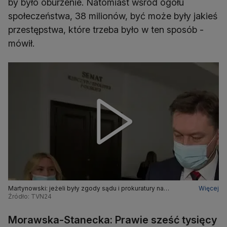
by było oburzenie. Natomiast wśród ogółu
społeczeństwa, 38 milionów, być może były jakieś
przestępstwa, które trzeba było w ten sposób -
mówił.
Martynowski: jeżeli były zgody sądu i prokuratury na
Więcej
wszystko, to ja nie widzę w tym nic złego
Źródło: TVN24
Morawska-Stanecka: Prawie sześć tysięcy