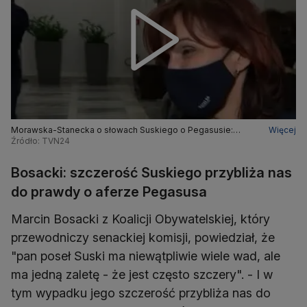
Morawska-Stanecka o słowach Suskiego o Pegasusie:
Więcej
Prawie sześć tysięcy inwigilowanych. I to dla niego jest
Źródło: TVN24
znikoma ilość
Bosacki: szczerość Suskiego przybliża nas
do prawdy o aferze Pegasusa
Marcin Bosacki z Koalicji Obywatelskiej, który
przewodniczy senackiej komisji, powiedział, że
"pan poseł Suski ma niewątpliwie wiele wad, ale
ma jedną zaletę - że jest często szczery". - I w
tym wypadku jego szczerość przybliża nas do