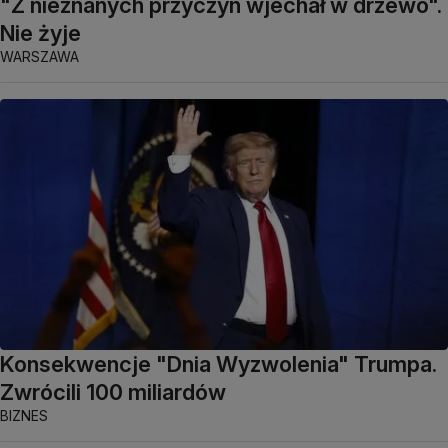
"Z nieznanych przyczyn wjechał w drzewo".
Nie żyje
WARSZAWA
Konsekwencje "Dnia Wyzwolenia" Trumpa.
Zwrócili 100 miliardów
BIZNES