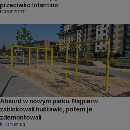
przeciwko Infantino
EUROSPORT
Absurd w nowym parku. Najpierw
zablokowali huśtawki, potem je
zdemontowali
K. Kamieniarz