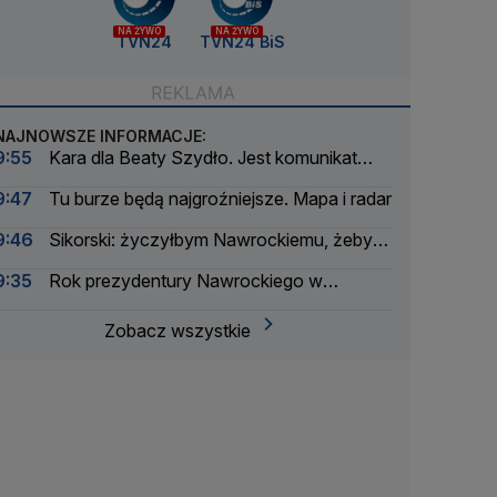
NA ŻYWO
NA ŻYWO
TVN24
TVN24 BiS
NAJNOWSZE INFORMACJE:
9:55
Kara dla Beaty Szydło. Jest komunikat
prokuratury
9:47
Tu burze będą najgroźniejsze. Mapa i radar
9:46
Sikorski: życzyłbym Nawrockiemu, żeby
działał na rzecz Polski
9:35
Rok prezydentury Nawrockiego w
liczbach
Zobacz wszystkie