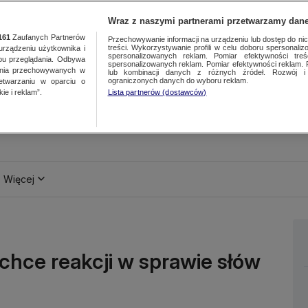
Wraz z naszymi partnerami przetwarzamy dane
161
Zaufanych Partnerów
Przechowywanie informacji na urządzeniu lub dostęp do nich.
treści. Wykorzystywanie profili w celu doboru spersonalizo
ządzeniu użytkownika i
spersonalizowanych reklam. Pomiar efektywności treś
bu przeglądania. Odbywa
spersonalizowanych reklam. Pomiar efektywności reklam. 
ania przechowywanych w
lub kombinacji danych z różnych źródeł. Rozwój i 
ograniczonych danych do wyboru reklam.
zetwarzaniu w oparciu o
ie i reklam”.
Lista partnerów (dostawców)
Więcej
chce reakcji w sprawie słów