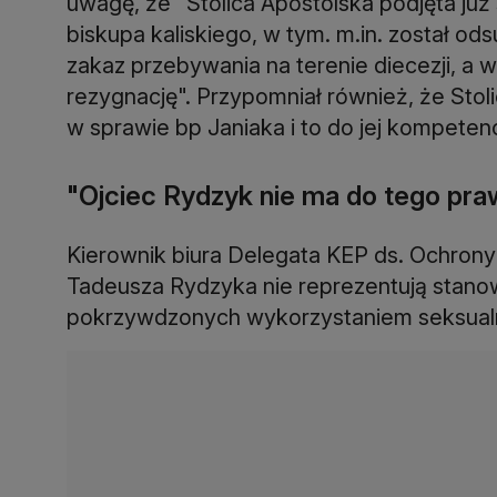
uwagę, że "Stolica Apostolska podjęta już
biskupa kaliskiego, w tym. m.in. został od
zakaz przebywania na terenie diecezji, a w
rezygnację". Przypomniał również, że Sto
w sprawie bp Janiaka i to do jej kompeten
"Ojciec Rydzyk nie ma do tego pra
Kierownik biura Delegata KEP ds. Ochrony D
Tadeusza Rydzyka nie reprezentują stano
pokrzywdzonych wykorzystaniem seksua