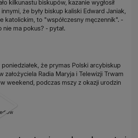
ło kilkunastu biskupów, kazanie wygłosił
 innymi, że były biskup kaliski Edward Janiak,
le katolickim, to "współczesny męczennik". -
o nie ma pokus? - pytał.
poniedziałek, że prymas Polski arcybiskup
w założyciela Radia Maryja i Telewizji Trwam
w weekend, podczas mszy z okazji urodzin
mediów