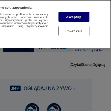
 w celu zapewnienia:
 Tworzenie profili w celu personalizacji
Akceptuję
wanych treści. Tworzenie profili w celu
ci. Wykorzystanie profili do wyboru
Rozumienie odbiorców dzięki statystyce
ulepszanie usług. Wykorzystywanie
Pokaż cele
SUBSKRYBUJ
Przejdź do
Szukaj
Zaloguj się
Menu
Czytaj
Słuchaj
Oglądaj
OGLĄDAJ NA ŻYWO