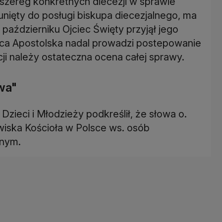
 szereg konkretnych diecezji w sprawie
sunięty do posługi biskupa diecezjalnego, ma
 październiku Ojciec Święty przyjął jego
lica Apostolska nadal prowadzi postepowanie
cji należy ostateczna ocena całej sprawy.
wa"
zieci i Młodzieży podkreślił, że słowa o.
wiska Kościoła w Polsce ws. osób
lnym.