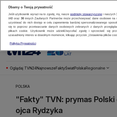
Dbamy o Twoją prywatność
Jeśli użytkownik wyrazi na to zgodę, my, nasze
podmioty stowarzyszone
i naszych
IAB oraz
30
innych Zaufanych Partnerów może przechowywać dane osobowe na ur
uzyskiwać do nich dostęp w celu zapewnienia bardziej spersonalizowanego sposo
się to poprzez przetwarzanie danych osobowych zebranych z danych przegląd
plikach cookie. Użytkownik może udzielić/wycofać zgodę i sprzeciwić się pr
uzasadniony interes w dowolnym momencie, klikając przycisk „Ustawienia plików cook
Polityka Prywatności
Oglądaj TVN24
Najnowsze
Fakty
Świat
Polska
Regionalne
POLSKA
"Fakty" TVN: prymas Polski 
ojca Rydzyka