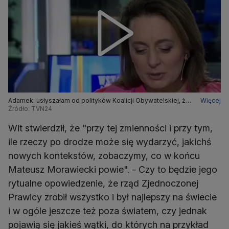
Adamek: usłyszałam od polityków Koalicji Obywatelskiej, że
Więcej
weekend to jest ten czas na pisanie expose
Źródło: TVN24
Wit stwierdził, że "przy tej zmienności i przy tym,
ile rzeczy po drodze może się wydarzyć, jakichś
nowych kontekstów, zobaczymy, co w końcu
Mateusz Morawiecki powie". - Czy to będzie jego
rytualne opowiedzenie, że rząd Zjednoczonej
Prawicy zrobił wszystko i był najlepszy na świecie
i w ogóle jeszcze też poza światem, czy jednak
pojawią się jakieś wątki, do których na przykład