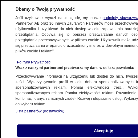
Dbamy o Twoją prywatność
Jeśli użytkownik wyrazi na to zgodę, my, nasze
podmioty stowarzys
Partnerów IAB oraz
30
innych Zaufanych Partnerów może przechowywa
użytkownika i uzyskiwać do nich dostęp w celu zapewnienia bardzi
przeglądania. Odbywa się to poprzez przetwarzanie danych os
przeglądania przechowywanych w plikach cookie. Użytkownik może udzie
POLSKA
się przetwarzaniu w oparciu o uzasadniony interes w dowolnym momencie
plików cookie i reklam”.
"Dzień dwóch premierów w Sejmie". Agata
Polityka Prywatności
Adamek i Radomir Wit o gorącym
Wraz z naszymi partnerami przetwarzamy dane w celu zapewnienia:
politycznym poniedziałku
Przechowywanie informacji na urządzeniu lub dostęp do nich. Tworzeni
treści. Wykorzystywanie profili w celu doboru spersonalizowanych tr
10.12.2023, 11:23
spersonalizowanych reklam. Pomiar efektywności treści. Wyko
spersonalizowanych reklam. Pomiar efektywności reklam. Rozumienie o
kombinacji danych z różnych źródeł. Rozwój i ulepszanie usług. Wykor
Udostępnij
do wyboru reklam.
Lista partnerów (dostawców)
Akceptuję