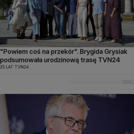
"Powiem coś na przekór". Brygida Grysiak
podsumowała urodzinową trasę TVN24
25 LAT TVN24