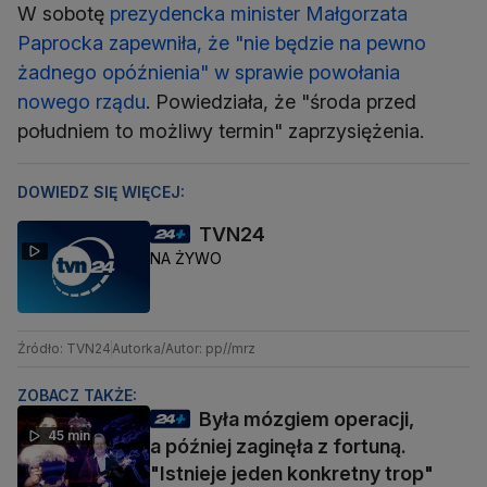
W sobotę
prezydencka minister Małgorzata
Paprocka zapewniła, że "nie będzie na pewno
żadnego opóźnienia" w sprawie powołania
nowego rządu
. Powiedziała, że "środa przed
południem to możliwy termin" zaprzysiężenia.
DOWIEDZ SIĘ WIĘCEJ:
TVN24
NA ŻYWO
Źródło: TVN24
Autorka/Autor: pp//mrz
ZOBACZ TAKŻE:
Była mózgiem operacji,
45 min
a później zaginęła z fortuną.
"Istnieje jeden konkretny trop"