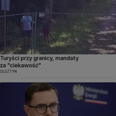
Turyści przy granicy, mandaty
za "ciekawość"
OLSZTYN