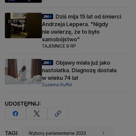
Dziś mija 15 lat od śmierci
57 min
Andrzeja Leppera. "Nigdy
nie uwierzę, że to było
samobójstwo"
TAJEMNICE III RP
Objawy miała już jako
nastolatka. Diagnozę dostała
w wieku 74 lat
Zuzanna Kuffel
UDOSTĘPNIJ:
TAGI:
Wybory parlamentarne 2023