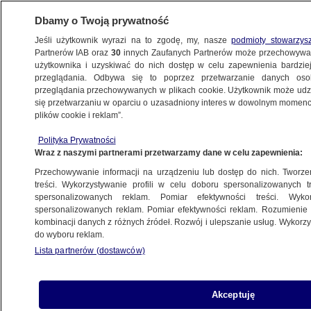
Dbamy o Twoją prywatność
Jeśli użytkownik wyrazi na to zgodę, my, nasze
podmioty stowarzys
Partnerów IAB oraz
30
innych Zaufanych Partnerów może przechowywa
użytkownika i uzyskiwać do nich dostęp w celu zapewnienia bardzi
przeglądania. Odbywa się to poprzez przetwarzanie danych os
przeglądania przechowywanych w plikach cookie. Użytkownik może udzie
POLSKA
się przetwarzaniu w oparciu o uzasadniony interes w dowolnym momencie
plików cookie i reklam”.
"Nie przekraczaliśmy dopuszczalnych
Polityka Prywatności
stężeń". Władze kopalni odpierają zarzuty
Wraz z naszymi partnerami przetwarzamy dane w celu zapewnienia:
Przechowywanie informacji na urządzeniu lub dostęp do nich. Tworzeni
15.10.2014, 10:11
treści. Wykorzystywanie profili w celu doboru spersonalizowanych tr
spersonalizowanych reklam. Pomiar efektywności treści. Wyko
spersonalizowanych reklam. Pomiar efektywności reklam. Rozumienie o
Udostępnij
kombinacji danych z różnych źródeł. Rozwój i ulepszanie usług. Wykor
do wyboru reklam.
Lista partnerów (dostawców)
Akceptuję