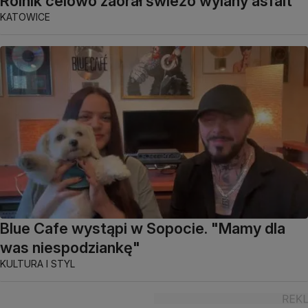
Rolnik celowo zaorał świeżo wylany asfalt
KATOWICE
Blue Cafe wystąpi w Sopocie. "Mamy dla
was niespodziankę"
KULTURA I STYL