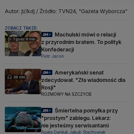
Autor: jl//kdj / Źródło: TVN24, "Gazeta Wyborcza"
ZOBACZ TAKŻE:
Machulski mówi o relacji
1 godz 6 min
z przyrodnim bratem. To polityk
Konfederacji
Piotr Jacoń
Amerykański senat
38 min
zdecydował. "Zła wiadomość dla
Rosji"
ROZMOWY NA SZCZYCIE
Śmiertelna pomyłka przy
"prostym" zabiegu. Lekarz:
nie jesteśmy serwisantami
Agata Daniluk,
Jakub Stachowiak