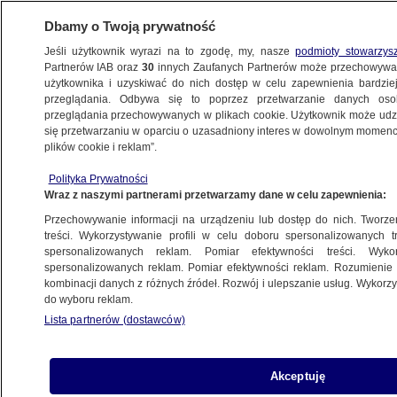
Dbamy o Twoją prywatność
Jeśli użytkownik wyrazi na to zgodę, my, nasze
podmioty stowarzys
Partnerów IAB oraz
30
innych Zaufanych Partnerów może przechowywa
użytkownika i uzyskiwać do nich dostęp w celu zapewnienia bardzi
przeglądania. Odbywa się to poprzez przetwarzanie danych os
przeglądania przechowywanych w plikach cookie. Użytkownik może udzie
POLSKA
się przetwarzaniu w oparciu o uzasadniony interes w dowolnym momencie
plików cookie i reklam”.
"Nie można nazwać tego egzekucją,
Polityka Prywatności
to zabór mienia"
Wraz z naszymi partnerami przetwarzamy dane w celu zapewnienia:
Przechowywanie informacji na urządzeniu lub dostęp do nich. Tworzeni
12.03.2016, 20:52
treści. Wykorzystywanie profili w celu doboru spersonalizowanych tr
spersonalizowanych reklam. Pomiar efektywności treści. Wyko
spersonalizowanych reklam. Pomiar efektywności reklam. Rozumienie o
Udostępnij
kombinacji danych z różnych źródeł. Rozwój i ulepszanie usług. Wykor
do wyboru reklam.
Lista partnerów (dostawców)
Akceptuję