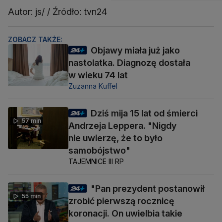
Autor: js/ / Źródło: tvn24
ZOBACZ TAKŻE:
Objawy miała już jako
nastolatka. Diagnozę dostała
w wieku 74 lat
Zuzanna Kuffel
Dziś mija 15 lat od śmierci
57 min
Andrzeja Leppera. "Nigdy
nie uwierzę, że to było
samobójstwo"
TAJEMNICE III RP
"Pan prezydent postanowił
55 min
zrobić pierwszą rocznicę
koronacji. On uwielbia takie