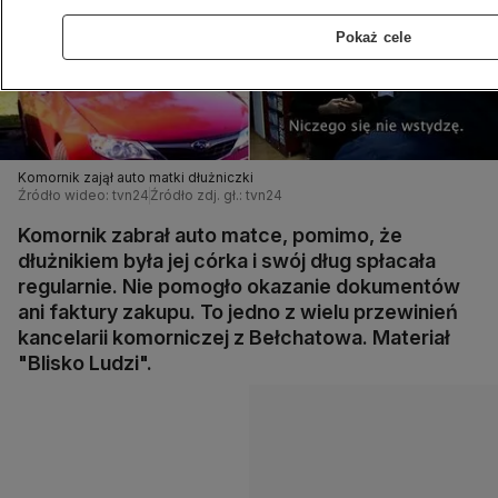
Pokaż cele
Komornik zajął auto matki dłużniczki
Źródło wideo: tvn24
Źródło zdj. gł.: tvn24
Komornik zabrał auto matce, pomimo, że
dłużnikiem była jej córka i swój dług spłacała
regularnie. Nie pomogło okazanie dokumentów
ani faktury zakupu. To jedno z wielu przewinień
kancelarii komorniczej z Bełchatowa. Materiał
"Blisko Ludzi".