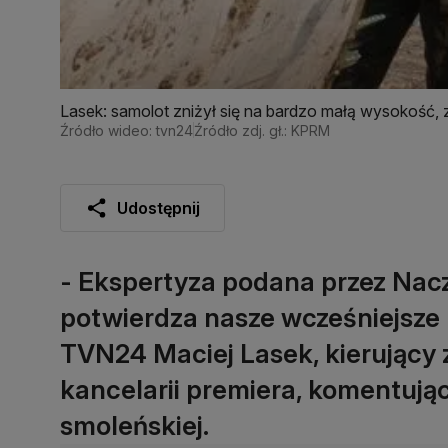
Lasek: samolot zniżył się na bardzo małą wysokość, 
z ziemią
Źródło wideo: tvn24
Źródło zdj. gł.: KPRM
Udostępnij
- Ekspertyza podana przez Nac
potwierdza nasze wcześniejsze 
TVN24 Maciej Lasek, kierujący
kancelarii premiera, komentują
smoleńskiej.