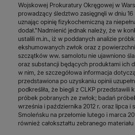
Wojskowej Prokuratury Okręgowej w Warsza
prowadzący śledztwo zasięgnęli w dniu 16 s
uznając opinię fizykochemiczną za niepełn
dodał."Nadmienić jednak należy, że w konkl
ustalili m.in., iż w poddanych analizie pr
ekshumowanych zwłok oraz z powierzchni
szczątków ww. samolotu nie ujawniono ś
oraz substancji będących produktami ich 
w nim, że szczegółowa informacja dotyczą
przedstawiona po uzyskaniu opinii uzupełn
podkreśliła, że biegli z CLKP przedstawili
próbek pobranych ze zwłok; badań próbe
września i października 2012 r. oraz lipca 
Smoleńsku na przełomie lutego i marca 2013
również całokształtu zebranego materia