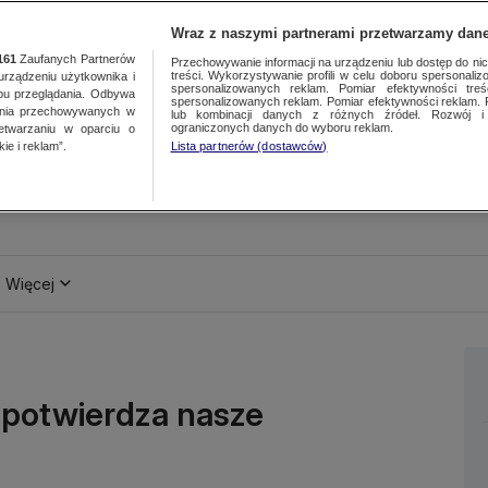
Wraz z naszymi partnerami przetwarzamy dane
161
Zaufanych Partnerów
Przechowywanie informacji na urządzeniu lub dostęp do nich.
treści. Wykorzystywanie profili w celu doboru spersonalizo
ządzeniu użytkownika i
spersonalizowanych reklam. Pomiar efektywności treś
bu przeglądania. Odbywa
spersonalizowanych reklam. Pomiar efektywności reklam. 
ania przechowywanych w
lub kombinacji danych z różnych źródeł. Rozwój i 
ograniczonych danych do wyboru reklam.
zetwarzaniu w oparciu o
ie i reklam”.
Lista partnerów (dostawców)
Więcej
 potwierdza nasze