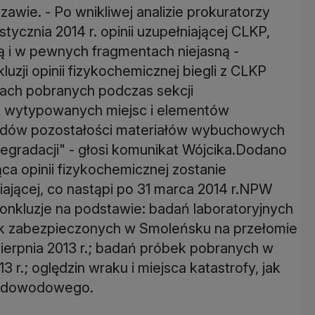
wie. - Po wnikliwej analizie prokuratorzy
tycznia 2014 r. opinii uzupełniającej CLKP,
ą i w pewnych fragmentach niejasną -
uzji opinii fizykochemicznej biegli z CLKP
óbkach pobranych podczas sekcji
 wytypowanych miejsc i elementów
ladów pozostałości materiałów wybuchowych
degradacji" - głosi komunikat Wójcika.Dodano
ca opinii fizykochemicznej zostanie
iającej, co nastąpi po 31 marca 2014 r.NPW
 konkluzje na podstawie: badań laboratoryjnych
k zabezpieczonych w Smoleńsku na przełomie
i sierpnia 2013 r.; badań próbek pobranych w
 r.; oględzin wraku i miejsca katastrofy, jak
łu dowodowego.