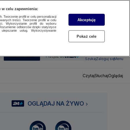
 w celu zapewnienia:
 Tworzenie profili w celu personalizacji
Akceptuję
wanych treści. Tworzenie profili w celu
ci. Wykorzystanie profili do wyboru
Rozumienie odbiorców dzięki statystyce
ulepszanie usług. Wykorzystywanie
Pokaż cele
SUBSKRYBUJ
Przejdź do
Szukaj
Zaloguj się
Menu
Czytaj
Słuchaj
Oglądaj
OGLĄDAJ NA ŻYWO