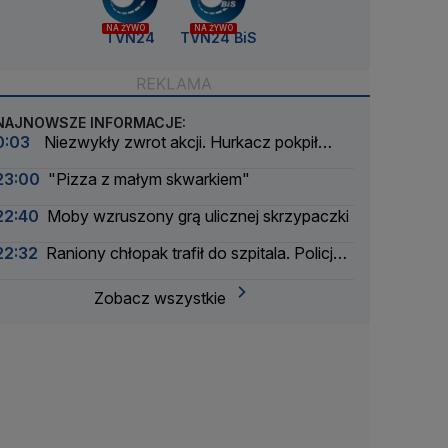
NA ŻYWO
NA ŻYWO
TVN24
TVN24 BiS
NAJNOWSZE INFORMACJE:
0:03
Niezwykły zwrot akcji. Hurkacz pokpił
sprawę
23:00
"Pizza z małym skwarkiem"
22:40
Moby wzruszony grą ulicznej skrzypaczki
22:32
Raniony chłopak trafił do szpitala. Policja
zatrzymała dwóch 16-latków
Zobacz wszystkie