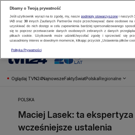
Dbamy o Twoją prywatność
Jeśli użytkownik wyrazi na to zgodę, my, nasze
podmioty stowarzyszone
i naszych
IAB oraz
30
innych Zaufanych Partnerów może przechowywać dane osobowe na ur
uzyskiwać do nich dostęp w celu zapewnienia bardziej spersonalizowanego sposo
się to poprzez przetwarzanie danych osobowych zebranych z danych przegląd
plikach cookie. Użytkownik może udzielić/wycofać zgodę i sprzeciwić się pr
uzasadniony interes w dowolnym momencie, klikając przycisk „Ustawienia plików cook
Polityka Prywatności
Oglądaj TVN24
Najnowsze
Fakty
Świat
Polska
Regionalne
POLSKA
Maciej Lasek: ta ekspertyza
wcześniejsze ustalenia