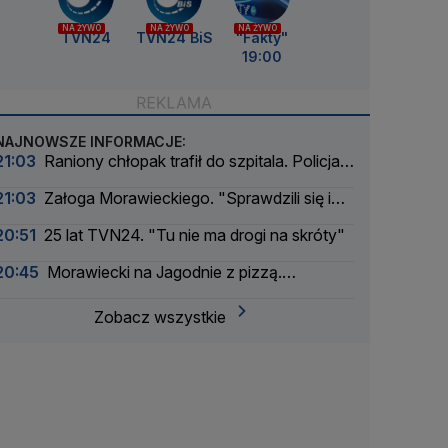
NA ŻYWO
NA ŻYWO
NA ŻYWO
TVN24
TVN24 BiS
"Fakty"
19:00
NAJNOWSZE INFORMACJE:
21:03
Raniony chłopak trafił do szpitala. Policja
szuka sprawcy
21:03
Załoga Morawieckiego. "Sprawdzili się i
ponownie może na nich liczyć"
20:51
25 lat TVN24. "Tu nie ma drogi na skróty"
20:45
Morawiecki na Jagodnie z pizzą.
"Świetnie się czuję w paszczy lwa"
Zobacz wszystkie