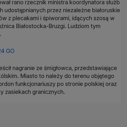
ował rano rzecznik ministra koordynatora służb
h udostępnianych przez niezależne białoruskie
w z plecakami i śpiworami, idących szosą w
uźnica Białostocka-Bruzgi. Ludziom tym
.
24 GO
ieścił nagranie ze śmigłowca, przedstawiające
ólskim. Miasto to należy do terenu objętego
ordon funkcjonariuszy po stronie polskiej oraz
rzy zasiekach granicznych.