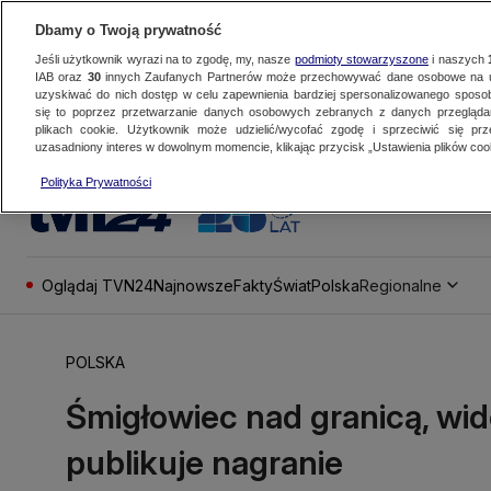
Dbamy o Twoją prywatność
Jeśli użytkownik wyrazi na to zgodę, my, nasze
podmioty stowarzyszone
i naszych
IAB oraz
30
innych Zaufanych Partnerów może przechowywać dane osobowe na ur
uzyskiwać do nich dostęp w celu zapewnienia bardziej spersonalizowanego sposo
się to poprzez przetwarzanie danych osobowych zebranych z danych przegląd
plikach cookie. Użytkownik może udzielić/wycofać zgodę i sprzeciwić się pr
uzasadniony interes w dowolnym momencie, klikając przycisk „Ustawienia plików cook
Polityka Prywatności
Oglądaj TVN24
Najnowsze
Fakty
Świat
Polska
Regionalne
POLSKA
Śmigłowiec nad granicą, wi
publikuje nagranie