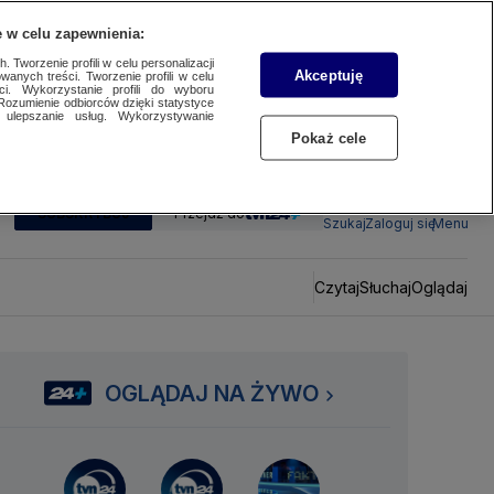
 w celu zapewnienia:
 Tworzenie profili w celu personalizacji
Akceptuję
wanych treści. Tworzenie profili w celu
ci. Wykorzystanie profili do wyboru
Rozumienie odbiorców dzięki statystyce
ulepszanie usług. Wykorzystywanie
Pokaż cele
SUBSKRYBUJ
Przejdź do
Szukaj
Zaloguj się
Menu
Czytaj
Słuchaj
Oglądaj
OGLĄDAJ NA ŻYWO