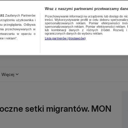
Wraz z naszymi partnerami przetwarzamy dane
161
Zaufanych Partnerów
Przechowywanie informacji na urządzeniu lub dostęp do nich.
treści. Wykorzystywanie profili w celu doboru spersonalizo
ządzeniu użytkownika i
spersonalizowanych reklam. Pomiar efektywności treś
bu przeglądania. Odbywa
spersonalizowanych reklam. Pomiar efektywności reklam. 
ania przechowywanych w
lub kombinacji danych z różnych źródeł. Rozwój i 
ograniczonych danych do wyboru reklam.
zetwarzaniu w oparciu o
ie i reklam”.
Lista partnerów (dostawców)
Więcej
doczne setki migrantów. MON