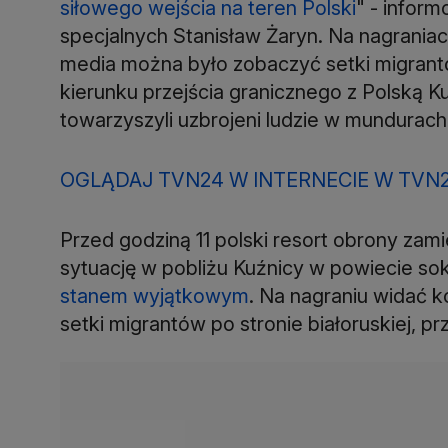
siłowego wejścia na teren Polski
" - inform
specjalnych Stanisław Żaryn. Na nagraniac
media można było zobaczyć setki migrantó
kierunku przejścia granicznego z Polską K
towarzyszyli uzbrojeni ludzie w mundurach
OGLĄDAJ TVN24 W INTERNECIE W TVN
Przed godziną 11 polski resort obrony zam
sytuację w pobliżu Kuźnicy w powiecie sok
stanem wyjątkowym
. Na nagraniu widać k
setki migrantów po stronie białoruskiej, p