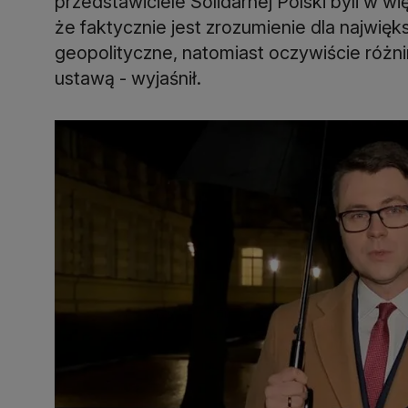
przedstawiciele Solidarnej Polski byli w wię
że faktycznie jest zrozumienie dla najwięk
geopolityczne, natomiast oczywiście różnimy
ustawą - wyjaśnił.