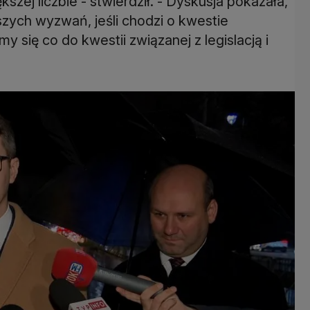
kszej liczbie - stwierdził. - Dyskusja pokazała,
szych wyzwań, jeśli chodzi o kwestie
 się co do kwestii związanej z legislacją i