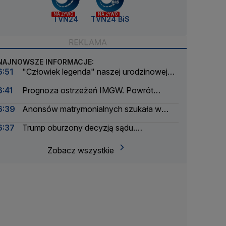
NA ŻYWO
NA ŻYWO
TVN24
TVN24 BiS
NAJNOWSZE INFORMACJE:
6:51
"Człowiek legenda" naszej urodzinowej
trasy. Przemierzył tysiące kilometrów
6:41
Prognoza ostrzeżeń IMGW. Powrót
skwaru na horyzoncie
6:39
Anonsów matrymonialnych szukała w
gazetach, do rosołu i flaków sypała środek
6:37
Trump oburzony decyzją sądu.
nasenny
"Narodowy powód do wstydu"
Zobacz wszystkie