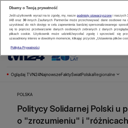
Dbamy o Twoją prywatność
Jeśli użytkownik wyrazi na to zgodę, my, nasze
podmioty stowarzyszone
i naszych
IAB oraz
30
innych Zaufanych Partnerów może przechowywać dane osobowe na ur
uzyskiwać do nich dostęp w celu zapewnienia bardziej spersonalizowanego sposo
się to poprzez przetwarzanie danych osobowych zebranych z danych przegląd
plikach cookie. Użytkownik może udzielić/wycofać zgodę i sprzeciwić się pr
uzasadniony interes w dowolnym momencie, klikając przycisk „Ustawienia plików cook
Polityka Prywatności
Oglądaj TVN24
Najnowsze
Fakty
Świat
Polska
Regionalne
POLSKA
Politycy Solidarnej Polski u
o "zrozumieniu" i "różnicac