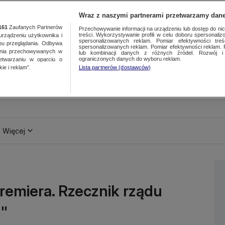
Wraz z naszymi partnerami przetwarzamy dane
161
Zaufanych Partnerów
Przechowywanie informacji na urządzeniu lub dostęp do nich.
treści. Wykorzystywanie profili w celu doboru spersonalizo
ządzeniu użytkownika i
spersonalizowanych reklam. Pomiar efektywności treś
bu przeglądania. Odbywa
spersonalizowanych reklam. Pomiar efektywności reklam. 
ania przechowywanych w
lub kombinacji danych z różnych źródeł. Rozwój i 
ograniczonych danych do wyboru reklam.
zetwarzaniu w oparciu o
ie i reklam”.
Lista partnerów (dostawców)
Więcej
 premiera. Rzecznik rządu
h"