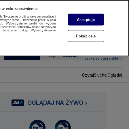
 w celu zapewnienia:
 Tworzenie profili w celu personalizacji
Akceptuję
wanych treści. Tworzenie profili w celu
ci. Wykorzystanie profili do wyboru
Rozumienie odbiorców dzięki statystyce
ulepszanie usług. Wykorzystywanie
Pokaż cele
SUBSKRYBUJ
Przejdź do
Szukaj
Zaloguj się
Menu
Czytaj
Słuchaj
Oglądaj
OGLĄDAJ NA ŻYWO