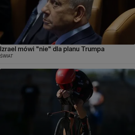
Izrael mówi "nie" dla planu Trumpa
ŚWIAT