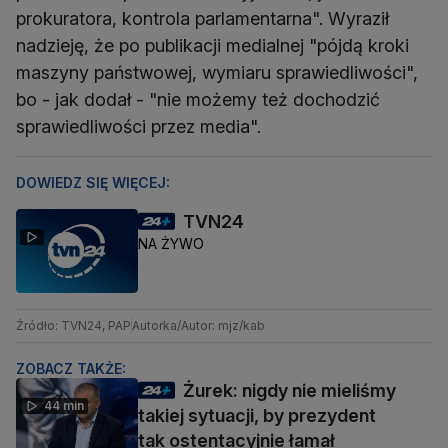
prokuratora, kontrola parlamentarna". Wyraził
nadzieję, że po publikacji medialnej "pójdą kroki
maszyny państwowej, wymiaru sprawiedliwości",
bo - jak dodał - "nie możemy też dochodzić
sprawiedliwości przez media".
DOWIEDZ SIĘ WIĘCEJ:
TVN24
NA ŻYWO
Źródło: TVN24, PAP
Autorka/Autor: mjz/kab
ZOBACZ TAKŻE:
Żurek: nigdy nie mieliśmy
44 min
takiej sytuacji, by prezydent
tak ostentacyjnie łamał