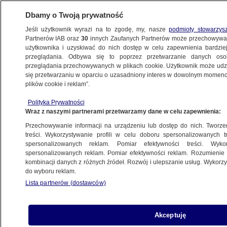
Dbamy o Twoją prywatność
Jeśli użytkownik wyrazi na to zgodę, my, nasze
podmioty stowarzys
Partnerów IAB oraz
30
innych Zaufanych Partnerów może przechowywa
użytkownika i uzyskiwać do nich dostęp w celu zapewnienia bardzi
przeglądania. Odbywa się to poprzez przetwarzanie danych os
przeglądania przechowywanych w plikach cookie. Użytkownik może udzie
POLSKA
się przetwarzaniu w oparciu o uzasadniony interes w dowolnym momencie
plików cookie i reklam”.
Kiedy decyzje w sprawie wyborów
Polityka Prywatności
prezydenckich? Hołownia o terminie,
Wraz z naszymi partnerami przetwarzamy dane w celu zapewnienia:
którego "trudno nie zauważyć"
Przechowywanie informacji na urządzeniu lub dostęp do nich. Tworzeni
treści. Wykorzystywanie profili w celu doboru spersonalizowanych tr
19.08.2024, 15:55
spersonalizowanych reklam. Pomiar efektywności treści. Wyko
spersonalizowanych reklam. Pomiar efektywności reklam. Rozumienie o
kombinacji danych z różnych źródeł. Rozwój i ulepszanie usług. Wykor
Udostępnij
do wyboru reklam.
Lista partnerów (dostawców)
Akceptuję