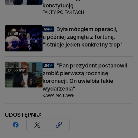
konstytucję
FAKTY PO FAKTACH
Była mózgiem operacji,
45 min
a później zaginęła z fortuną.
"Istnieje jeden konkretny trop"
"Pan prezydent postanowił
55 min
zrobić pierwszą rocznicę
koronacji. On uwielbia takie
wydarzenia"
KAWA NA ŁAWĘ
UDOSTĘPNIJ: