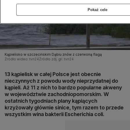
Pokaż cele
Kąpielisko w szczecińskim Dąbiu znów z czerwoną flagą
Źródło wideo: tvn24
Źródło zdj. gł.: tvn24
13 kąpielisk w całej Polsce jest obecnie
nieczynnych z powodu wody nieprzydatnej do
kąpieli. Aż 11 z nich to bardzo popularne akweny
w województwie zachodniopomorskim. W
ostatnich tygodniach plany kąpiących
krzyżowały głównie sinice, tym razem to przede
wszystkim wina bakterii Escherichia coli.