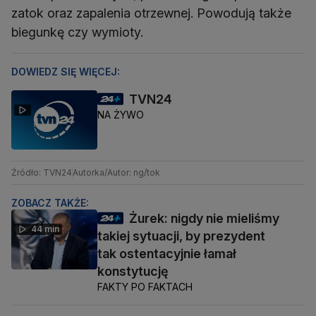
zatok oraz zapalenia otrzewnej. Powodują także
biegunkę czy wymioty.
DOWIEDZ SIĘ WIĘCEJ:
TVN24
NA ŻYWO
Źródło: TVN24
Autorka/Autor: ng/tok
ZOBACZ TAKŻE:
Żurek: nigdy nie mieliśmy
44 min
takiej sytuacji, by prezydent
tak ostentacyjnie łamał
konstytucję
FAKTY PO FAKTACH