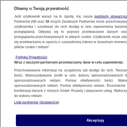
Dbamy o Twoją prywatność
Jeśli użytkownik wyrazi na to zgodę, my, nasze
podmioty stowarzys
Partnerów IAB oraz
30
innych Zaufanych Partnerów może przechowywa
użytkownika i uzyskiwać do nich dostęp w celu zapewnienia bardzi
przeglądania. Odbywa się to poprzez przetwarzanie danych os
przeglądania przechowywanych w plikach cookie. Użytkownik może udzie
POLSKA
się przetwarzaniu w oparciu o uzasadniony interes w dowolnym momencie
plików cookie i reklam”.
Już nie sinice, lecz bakterie E. coli krzyżują
Polityka Prywatności
plany urlopowiczom. 13 kąpielisk zamknięto
Wraz z naszymi partnerami przetwarzamy dane w celu zapewnienia:
z ich powodu
Przechowywanie informacji na urządzeniu lub dostęp do nich. Tworzeni
treści. Wykorzystywanie profili w celu doboru spersonalizowanych tr
12.08.2023, 16:52
spersonalizowanych reklam. Pomiar efektywności treści. Wyko
spersonalizowanych reklam. Pomiar efektywności reklam. Rozumienie o
kombinacji danych z różnych źródeł. Rozwój i ulepszanie usług. Wykor
Udostępnij
do wyboru reklam.
Lista partnerów (dostawców)
Akceptuję