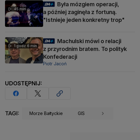
Była mózgiem operacji,
45 min
a później zaginęła z fortuną.
"Istnieje jeden konkretny trop"
Machulski mówi o relacji
1 godz 6 min
z przyrodnim bratem. To polityk
Konfederacji
Piotr Jacoń
UDOSTĘPNIJ:
TAGI:
Morze Bałtyckie
GIS