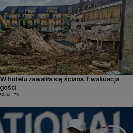
W hotelu zawaliła się ściana. Ewakuacja
gości
OLSZTYN