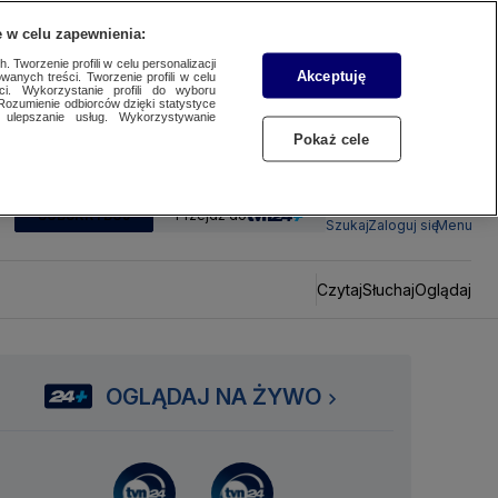
 w celu zapewnienia:
 Tworzenie profili w celu personalizacji
Akceptuję
wanych treści. Tworzenie profili w celu
ci. Wykorzystanie profili do wyboru
Rozumienie odbiorców dzięki statystyce
ulepszanie usług. Wykorzystywanie
Pokaż cele
SUBSKRYBUJ
Przejdź do
Szukaj
Zaloguj się
Menu
Czytaj
Słuchaj
Oglądaj
OGLĄDAJ NA ŻYWO