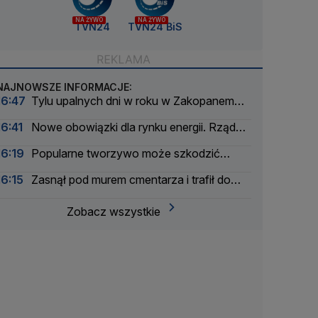
NA ŻYWO
NA ŻYWO
TVN24
TVN24 BiS
NAJNOWSZE INFORMACJE:
16:47
Tylu upalnych dni w roku w Zakopanem
jeszcze nie było
16:41
Nowe obowiązki dla rynku energii. Rząd
szykuje plany awaryjne
16:19
Popularne tworzywo może szkodzić
wątrobie
16:15
Zasnął pod murem cmentarza i trafił do
aresztu
Zobacz wszystkie