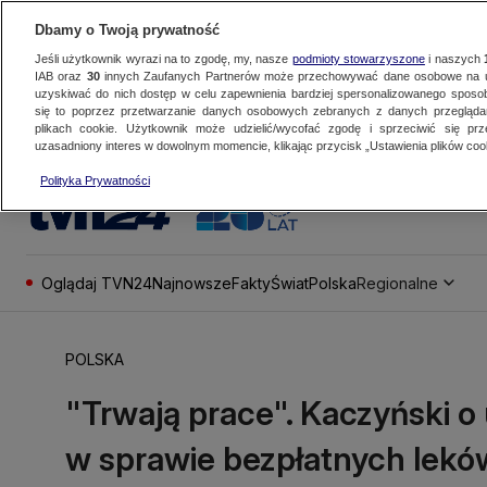
Dbamy o Twoją prywatność
Jeśli użytkownik wyrazi na to zgodę, my, nasze
podmioty stowarzyszone
i naszych
IAB oraz
30
innych Zaufanych Partnerów może przechowywać dane osobowe na ur
uzyskiwać do nich dostęp w celu zapewnienia bardziej spersonalizowanego sposo
się to poprzez przetwarzanie danych osobowych zebranych z danych przegląd
plikach cookie. Użytkownik może udzielić/wycofać zgodę i sprzeciwić się pr
uzasadniony interes w dowolnym momencie, klikając przycisk „Ustawienia plików cook
Polityka Prywatności
Oglądaj TVN24
Najnowsze
Fakty
Świat
Polska
Regionalne
POLSKA
"Trwają prace". Kaczyński o 
w sprawie bezpłatnych lekó