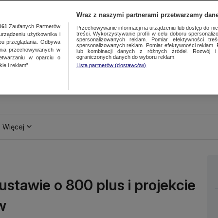
Wraz z naszymi partnerami przetwarzamy dane
161
Zaufanych Partnerów
Przechowywanie informacji na urządzeniu lub dostęp do nich.
treści. Wykorzystywanie profili w celu doboru spersonalizo
ządzeniu użytkownika i
spersonalizowanych reklam. Pomiar efektywności treś
bu przeglądania. Odbywa
spersonalizowanych reklam. Pomiar efektywności reklam. 
ania przechowywanych w
lub kombinacji danych z różnych źródeł. Rozwój i 
ograniczonych danych do wyboru reklam.
zetwarzaniu w oparciu o
ie i reklam”.
Lista partnerów (dostawców)
Więcej
ustawie o 800 plus i projekcie
w