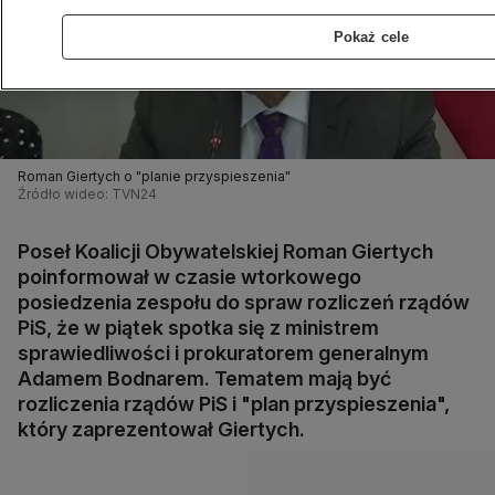
Pokaż cele
Roman Giertych o "planie przyspieszenia"
Źródło wideo: TVN24
Poseł Koalicji Obywatelskiej Roman Giertych
poinformował w czasie wtorkowego
posiedzenia zespołu do spraw rozliczeń rządów
PiS, że w piątek spotka się z ministrem
sprawiedliwości i prokuratorem generalnym
Adamem Bodnarem. Tematem mają być
rozliczenia rządów PiS i "plan przyspieszenia",
który zaprezentował Giertych.