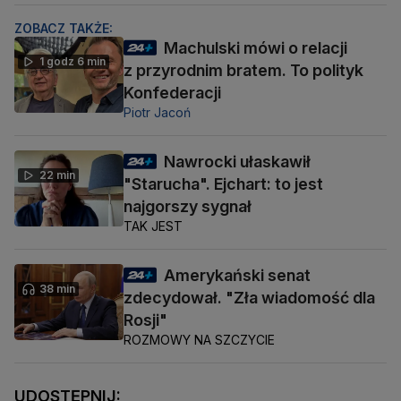
ZOBACZ TAKŻE:
Machulski mówi o relacji
1 godz 6 min
z przyrodnim bratem. To polityk
Konfederacji
Piotr Jacoń
Nawrocki ułaskawił
22 min
"Starucha". Ejchart: to jest
najgorszy sygnał
TAK JEST
Amerykański senat
38 min
zdecydował. "Zła wiadomość dla
Rosji"
ROZMOWY NA SZCZYCIE
UDOSTĘPNIJ: