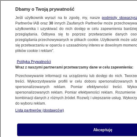
Dbamy o Twoją prywatność
Jeśli użytkownik wyrazi na to zgodę, my, nasze
podmioty stowarzys
Partnerów IAB oraz
30
innych Zaufanych Partnerów może przechowywa
użytkownika i uzyskiwać do nich dostęp w celu zapewnienia bardzi
przeglądania. Odbywa się to poprzez przetwarzanie danych os
przeglądania przechowywanych w plikach cookie. Użytkownik może udzie
POLSKA
się przetwarzaniu w oparciu o uzasadniony interes w dowolnym momencie
plików cookie i reklam”.
Giertych chce przyspieszyć rozliczanie
Polityka Prywatności
PiS-u. Ma plan
Wraz z naszymi partnerami przetwarzamy dane w celu zapewnienia:
Przechowywanie informacji na urządzeniu lub dostęp do nich. Tworzeni
25.06.2024, 18:00
treści. Wykorzystywanie profili w celu doboru spersonalizowanych tr
spersonalizowanych reklam. Pomiar efektywności treści. Wyko
spersonalizowanych reklam. Pomiar efektywności reklam. Rozumienie o
Udostępnij
kombinacji danych z różnych źródeł. Rozwój i ulepszanie usług. Wykor
do wyboru reklam.
Lista partnerów (dostawców)
Akceptuję