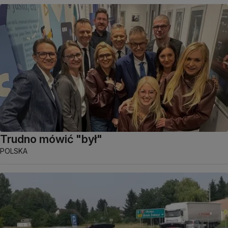
Trudno mówić "był"
POLSKA