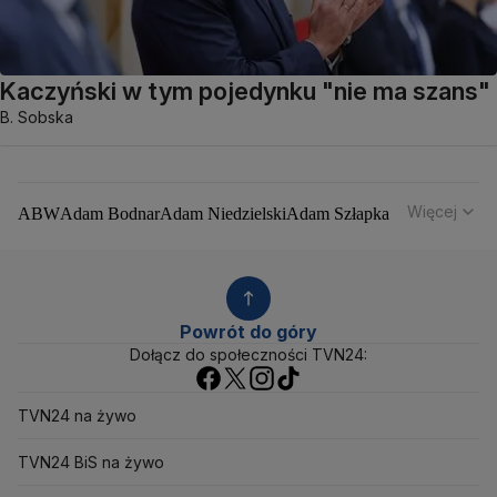
Kaczyński w tym pojedynku "nie ma szans"
B. Sobska
Więcej
ABW
Adam Bodnar
Adam Niedzielski
Adam Szłapka
Administracja Donalda Trumpa
Agencja Bezpieczeństwa Wewnętrznego
Agrounia
Alaksandr Łukaszenka
Aleksander Kwaśniewski
Aleksandra Dulkiewicz
Alert RCB
Powrót do góry
Ambasada USA w Polsce
Andrzej Duda
Białoruś
Dołącz do społeczności TVN24:
Bitcoin
Biuro Bezpieczeństwa Narodowego
Bliski Wschód
Bomba atomowa
Borys Budka
TVN24 na żywo
Bruksela
CBŚP
CBA
Ceny paliw
Ceny żywności
Ceny prądu
Ceny mieszkań
Chiny
Choroby zakaźne
TVN24 BiS na żywo
CIA
COVID-19
Cyberbezpieczeństwo