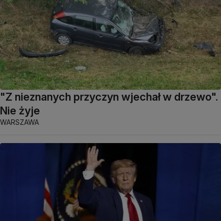
"Z nieznanych przyczyn wjechał w drzewo".
Nie żyje
WARSZAWA