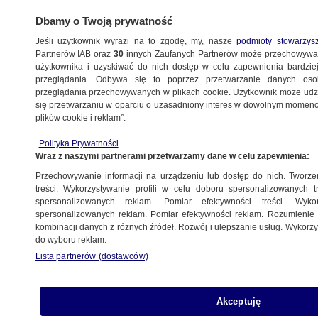
Dbamy o Twoją prywatność
Jeśli użytkownik wyrazi na to zgodę, my, nasze
podmioty stowarzys
Partnerów IAB oraz
30
innych Zaufanych Partnerów może przechowywa
użytkownika i uzyskiwać do nich dostęp w celu zapewnienia bardzi
przeglądania. Odbywa się to poprzez przetwarzanie danych os
przeglądania przechowywanych w plikach cookie. Użytkownik może udzie
się przetwarzaniu w oparciu o uzasadniony interes w dowolnym momencie
POLSKA
plików cookie i reklam”.
Znikające miliony. Ani ksiądz, ani
zakon się nie przyznają. To dla kogo
Polityka Prywatności
Wraz z naszymi partnerami przetwarzamy dane w celu zapewnienia:
te przelewy?
Przechowywanie informacji na urządzeniu lub dostęp do nich. Tworzeni
treści. Wykorzystywanie profili w celu doboru spersonalizowanych tr
spersonalizowanych reklam. Pomiar efektywności treści. Wyko
Sebastian Klauziński
spersonalizowanych reklam. Pomiar efektywności reklam. Rozumienie o
Maria Pankowska
kombinacji danych z różnych źródeł. Rozwój i ulepszanie usług. Wykor
20.02.2024, 07:00
do wyboru reklam.
Lista partnerów (dostawców)
Udostępnij
Akceptuję