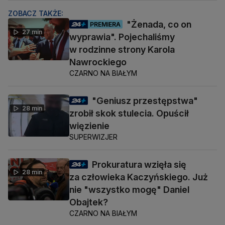
ZOBACZ TAKŻE:
"Żenada, co on
PREMIERA
27 min
wyprawia". Pojechaliśmy
w rodzinne strony Karola
Nawrockiego
CZARNO NA BIAŁYM
"Geniusz przestępstwa"
28 min
zrobił skok stulecia. Opuścił
więzienie
SUPERWIZJER
Prokuratura wzięła się
28 min
za człowieka Kaczyńskiego. Już
nie "wszystko mogę" Daniel
Obajtek?
CZARNO NA BIAŁYM