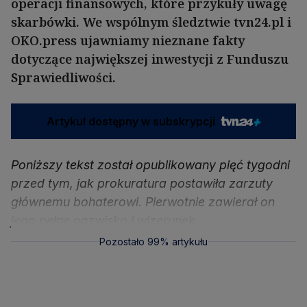
operacji finansowych, które przykuły uwagę
skarbówki. We wspólnym śledztwie tvn24.pl i
OKO.press ujawniamy nieznane fakty
dotyczące największej inwestycji z Funduszu
Sprawiedliwości.
Artykuł dostępny w subskrypcji
Poniższy tekst został opublikowany pięć tygodni
przed tym, jak prokuratura postawiła zarzuty
głównemu bohaterowi. Pierwotnie zawierał on
jego pełne nazwisko i wizerunek.
Pozostało 99% artykułu