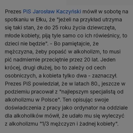
Prezes
PiS
Jarosław Kaczyński
mówił w sobotę na
spotkaniu w Ełku, że "jeżeli na przykład utrzyma
się taki stan, że do 25 roku życia dziewczęta,
młode kobiety, piją tyle samo co ich rówieśnicy, to
dzieci nie będzie". - Bo pamiętajcie, że
mężczyzna, żeby popaść w alkoholizm, to musi
pić nadmiernie przeciętnie przez 20 lat. Jeden
krócej, drugi dłużej, bo to zależy od cech
osobniczych, a kobieta tylko dwa - zaznaczył.
Prezes PiS powiedział, że w latach 80., jeszcze w
podziemiu pracował z "najlepszym specjalistą od
alkoholizmu w Polsce". Ten opisując swoje
doświadczenia z pracy jako ordynator na oddziale
dla alkoholików mówił, że udało mu się wyleczyć
z alkoholizmu "1/3 mężczyzn i żadnej kobiety".