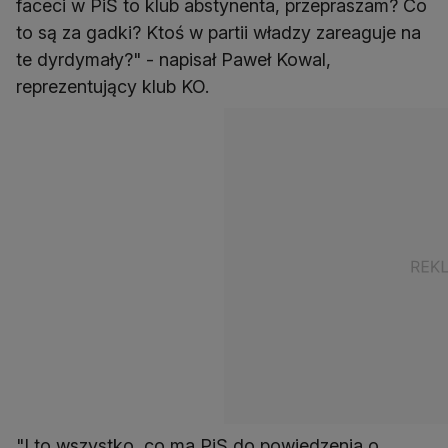
faceci w PiS to klub abstynenta, przepraszam? Co
to są za gadki? Ktoś w partii władzy zareaguje na
te dyrdymały?" - napisał Paweł Kowal,
reprezentujący klub KO.
"I to wszystko, co ma PiS do powiedzenia o