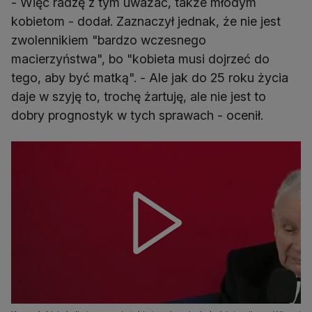
- Więc radzę z tym uważać, także młodym
kobietom - dodał. Zaznaczył jednak, że nie jest
zwolennikiem "bardzo wczesnego
macierzyństwa", bo "kobieta musi dojrzeć do
tego, aby być matką". - Ale jak do 25 roku życia
daje w szyję to, trochę żartuję, ale nie jest to
dobry prognostyk w tych sprawach - ocenił.