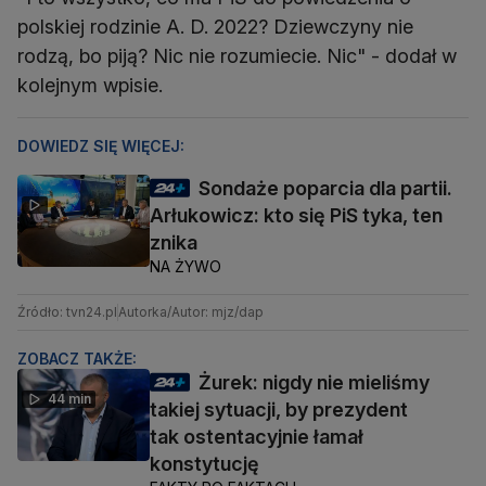
polskiej rodzinie A. D. 2022? Dziewczyny nie
rodzą, bo piją? Nic nie rozumiecie. Nic" - dodał w
kolejnym wpisie.
DOWIEDZ SIĘ WIĘCEJ:
Sondaże poparcia dla partii.
Arłukowicz: kto się PiS tyka, ten
znika
NA ŻYWO
Źródło: tvn24.pl
Autorka/Autor: mjz/dap
ZOBACZ TAKŻE:
Żurek: nigdy nie mieliśmy
44 min
takiej sytuacji, by prezydent
tak ostentacyjnie łamał
konstytucję