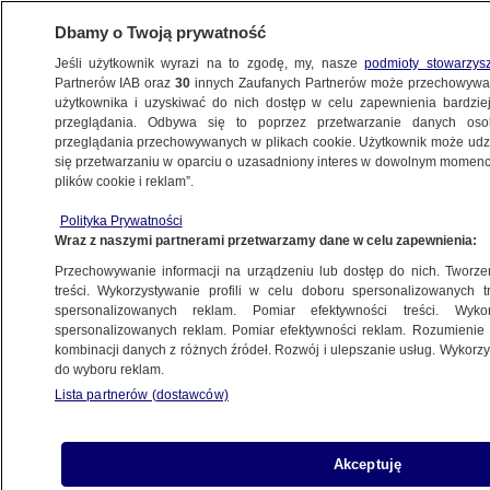
Dbamy o Twoją prywatność
Jeśli użytkownik wyrazi na to zgodę, my, nasze
podmioty stowarzys
Partnerów IAB oraz
30
innych Zaufanych Partnerów może przechowywa
użytkownika i uzyskiwać do nich dostęp w celu zapewnienia bardzi
przeglądania. Odbywa się to poprzez przetwarzanie danych os
przeglądania przechowywanych w plikach cookie. Użytkownik może udzie
POLSKA
się przetwarzaniu w oparciu o uzasadniony interes w dowolnym momencie
plików cookie i reklam”.
"Czy jest jakaś grupa Polaków,
Polityka Prywatności
której nie obraził Kaczyński?", prezes PiS
Wraz z naszymi partnerami przetwarzamy dane w celu zapewnienia:
"oderwany od rzeczywistości"
Przechowywanie informacji na urządzeniu lub dostęp do nich. Tworzeni
treści. Wykorzystywanie profili w celu doboru spersonalizowanych tr
6.11.2022, 08:47
spersonalizowanych reklam. Pomiar efektywności treści. Wyko
spersonalizowanych reklam. Pomiar efektywności reklam. Rozumienie o
kombinacji danych z różnych źródeł. Rozwój i ulepszanie usług. Wykor
Udostępnij
do wyboru reklam.
Lista partnerów (dostawców)
Akceptuję