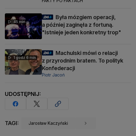
FAKTY PO FAKTACH
Była mózgiem operacji,
45 min
a później zaginęła z fortuną.
"Istnieje jeden konkretny trop"
Machulski mówi o relacji
1 godz 6 min
z przyrodnim bratem. To polityk
Konfederacji
Piotr Jacoń
UDOSTĘPNIJ:
TAGI:
Jarosław Kaczyński