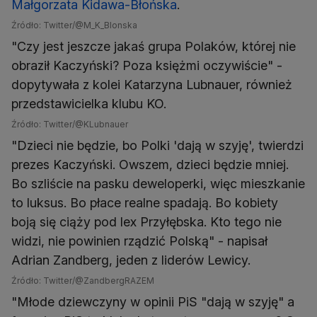
Małgorzata Kidawa-Błońska
.
Źródło: Twitter/@M_K_Blonska
"Czy jest jeszcze jakaś grupa Polaków, której nie
obraził Kaczyński? Poza księżmi oczywiście" -
dopytywała z kolei Katarzyna Lubnauer, również
przedstawicielka klubu KO.
Źródło: Twitter/@KLubnauer
"Dzieci nie będzie, bo Polki 'dają w szyję', twierdzi
prezes Kaczyński. Owszem, dzieci będzie mniej.
Bo szliście na pasku deweloperki, więc mieszkanie
to luksus. Bo płace realne spadają. Bo kobiety
boją się ciąży pod lex Przyłębska. Kto tego nie
widzi, nie powinien rządzić Polską" - napisał
Adrian Zandberg, jeden z liderów Lewicy.
Źródło: Twitter/@ZandbergRAZEM
"Młode dziewczyny w opinii PiS "dają w szyję" a