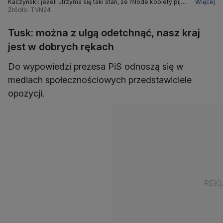
Kaczyński: jeżeli utrzyma się taki stan, że młode kobiety piją
Więcej
tyle samo co ich rówieśnicy, to dzieci nie będzie
Źródło: TVN24
Tusk: można z ulgą odetchnąć, nasz kraj
jest w dobrych rękach
Do wypowiedzi prezesa PiS odnoszą się w
mediach społecznościowych przedstawiciele
opozycji.