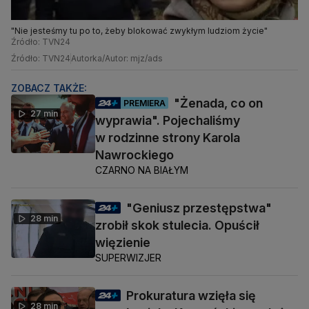
"Nie jesteśmy tu po to, żeby blokować zwykłym ludziom życie"
Źródło: TVN24
Źródło: TVN24
Autorka/Autor: mjz/ads
ZOBACZ TAKŻE:
"Żenada, co on
PREMIERA
27 min
wyprawia". Pojechaliśmy
w rodzinne strony Karola
Nawrockiego
CZARNO NA BIAŁYM
"Geniusz przestępstwa"
28 min
zrobił skok stulecia. Opuścił
więzienie
SUPERWIZJER
Prokuratura wzięła się
28 min