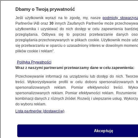
Dbamy o Twoją prywatność
Jeśli użytkownik wyrazi na to zgodę, my, nasze
podmioty stowarzys
Partnerów IAB oraz
30
innych Zaufanych Partnerów może przechowywa
użytkownika i uzyskiwać do nich dostęp w celu zapewnienia bardzi
przeglądania. Odbywa się to poprzez przetwarzanie danych os
przeglądania przechowywanych w plikach cookie. Użytkownik może udzie
POLSKA
się przetwarzaniu w oparciu o uzasadniony interes w dowolnym momencie
plików cookie i reklam”.
Tusk o blokowaniu dróg i "idiotycznych
Polityka Prywatności
atakach". "Będą traktowane z całą
Wraz z naszymi partnerami przetwarzamy dane w celu zapewnienia:
surowością prawa"
Przechowywanie informacji na urządzeniu lub dostęp do nich. Tworzeni
treści. Wykorzystywanie profili w celu doboru spersonalizowanych tr
13.12.2024, 16:28
spersonalizowanych reklam. Pomiar efektywności treści. Wyko
spersonalizowanych reklam. Pomiar efektywności reklam. Rozumienie o
kombinacji danych z różnych źródeł. Rozwój i ulepszanie usług. Wykor
Udostępnij
do wyboru reklam.
Lista partnerów (dostawców)
Akceptuję