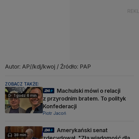
Autor: AP//kdj/kwoj / Źródło: PAP
ZOBACZ TAKŻE:
Machulski mówi o relacji
1 godz 6 min
z przyrodnim bratem. To polityk
Konfederacji
Piotr Jacoń
Amerykański senat
38 min
zdecydował. "Zła wiadomość dla