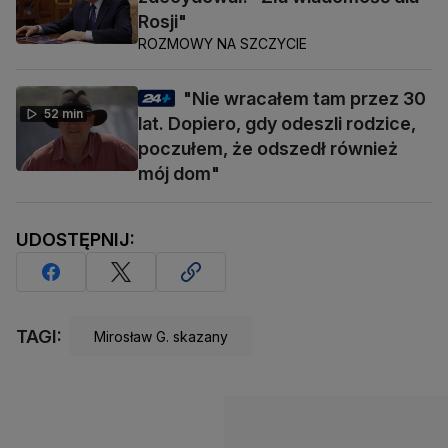
Rosji"
ROZMOWY NA SZCZYCIE
"Nie wracałem tam przez 30
52 min
lat. Dopiero, gdy odeszli rodzice,
poczułem, że odszedł również
mój dom"
UDOSTĘPNIJ:
TAGI:
Mirosław G. skazany