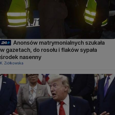
Anonsów matrymonialnych szukała
w gazetach, do rosołu i flaków sypała
środek nasenny
K. Ziółkowska