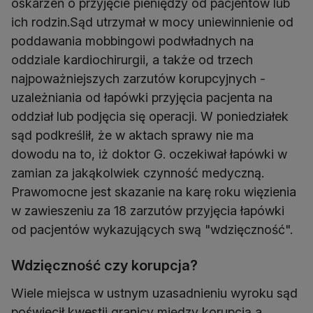
oskarżeń o przyjęcie pieniędzy od pacjentów lub
ich rodzin.Sąd utrzymał w mocy uniewinnienie od
poddawania mobbingowi podwładnych na
oddziale kardiochirurgii, a także od trzech
najpoważniejszych zarzutów korupcyjnych -
uzależniania od łapówki przyjęcia pacjenta na
oddział lub podjęcia się operacji. W poniedziałek
sąd podkreślił, że w aktach sprawy nie ma
dowodu na to, iż doktor G. oczekiwał łapówki w
zamian za jakąkolwiek czynność medyczną.
Prawomocne jest skazanie na karę roku więzienia
w zawieszeniu za 18 zarzutów przyjęcia łapówki
od pacjentów wykazujących swą "wdzięczność".
Wdzięczność czy korupcja?
Wiele miejsca w ustnym uzasadnieniu wyroku sąd
poświęcił kwestii granicy między korupcją a