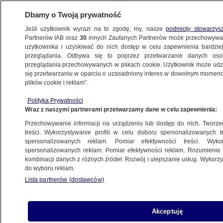
Dbamy o Twoją prywatność
Jeśli użytkownik wyrazi na to zgodę, my, nasze
podmioty stowarzys
Partnerów IAB oraz
30
innych Zaufanych Partnerów może przechowywa
użytkownika i uzyskiwać do nich dostęp w celu zapewnienia bardzi
przeglądania. Odbywa się to poprzez przetwarzanie danych os
przeglądania przechowywanych w plikach cookie. Użytkownik może udzie
POLSKA
się przetwarzaniu w oparciu o uzasadniony interes w dowolnym momencie
plików cookie i reklam”.
Doktora G. czeka kolejny proces. Sąd
Polityka Prywatności
uchylił uniewinnienie ws. korupcji
Wraz z naszymi partnerami przetwarzamy dane w celu zapewnienia:
Przechowywanie informacji na urządzeniu lub dostęp do nich. Tworzeni
14.04.2014, 15:21
Aktualizacja:
14.04.2014, 18:35
treści. Wykorzystywanie profili w celu doboru spersonalizowanych tr
spersonalizowanych reklam. Pomiar efektywności treści. Wyko
spersonalizowanych reklam. Pomiar efektywności reklam. Rozumienie o
Udostępnij
kombinacji danych z różnych źródeł. Rozwój i ulepszanie usług. Wykor
do wyboru reklam.
Lista partnerów (dostawców)
Akceptuję