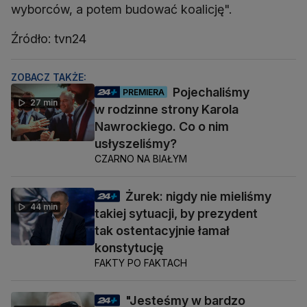
wyborców, a potem budować koalicję".
Źródło: tvn24
ZOBACZ TAKŻE:
Pojechaliśmy
PREMIERA
27 min
w rodzinne strony Karola
Nawrockiego. Co o nim
usłyszeliśmy?
CZARNO NA BIAŁYM
Żurek: nigdy nie mieliśmy
44 min
takiej sytuacji, by prezydent
tak ostentacyjnie łamał
konstytucję
FAKTY PO FAKTACH
"Jesteśmy w bardzo