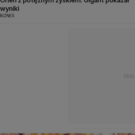
Orlen z potężnym zyskiem. Gigant pokazał
wyniki
BIZNES