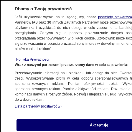
Dbamy o Twoją prywatność
Jeśli użytkownik wyrazi na to zgodę, my, nasze
podmioty stowarzys
Partnerów IAB oraz
30
innych Zaufanych Partnerów może przechowywa
użytkownika i uzyskiwać do nich dostęp w celu zapewnienia bardzi
przeglądania. Odbywa się to poprzez przetwarzanie danych os
przeglądania przechowywanych w plikach cookie. Użytkownik może udzie
POLSKA
się przetwarzaniu w oparciu o uzasadniony interes w dowolnym momencie
plików cookie i reklam”.
"Czuję braterską więź z Ziobrą"
Polityka Prywatności
Wraz z naszymi partnerami przetwarzamy dane w celu zapewnienia:
31.10.2011, 22:10
Aktualizacja:
31.10.2011, 21:44
Przechowywanie informacji na urządzeniu lub dostęp do nich. Tworzeni
treści. Wykorzystywanie profili w celu doboru spersonalizowanych tr
Udostępnij
spersonalizowanych reklam. Pomiar efektywności treści. Wyko
spersonalizowanych reklam. Pomiar efektywności reklam. Rozumienie o
kombinacji danych z różnych źródeł. Rozwój i ulepszanie usług. Wykor
do wyboru reklam.
Lista partnerów (dostawców)
Akceptuję