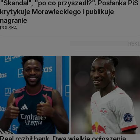
"Skandal", "po co przyszedł?". Posłanka PiS
krytykuje Morawieckiego i publikuje
nagranie
POLSKA
Real rozbił bank. Dwa wielkie ogłoszenia