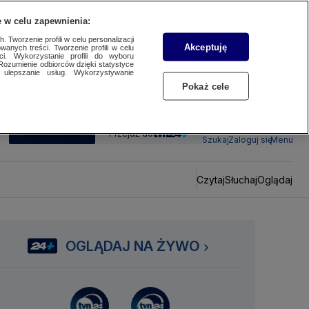
 w celu zapewnienia:
 Tworzenie profili w celu personalizacji
Akceptuję
wanych treści. Tworzenie profili w celu
ci. Wykorzystanie profili do wyboru
Rozumienie odbiorców dzięki statystyce
ulepszanie usług. Wykorzystywanie
Pokaż cele
SUBSKRYBUJ
Przejdź do
Szukaj
Zaloguj się
Menu
Czytaj
Słuchaj
Oglądaj
OGLĄDAJ NA ŻYWO