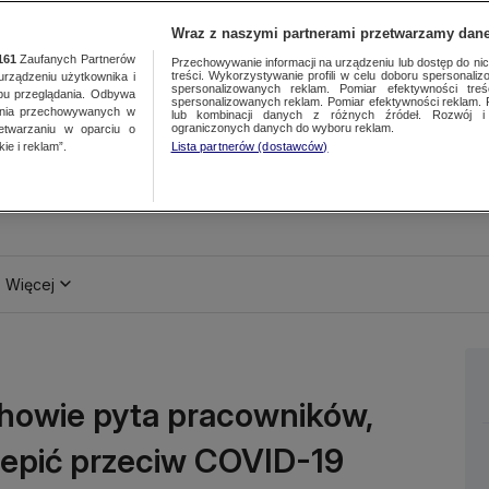
Wraz z naszymi partnerami przetwarzamy dane
161
Zaufanych Partnerów
Przechowywanie informacji na urządzeniu lub dostęp do nich.
treści. Wykorzystywanie profili w celu doboru spersonalizo
ządzeniu użytkownika i
spersonalizowanych reklam. Pomiar efektywności treś
bu przeglądania. Odbywa
spersonalizowanych reklam. Pomiar efektywności reklam. 
ania przechowywanych w
lub kombinacji danych z różnych źródeł. Rozwój i 
ograniczonych danych do wyboru reklam.
zetwarzaniu w oparciu o
ie i reklam”.
Lista partnerów (dostawców)
Więcej
chowie pyta pracowników,
zepić przeciw COVID-19