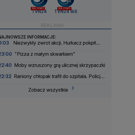
NA ŻYWO
NA ŻYWO
TVN24
TVN24 BiS
NAJNOWSZE INFORMACJE:
0:03
Niezwykły zwrot akcji. Hurkacz pokpił
sprawę
23:00
"Pizza z małym skwarkiem"
22:40
Moby wzruszony grą ulicznej skrzypaczki
22:32
Raniony chłopak trafił do szpitala. Policja
zatrzymała dwóch 16-latków
Zobacz wszystkie