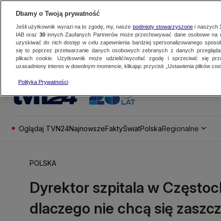
Dbamy o Twoją prywatność
Jeśli użytkownik wyrazi na to zgodę, my, nasze
podmioty stowarzyszone
i naszych
IAB oraz
30
innych Zaufanych Partnerów może przechowywać dane osobowe na ur
uzyskiwać do nich dostęp w celu zapewnienia bardziej spersonalizowanego sposo
się to poprzez przetwarzanie danych osobowych zebranych z danych przegląd
plikach cookie. Użytkownik może udzielić/wycofać zgodę i sprzeciwić się pr
uzasadniony interes w dowolnym momencie, klikając przycisk „Ustawienia plików cook
Polityka Prywatności
Oglądaj TVN24
Najnowsze
Fakty
Świat
Polska
Regionalne
POLSKA
Dyrektor szpitala w Często
dlaczego nie chcą się zaszc