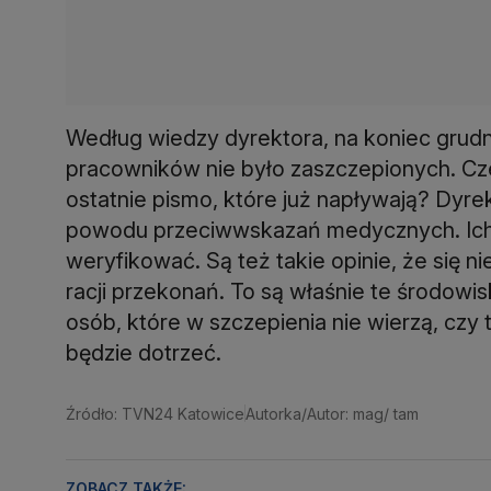
Według wiedzy dyrektora, na koniec grudni
pracowników nie było zaszczepionych. Cze
ostatnie pismo, które już napływają? Dyrekt
powodu przeciwwskazań medycznych. Ich j
weryfikować. Są też takie opinie, że się ni
racji przekonań. To są właśnie te środowi
osób, które w szczepienia nie wierzą, czy t
będzie dotrzeć.
Źródło: TVN24 Katowice
Autorka/Autor: mag/ tam
ZOBACZ TAKŻE: