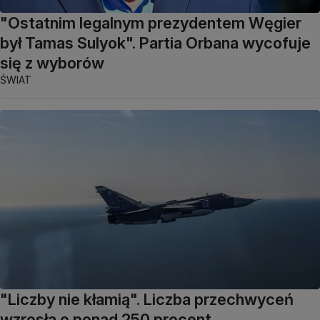
"Ostatnim legalnym prezydentem Węgier
był Tamas Sulyok". Partia Orbana wycofuje
się z wyborów
ŚWIAT
"Liczby nie kłamią". Liczba przechwyceń
wzrosła o ponad 250 procent