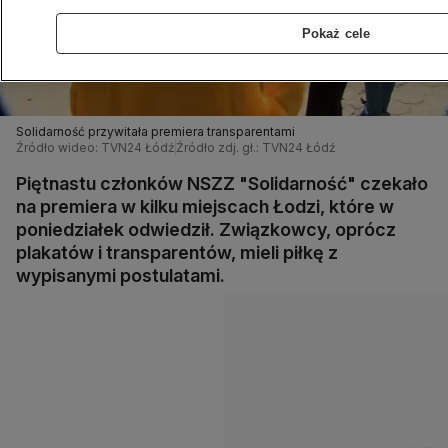
Pokaż cele
Solidarność przywitała premiera transparentami
Źródło wideo: TVN24 Łódź
Źródło zdj. gł.: TVN24 Łódź
Piętnastu członków NSZZ "Solidarność" czekało
na premiera w kilku miejscach Łodzi, które w
poniedziałek odwiedził. Związkowcy, oprócz
plakatów i transparentów, mieli piłkę z
wypisanymi postulatami.