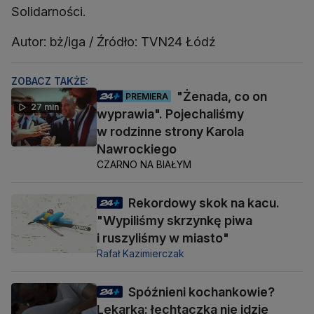
Solidarności.
Autor: bż/iga / Źródło: TVN24 Łódź
ZOBACZ TAKŻE:
"Żenada, co on
PREMIERA
27 min
wyprawia". Pojechaliśmy
w rodzinne strony Karola
Nawrockiego
CZARNO NA BIAŁYM
Rekordowy skok na kacu.
"Wypiliśmy skrzynkę piwa
i ruszyliśmy w miasto"
Rafał Kazimierczak
Spóźnieni kochankowie?
Lekarka: łechtaczka nie idzie