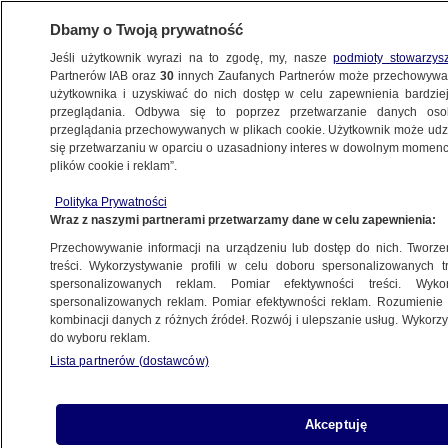
Dbamy o Twoją prywatność
Jeśli użytkownik wyrazi na to zgodę, my, nasze
podmioty stowarzys
Partnerów IAB oraz
30
innych Zaufanych Partnerów może przechowywa
użytkownika i uzyskiwać do nich dostęp w celu zapewnienia bardzi
przeglądania. Odbywa się to poprzez przetwarzanie danych os
przeglądania przechowywanych w plikach cookie. Użytkownik może udzie
POLSKA
się przetwarzaniu w oparciu o uzasadniony interes w dowolnym momencie
plików cookie i reklam”.
Będą jeździć za premierem? Byli w Łodzi
Polityka Prywatności
Wraz z naszymi partnerami przetwarzamy dane w celu zapewnienia:
30.09.2013, 15:00
Przechowywanie informacji na urządzeniu lub dostęp do nich. Tworzeni
treści. Wykorzystywanie profili w celu doboru spersonalizowanych tr
Udostępnij
spersonalizowanych reklam. Pomiar efektywności treści. Wyko
spersonalizowanych reklam. Pomiar efektywności reklam. Rozumienie o
kombinacji danych z różnych źródeł. Rozwój i ulepszanie usług. Wykor
do wyboru reklam.
Lista partnerów (dostawców)
Akceptuję