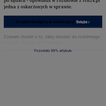
po sądach - opowiada w rozmowie z tvn24.pl
jedna z oskarżonych w sprawie.
Artykuł dostępny w subskrypcji
Czasem chodzi o to, żeby dorobić do rodzinnego
budżetu. Choćby 200 złotych.
Pozostało 99% artykułu