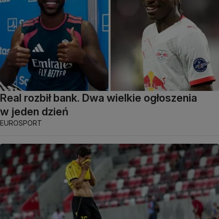
Real rozbił bank. Dwa wielkie ogłoszenia
w jeden dzień
EUROSPORT