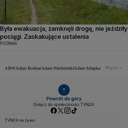
Była ewakuacja, zamknęli drogę, nie jeździły
pociągi. Zaskakujące ustalenia
POZNAŃ
Więcej
ABW
Adam Bodnar
Adam Niedzielski
Adam Szłapka
Administracja Donalda Trumpa
Agencja Bezpieczeństwa Wewnętrznego
Agrounia
Alaksandr Łukaszenka
Aleksander Kwaśniewski
Aleksandra Dulkiewicz
Alert RCB
Powrót do góry
Ambasada USA w Polsce
Andrzej Duda
Białoruś
Dołącz do społeczności TVN24:
Bitcoin
Biuro Bezpieczeństwa Narodowego
Bliski Wschód
Bomba atomowa
Borys Budka
TVN24 na żywo
Bruksela
CBŚP
CBA
Ceny paliw
Ceny żywności