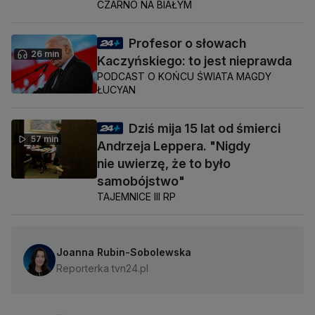
CZARNO NA BIAŁYM
Profesor o słowach
26 min
Kaczyńskiego: to jest nieprawda
PODCAST O KOŃCU ŚWIATA MAGDY
ŁUCYAN
Dziś mija 15 lat od śmierci
57 min
Andrzeja Leppera. "Nigdy
nie uwierzę, że to było
samobójstwo"
TAJEMNICE III RP
Joanna Rubin-Sobolewska
Reporterka tvn24.pl