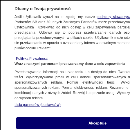
Dbamy o Twoją prywatność
Jeśli użytkownik wyrazi na to zgodę, my, nasze
podmioty stowarzys
Partnerów IAB oraz
30
innych Zaufanych Partnerów może przechowywa
użytkownika i uzyskiwać do nich dostęp w celu zapewnienia bardzi
przeglądania. Odbywa się to poprzez przetwarzanie danych os
przeglądania przechowywanych w plikach cookie. Użytkownik może udzie
się przetwarzaniu w oparciu o uzasadniony interes w dowolnym momencie
POLSKA
plików cookie i reklam”.
Setki takich ofert. "Rujnują ludziom
życie"
Polityka Prywatności
Wraz z naszymi partnerami przetwarzamy dane w celu zapewnienia:
Przechowywanie informacji na urządzeniu lub dostęp do nich. Tworzeni
Joanna Rubin-Sobolewska
treści. Wykorzystywanie profili w celu doboru spersonalizowanych tr
3.10.2024, 05:55
spersonalizowanych reklam. Pomiar efektywności treści. Wyko
spersonalizowanych reklam. Pomiar efektywności reklam. Rozumienie o
kombinacji danych z różnych źródeł. Rozwój i ulepszanie usług. Wykor
Udostępnij
do wyboru reklam.
Lista partnerów (dostawców)
Akceptuję