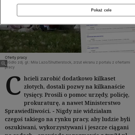
Pokaż cele
Oferty pracy
Źródło zdj. gł.: Mila Lazo/Shutterstock, zrzut ekranu z portalu z ofertami
pracy
C
hcieli zarobić dodatkowo kilkaset
złotych, dostali pozwy na kilkanaście
tysięcy. Prosili o pomoc urzędy, policję,
prokuraturę, a nawet Ministerstwo
Sprawiedliwości. - Nigdy nie widziałam
czegoś takiego na rynku pracy, aby ludzie byli
oszukiwani, wykorzystywani i jeszcze ciągani