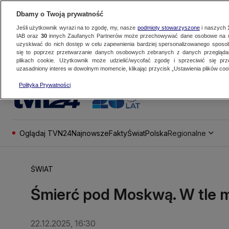
Dbamy o Twoją prywatność
Jeśli użytkownik wyrazi na to zgodę, my, nasze
podmioty stowarzyszone
i naszych
IAB oraz
30
innych Zaufanych Partnerów może przechowywać dane osobowe na ur
uzyskiwać do nich dostęp w celu zapewnienia bardziej spersonalizowanego sposo
się to poprzez przetwarzanie danych osobowych zebranych z danych przegląd
plikach cookie. Użytkownik może udzielić/wycofać zgodę i sprzeciwić się pr
uzasadniony interes w dowolnym momencie, klikając przycisk „Ustawienia plików cook
Polityka Prywatności
Oglądaj TVN24
Najnowsze
Fakty
Świat
Polska
Regionalne
ŚWIAT
Śmierć pod Moskwą. W tle m
22.12.2025, 16:30