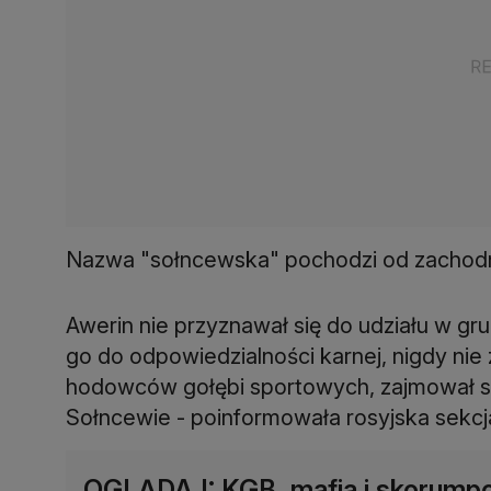
Nazwa "sołncewska" pochodzi od zachod
Awerin nie przyznawał się do udziału w gr
go do odpowiedzialności karnej, nigdy nie
hodowców gołębi sportowych, zajmował s
Sołncewie - poinformowała rosyjska sekc
OGLĄDAJ: KGB, mafia i skorumpo