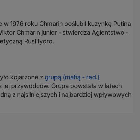
e w 1976 roku Chmarin poślubił kuzynkę Putina
iktor Chmarin junior - stwierdza Agientstwo -
getyczną RusHydro.
yło kojarzone z
grupą (mafią - red.)
 jej przywódców. Grupa powstała w latach
edną z najsilniejszych i najbardziej wpływowych