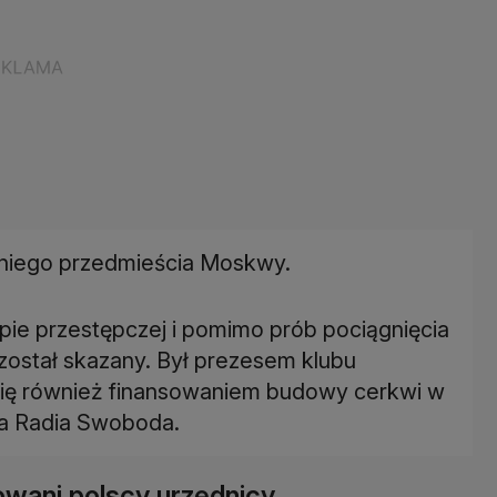
niego przedmieścia Moskwy.
upie przestępczej i pomimo prób pociągnięcia
 został skazany. Był prezesem klubu
ię również finansowaniem budowy cerkwi w
ja Radia Swoboda.
wani polscy urzędnicy