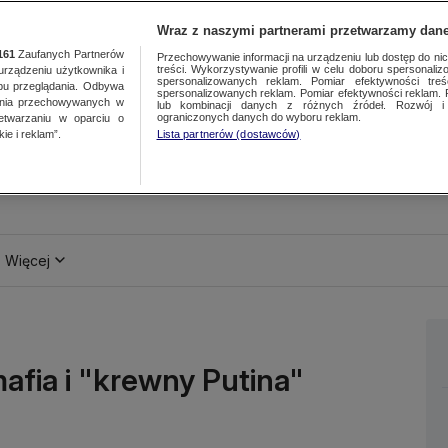
Wraz z naszymi partnerami przetwarzamy dane
161
Zaufanych Partnerów
Przechowywanie informacji na urządzeniu lub dostęp do nich.
treści. Wykorzystywanie profili w celu doboru spersonalizo
ządzeniu użytkownika i
spersonalizowanych reklam. Pomiar efektywności treś
bu przeglądania. Odbywa
spersonalizowanych reklam. Pomiar efektywności reklam. 
ania przechowywanych w
lub kombinacji danych z różnych źródeł. Rozwój i 
ograniczonych danych do wyboru reklam.
zetwarzaniu w oparciu o
ie i reklam”.
Lista partnerów (dostawców)
Więcej
afia i "krewny Putina"