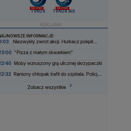
NA ŻYWO
NA ŻYWO
TVN24
TVN24 BiS
NAJNOWSZE INFORMACJE:
0:03
Niezwykły zwrot akcji. Hurkacz pokpił
sprawę
23:00
"Pizza z małym skwarkiem"
22:40
Moby wzruszony grą ulicznej skrzypaczki
22:32
Raniony chłopak trafił do szpitala. Policja
zatrzymała dwóch 16-latków
Zobacz wszystkie