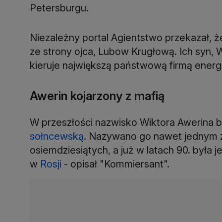
Petersburgu.
Niezależny portal Agientstwo przekazał, ż
ze strony ojca, Lubow Krugłową. Ich syn, W
kieruje największą państwową firmą ener
Awerin kojarzony z mafią
W przeszłości nazwisko Wiktora Awerina b
sołncewską
. Nazywano go nawet jednym z
osiemdziesiątych, a już w latach 90. była j
w
Rosji
- opisał "Kommiersant".