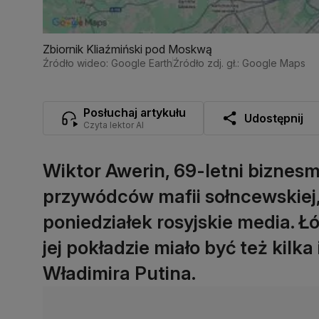
Zbiornik Kliaźmiński pod Moskwą
Źródło wideo: Google Earth
Źródło zdj. gł.: Google Maps
Posłuchaj artykułu
Udostępnij
Czyta lektor AI
Wiktor Awerin, 69-letni biznes
przywódców mafii sołncewskiej,
poniedziałek rosyjskie media. Łó
jej pokładzie miało być też kilk
Władimira Putina.