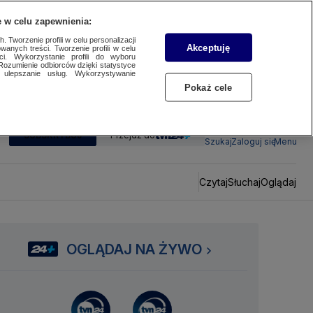
 w celu zapewnienia:
 Tworzenie profili w celu personalizacji
Akceptuję
wanych treści. Tworzenie profili w celu
ci. Wykorzystanie profili do wyboru
Rozumienie odbiorców dzięki statystyce
ulepszanie usług. Wykorzystywanie
Pokaż cele
SUBSKRYBUJ
Przejdź do
Szukaj
Zaloguj się
Menu
Czytaj
Słuchaj
Oglądaj
OGLĄDAJ NA ŻYWO