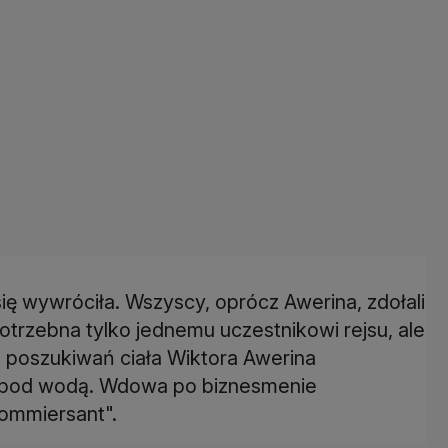
się wywróciła. Wszyscy, oprócz Awerina, zdołali
potrzebna tylko jednemu uczestnikowi rejsu, ale
o poszukiwań ciała Wiktora Awerina
o pod wodą. Wdowa po biznesmenie
Kommiersant".