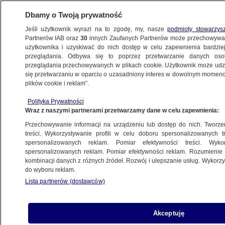
Dbamy o Twoją prywatność
Jeśli użytkownik wyrazi na to zgodę, my, nasze
podmioty stowarzys
Partnerów IAB oraz
30
innych Zaufanych Partnerów może przechowywa
użytkownika i uzyskiwać do nich dostęp w celu zapewnienia bardzi
przeglądania. Odbywa się to poprzez przetwarzanie danych os
przeglądania przechowywanych w plikach cookie. Użytkownik może udzie
POLSKA
się przetwarzaniu w oparciu o uzasadniony interes w dowolnym momencie
plików cookie i reklam”.
Boris Johnson i Jens Stoltenberg z wizytą
Polityka Prywatności
w Polsce. W Łodzi spotkanie szefów MSZ
Wraz z naszymi partnerami przetwarzamy dane w celu zapewnienia:
Trójkąta Weimarskiego
Przechowywanie informacji na urządzeniu lub dostęp do nich. Tworzeni
treści. Wykorzystywanie profili w celu doboru spersonalizowanych tr
28.02.2022, 17:49
spersonalizowanych reklam. Pomiar efektywności treści. Wyko
spersonalizowanych reklam. Pomiar efektywności reklam. Rozumienie o
kombinacji danych z różnych źródeł. Rozwój i ulepszanie usług. Wykor
Udostępnij
do wyboru reklam.
Lista partnerów (dostawców)
Akceptuję