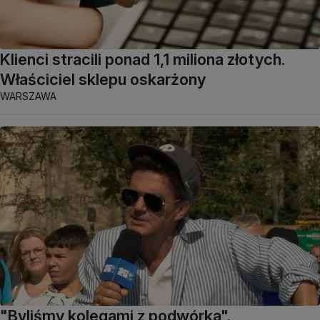
Klienci stracili ponad 1,1 miliona złotych.
Właściciel sklepu oskarżony
WARSZAWA
"Byliśmy kolegami z podwórka".