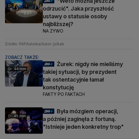
"Weto można jeszcze
odrzucić". Jaka przyszłość
ustawy o statusie osoby
najbliższej?
NA ŻYWO
Źródło: PAP
Autorka/Autor: js/kab
ZOBACZ TAKŻE:
Żurek: nigdy nie mieliśmy
44 min
takiej sytuacji, by prezydent
tak ostentacyjnie łamał
konstytucję
FAKTY PO FAKTACH
Była mózgiem operacji,
45 min
a później zaginęła z fortuną.
"Istnieje jeden konkretny trop"