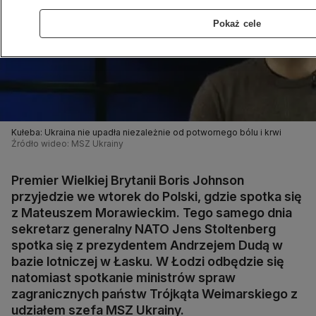
Pokaż cele
Kułeba: Ukraina nie upadła niezależnie od potwornego bólu i krwi
Źródło wideo: MSZ Ukrainy
Premier Wielkiej Brytanii Boris Johnson
przyjedzie we wtorek do Polski, gdzie spotka się
z Mateuszem Morawieckim. Tego samego dnia
sekretarz generalny NATO Jens Stoltenberg
spotka się z prezydentem Andrzejem Dudą w
bazie lotniczej w Łasku. W Łodzi odbędzie się
natomiast spotkanie ministrów spraw
zagranicznych państw Trójkąta Weimarskiego z
udziałem szefa MSZ Ukrainy.