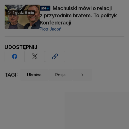
Machulski mówi o relacji
1 godz 6 min
z przyrodnim bratem. To polityk
Konfederacji
Piotr Jacoń
UDOSTĘPNIJ:
TAGI:
Ukraina
Rosja