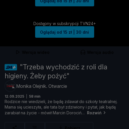
Oglądaj od 15 zł | 30 dni
Dostępny w subskrypcji TVN24+
Oglądaj od 15 zł | 30 dni
Wersja wideo
Wersja audio
"Trzeba wychodzić z roli dla
higieny. Żeby pożyć"
Monika Olejnik. Otwarcie
12.09.2025
58 min
Rodzice
nie
wiedzieli, ż
e
bę
dę
zdawał
do
szkoł
y
teatralnej.
Mama
się
ucieszył
a,
ale
tata
był
zdziwiony
i
pytał,
jak
bę
dę
zarabiał
na ż
ycie -
mó
wił
Marcin
Dorociń
Rozwiń
Pobierz