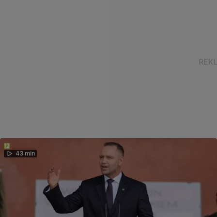
43 min