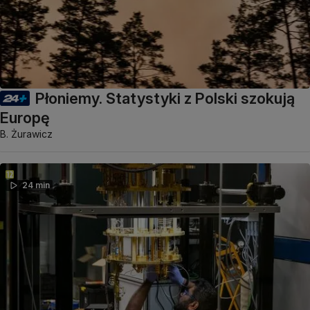
Płoniemy. Statystyki z Polski szokują
Europę
B. Żurawicz
24 min