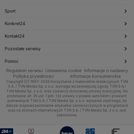
Marcin Przydacz
Marcin Kierwiński
Marian Banaś
Sport
Newslettery
Ludzie Faktów
Katowice
Notowania
Pogoda godzinowa
Sport
Mariusz Błaszczak
Mariusz Kamiński
Mark Zuckerberg
Mateusz Morawiecki
Zdrowie
Kraków
Pieniądze
Pogoda długoterminowa
Piłka Nożna
Konkret24
Michał Kamiński
Technologia
Poznań
Nieruchomości
Pogoda na jutro
Ministerstwo Aktywów Państwowych
Tenis
Najnowsze
Kontakt24
Ministerstwo Edukacji i Nauki
Kultura i styl
Trójmiasto
Rynki
Pogoda na weekend
Kolarstwo
Polska
Najnowsze
Pozostałe serwisy
Ministerstwo Infrastruktury
Ministerstwo Kultury
Ministerstwo Obrony Narodowej
Ciekawostki
Wrocław
Dla firm
Najnowsze
Skoki Narciarskie
Świat
Gorące Tematy
TVN
Pomoc
Ministerstwo Rolnictwa
Regulamin serwisu
Quizy
Ustawienia cookie
Informacje o nadawcy
Ministerstwo Rozwoju i Technologii
Kielce
Handel
Polska
Sporty zimowe
Polityka
Wyślij zgłoszenie
Dzień Dobry TVN
Centrum pomocy
Polityka prywatności
Informacje konsumenckie
Ministerstwo Sportu i Turystyki
Copyright (C) 1997-2026 Korzystanie z materiałów redakcyjnych TVN
Tematy
Kujawsko-pomorskie
Ze świata
Prognoza
Lekkoatletyka
Zdrowie
Uwaga TVN
Ministerstwo Cyfryzacji
Test zgodności
S.A. / TVN Media Sp. z o.o. wymaga wcześniejszej zgody TVN S.A./
TVN Media Sp. z o.o. oraz zawarcia stosownej umowy licencyjnej. Na
Ministerstwo Edukacji Narodowej
Lublin
podstawie art. 25 ust. 1 pkt. 1 b) ustawy o prawie autorskim i prawach
Tech
Świat
Siatkówka
Tech
HGTV
Oglądaj na TV
Ministerstwo Finansów
pokrewnych TVN S.A. / TVN Media Sp. z o.o. wyraźnie zastrzega, że
dalsze rozpowszechnianie artykułów zamieszczonych w programach
Ministerstwo Klimatu i Środowiska
Lubuskie
Moto
Nauka
F1
Nauka
TVN Turbo
Zrealizuj voucher
oraz na stronach internetowych TVN S.A. / TVN Media Sp. z o.o. jest
Ministerstwo Nauki i Szkolnictwa Wyższego
zabronione.
Olsztyn
Dla seniora
Ciekawostki
Ministerstwo Sprawiedliwości
Rozrywka
TVN Style
Ministerstwo Rodziny, Pracy i Polityki Społecznej
Opole
Turystyka
Podróże