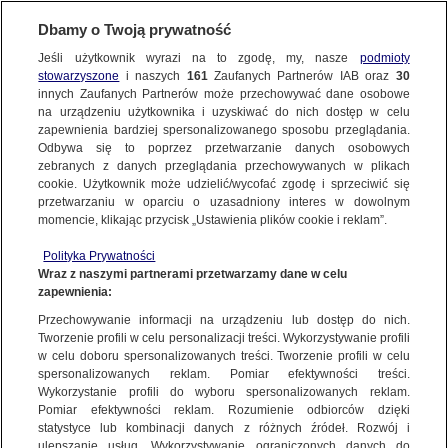
Dbamy o Twoją prywatność
Jeśli użytkownik wyrazi na to zgodę, my, nasze
podmioty
stowarzyszone
i naszych
161
Zaufanych Partnerów IAB oraz
30
SUBSKRYBUJ
innych Zaufanych Partnerów może przechowywać dane osobowe
na urządzeniu użytkownika i uzyskiwać do nich dostęp w celu
zapewnienia bardziej spersonalizowanego sposobu przeglądania.
Odbywa się to poprzez przetwarzanie danych osobowych
zebranych z danych przeglądania przechowywanych w plikach
cookie. Użytkownik może udzielić/wycofać zgodę i sprzeciwić się
przetwarzaniu w oparciu o uzasadniony interes w dowolnym
momencie, klikając przycisk „Ustawienia plików cookie i reklam”.
Polityka Prywatności
Wraz z naszymi partnerami przetwarzamy dane w celu
zapewnienia:
Przechowywanie informacji na urządzeniu lub dostęp do nich.
Daria Górka
Tworzenie profili w celu personalizacji treści. Wykorzystywanie profili
w celu doboru spersonalizowanych treści. Tworzenie profili w celu
Dziennikarka TVN
spersonalizowanych reklam. Pomiar efektywności treści.
Wykorzystanie profili do wyboru spersonalizowanych reklam.
Pomiar efektywności reklam. Rozumienie odbiorców dzięki
Więcej
ABW
Adam Bodnar
Adam Niedzielski
Adam Szłapka
statystyce lub kombinacji danych z różnych źródeł. Rozwój i
Administracja Donalda Trumpa
ulepszanie usług. Wykorzystywanie ograniczonych danych do