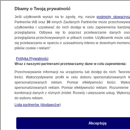
Dbamy o Twoją prywatność
Jeśli użytkownik wyrazi na to zgodę, my, nasze
podmioty stowarzys
Partnerów IAB oraz
30
innych Zaufanych Partnerów może przechowywa
użytkownika i uzyskiwać do nich dostęp w celu zapewnienia bardzi
przeglądania. Odbywa się to poprzez przetwarzanie danych os
przeglądania przechowywanych w plikach cookie. Użytkownik może udzie
NAJNOWSZE
się przetwarzaniu w oparciu o uzasadniony interes w dowolnym momencie
plików cookie i reklam”.
Zmarł Douglas Engelbart, wynalazca
Polityka Prywatności
myszy komputerowej
Wraz z naszymi partnerami przetwarzamy dane w celu zapewnienia:
Przechowywanie informacji na urządzeniu lub dostęp do nich. Tworzeni
4.07.2013, 07:36
treści. Wykorzystywanie profili w celu doboru spersonalizowanych tr
spersonalizowanych reklam. Pomiar efektywności treści. Wyko
spersonalizowanych reklam. Pomiar efektywności reklam. Rozumienie o
Udostępnij
kombinacji danych z różnych źródeł. Rozwój i ulepszanie usług. Wykor
do wyboru reklam.
Lista partnerów (dostawców)
Akceptuję