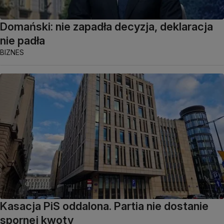
Domański: nie zapadła decyzja, deklaracja
nie padła
BIZNES
Kasacja PiS oddalona. Partia nie dostanie
spornej kwoty