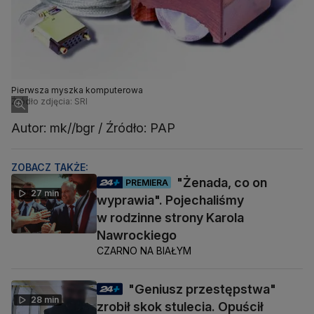
Pierwsza myszka komputerowa
Źródło zdjęcia: SRI
Autor: mk//bgr / Źródło: PAP
ZOBACZ TAKŻE:
"Żenada, co on
PREMIERA
27 min
wyprawia". Pojechaliśmy
w rodzinne strony Karola
Nawrockiego
CZARNO NA BIAŁYM
"Geniusz przestępstwa"
28 min
zrobił skok stulecia. Opuścił