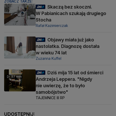
ZOBACZ TAKŻE:
Skaczą bez skoczni.
W Pabianicach szukają drugiego
Stocha
Rafał Kazimierczak
Objawy miała już jako
nastolatka. Diagnozę dostała
w wieku 74 lat
Zuzanna Kuffel
Dziś mija 15 lat od śmierci
57 min
Andrzeja Leppera. "Nigdy
nie uwierzę, że to było
samobójstwo"
TAJEMNICE III RP
UDOSTĘPNIJ: