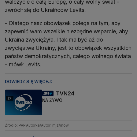
walczycie o całą Europę, o cały wolny świat -
zwrócił się do Ukraińców Levits.
- Dlatego nasz obowiązek polega na tym, aby
zapewnić wam wszelkie niezbędne wsparcie, aby
Ukraina zwyciężyła. I tak ma być aż do
zwycięstwa Ukrainy, jest to obowiązek wszystkich
państw demokratycznych, całego wolnego świata
- mówił Levits.
DOWIEDZ SIĘ WIĘCEJ:
TVN24
NA ŻYWO
Źródło: PAP
Autorka/Autor: mjz//now