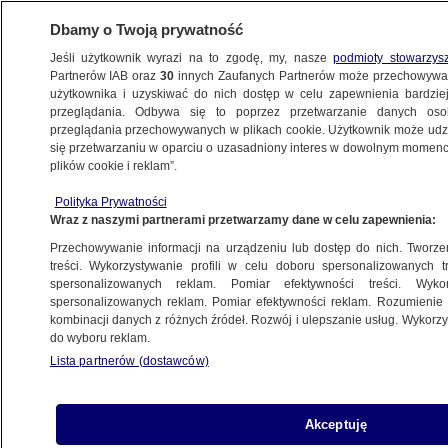
Dbamy o Twoją prywatność
Jeśli użytkownik wyrazi na to zgodę, my, nasze
podmioty stowarzys
Partnerów IAB oraz
30
innych Zaufanych Partnerów może przechowywa
użytkownika i uzyskiwać do nich dostęp w celu zapewnienia bardzi
przeglądania. Odbywa się to poprzez przetwarzanie danych os
przeglądania przechowywanych w plikach cookie. Użytkownik może udzie
NAJNOWSZE
się przetwarzaniu w oparciu o uzasadniony interes w dowolnym momencie
plików cookie i reklam”.
Morawiecki w Kijowie: Polska wzywa
Polityka Prywatności
Komisję Europejską do przekazania
Wraz z naszymi partnerami przetwarzamy dane w celu zapewnienia:
Ukrainie 9 miliardów euro
Przechowywanie informacji na urządzeniu lub dostęp do nich. Tworzeni
treści. Wykorzystywanie profili w celu doboru spersonalizowanych tr
9.09.2022, 16:08
spersonalizowanych reklam. Pomiar efektywności treści. Wyko
spersonalizowanych reklam. Pomiar efektywności reklam. Rozumienie o
kombinacji danych z różnych źródeł. Rozwój i ulepszanie usług. Wykor
Udostępnij
do wyboru reklam.
Lista partnerów (dostawców)
Akceptuję