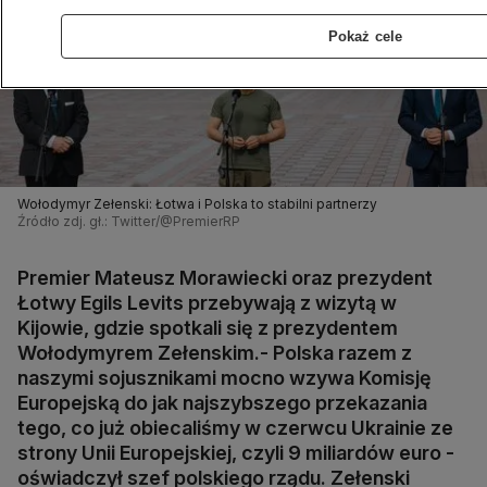
Pokaż cele
Wołodymyr Zełenski: Łotwa i Polska to stabilni partnerzy
Źródło zdj. gł.: Twitter/@PremierRP
Premier Mateusz Morawiecki oraz prezydent
Łotwy Egils Levits przebywają z wizytą w
Kijowie, gdzie spotkali się z prezydentem
Wołodymyrem Zełenskim.- Polska razem z
naszymi sojusznikami mocno wzywa Komisję
Europejską do jak najszybszego przekazania
tego, co już obiecaliśmy w czerwcu Ukrainie ze
strony Unii Europejskiej, czyli 9 miliardów euro -
oświadczył szef polskiego rządu. Zełenski